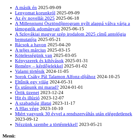
A másik én
2025-09-09
Lenyomat korunkról
2025-09-09
Az év novellái 2025
2025-06-18
A Millenniumi Ösztöndíjprogram nyílt alappá válva várja a
támogatók adományait
2025-06-15
A Szlovákiai magyar szép irodalom 2025 című antológia
bemutatója
2025-05-21
Rácsok a havon
2025-04-20
A teljes március
2025-03-15
Kötelességünk van
2025-03-05
Kényszerek és kihívások
2025-01-31
Remény – kérdőjelekkel
2025-01-02
Valami történik
2024-11-05
Sorok Csáky Pál Talamon Alfonz-díjához
2024-10-25
Eltűnik egy világ
2024-05-31
És utánunk mi marad?
2024-01-01
Örök üzenet
2023-12-24
Hit és illúzió
2023-12-07
A szabadság illatai
2023-11-17
A Hlas vége
2023-10-10
Miért vagyunk 30 évvel a rendszerváltás után elégedetlenek
2023-09-12
Nézzünk szembe a történtekkel!
2023-05-21
Menü: