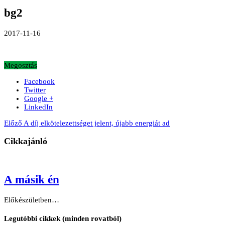
bg2
2017-11-16
Megosztás
Facebook
Twitter
Google +
LinkedIn
Előző
A díj elkötelezettséget jelent, újabb energiát ad
Cikkajánló
A másik én
Előkészületben…
Legutóbbi cikkek (minden rovatból)