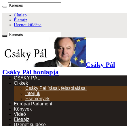
Címlap
Életrajz
Üzenet küldése
Csáky Pál
Csáky Pál honlapja
CSÁKY PÁL
Cikkek
Csáky Pál írásai, felszólalásai
Interjúk
Események
Európai Parlament
Könyvek
Videó
Életrajz
Üzenet küldése