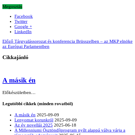
Megosztás
Facebook
Twitter
Google +
LinkedIn
Előző
Tárgyalássorozat és konferencia Brüsszelben – az MKP elnöke
az Európai Parlamentben
Cikkajánló
A másik én
Előkészületben…
Legutóbbi cikkek (minden rovatból)
A másik én
2025-09-09
Lenyomat korunkról
2025-09-09
Az év novellái 2025
2025-06-18
A Millenniumi Ösztöndíjprogram nyílt alappá válva várja a