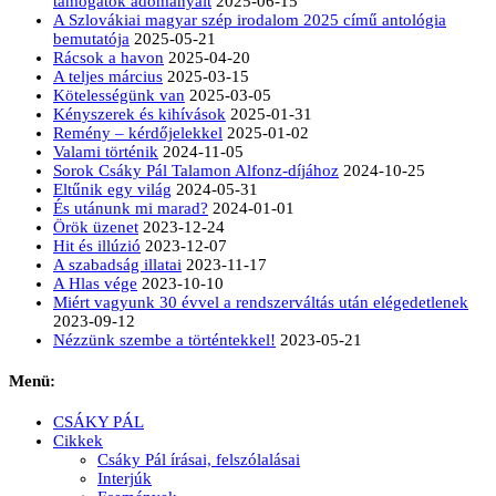
támogatók adományait
2025-06-15
A Szlovákiai magyar szép irodalom 2025 című antológia
bemutatója
2025-05-21
Rácsok a havon
2025-04-20
A teljes március
2025-03-15
Kötelességünk van
2025-03-05
Kényszerek és kihívások
2025-01-31
Remény – kérdőjelekkel
2025-01-02
Valami történik
2024-11-05
Sorok Csáky Pál Talamon Alfonz-díjához
2024-10-25
Eltűnik egy világ
2024-05-31
És utánunk mi marad?
2024-01-01
Örök üzenet
2023-12-24
Hit és illúzió
2023-12-07
A szabadság illatai
2023-11-17
A Hlas vége
2023-10-10
Miért vagyunk 30 évvel a rendszerváltás után elégedetlenek
2023-09-12
Nézzünk szembe a történtekkel!
2023-05-21
Menü:
CSÁKY PÁL
Cikkek
Csáky Pál írásai, felszólalásai
Interjúk