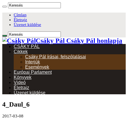
Címlap
Életrajz
Üzenet küldése
Csáky Pál Csáky Pál honlapja
CSÁKY PÁL
Cikkek
Csáky Pál írásai, felszólalásai
Interjúk
Események
Európai Parlament
Könyvek
Videó
Életrajz
Üzenet küldése
4_Daul_6
2017-03-08