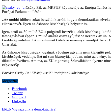
Csáky Pál, az MKP EP-képviselője az Európa Tanács l
Európai Parlament ülésén.
„Az utóbbi időben sokat beszélünk arról, hogy a demokratikus elveket
ellenszenvét. Ilyen az őshonos kisebbségek helyzete is.
Igen, arról az 50 millió EU-s polgárról beszélek, akik kisebbségi kö
támogatásával éppen 1 millió aláírás összegyűjtésébe kezdtek az ún. 
kisebbségvédelmi dokumentumait kötelező érvénnyel emeljük be az EU
Chartáját.
Az őshonos kisebbségek jogainak védelme ugyanis nem kielégítő péld
kisebbségek védelme. Ezt mi sem bizonyítja jobban, mint az a tény, h
diktatúra éveiben. Ám ma, az EU-tagország Szlovákiában ilyenre nincs
képviselője.
Forrás: Csáky Pál EP-képviselői irodájának közleménye
Megosztás
Facebook
Twitter
Google +
LinkedIn
Előző
Vigyázzunk a demokráciára!