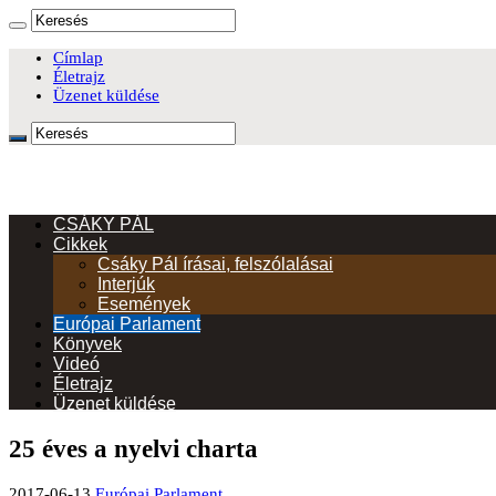
Címlap
Életrajz
Üzenet küldése
CSÁKY PÁL
Cikkek
Csáky Pál írásai, felszólalásai
Interjúk
Események
Európai Parlament
Könyvek
Videó
Életrajz
Üzenet küldése
25 éves a nyelvi charta
2017-06-13
Európai Parlament