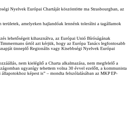
ségi Nyelvek Európai Chartáját köszöntötte ma Strasbourgban, az
 területek, amelyeken hajlandóak lennénk tolerálni a tagállamok
ezés lehetőségeit kihasználva, az Európai Unió Bíróságának
ns Timmermans úrtól azt kérjük, hogy az Európa Tanács legfontosabb
ésnapját ünneplő Regionális vagy Kisebbségi Nyelvek Európai
zzáállás, nem kielégítő a Charta alkalmazása, nem megfelelő a
országomban ugyanígy tehettem volna 30 évvel ezelőtt, a kommunista
i állapotokhoz képest is” – mondta felszólalásában az MKP EP-