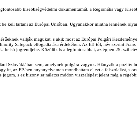
egfontosabb kisebbségvédelmi dokumentumát, a Regionális vagy Kisebb
 be kell tartani az Európai Unióban. Ugyanakkor mintha lennének olyan
tődésűeknek vallják magukat, s akik most az Európai Polgári Kezdemény
Minority Safepack elfogadtatása érdekében. Az EB-tól, név szerint Fra
 belső jogrendjébe. Közülük is a legfontosabbat, az éppen 25. szület
ául Szlovákiában sem, amelynek polgára vagyok. Hiányzik a pozitív ho
ogy itt, az EP-ben anyanyelvemen mondhattam el ezt a felszólalást, s 
 jogom, s ez bizony sajnálatos módon visszalépést jelent még a régebb