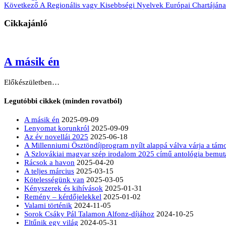
Következő
A Regionális vagy Kisebbségi Nyelvek Európai Chartájána
Cikkajánló
A másik én
Előkészületben…
Legutóbbi cikkek (minden rovatból)
A másik én
2025-09-09
Lenyomat korunkról
2025-09-09
Az év novellái 2025
2025-06-18
A Millenniumi Ösztöndíjprogram nyílt alappá válva várja a tá
A Szlovákiai magyar szép irodalom 2025 című antológia bemut
Rácsok a havon
2025-04-20
A teljes március
2025-03-15
Kötelességünk van
2025-03-05
Kényszerek és kihívások
2025-01-31
Remény – kérdőjelekkel
2025-01-02
Valami történik
2024-11-05
Sorok Csáky Pál Talamon Alfonz-díjához
2024-10-25
Eltűnik egy világ
2024-05-31