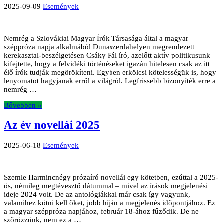
2025-09-09
Események
Nemrég a Szlovákiai Magyar Írók Társasága által a magyar
széppróza napja alkalmából Dunaszerdahelyen megrendezett
kerekasztal-beszélgetésen Csáky Pál író, azelőtt aktív politikusunk
kifejtette, hogy a felvidéki történéseket igazán hitelesen csak az itt
élő írók tudják megörökíteni. Egyben erkölcsi kötelességük is, hogy
lenyomatot hagyjanak erről a világról. Legfrissebb bizonyíték erre a
nemrég …
Bővebben »
Az év novellái 2025
2025-06-18
Események
Szemle Harmincnégy prózaíró novellái egy kötetben, ezúttal a 2025-
ös, némileg megtévesztő dátummal – mivel az írások megjelenési
ideje 2024 volt. De az antológiákkal már csak így vagyunk,
valamihez kötni kell őket, jobb híján a megjelenés időpontjához. Ez
a magyar széppróza napjához, február 18-ához fűződik. De ne
szőrözzünk, nem ez a …