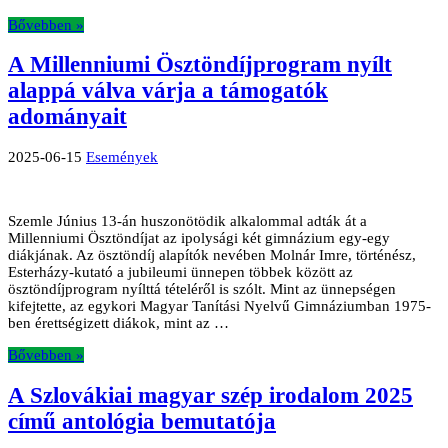
Bővebben »
A Millenniumi Ösztöndíjprogram nyílt
alappá válva várja a támogatók
adományait
2025-06-15
Események
Szemle Június 13-án huszonötödik alkalommal adták át a
Millenniumi Ösztöndíjat az ipolysági két gimnázium egy-egy
diákjának. Az ösztöndíj alapítók nevében Molnár Imre, történész,
Esterházy-kutató a jubileumi ünnepen többek között az
ösztöndíjprogram nyílttá tételéről is szólt. Mint az ünnepségen
kifejtette, az egykori Magyar Tanítási Nyelvű Gimnáziumban 1975-
ben érettségizett diákok, mint az …
Bővebben »
A Szlovákiai magyar szép irodalom 2025
című antológia bemutatója