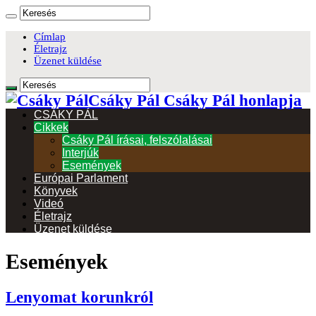
Címlap
Életrajz
Üzenet küldése
Csáky Pál Csáky Pál honlapja
CSÁKY PÁL
Cikkek
Csáky Pál írásai, felszólalásai
Interjúk
Események
Európai Parlament
Könyvek
Videó
Életrajz
Üzenet küldése
Események
Lenyomat korunkról