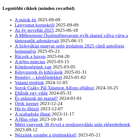
Legutóbbi cikkek (minden rovatból)
A másik én
2025-09-09
Lenyomat korunkról
2025-09-09
Az év novellái 2025
2025-06-18
A Millenniumi Ösztöndíjprogram nyílt alappá válva várja a
támogatók adományait
2025-06-15
A Szlovákiai magyar szép irodalom 2025 című antológia
bemutatója
2025-05-21
Rácsok a havon
2025-04-20
A teljes március
2025-03-15
Kötelességünk van
2025-03-05
Kényszerek és kihívások
2025-01-31
Remény – kérdőjelekkel
2025-01-02
Valami történik
2024-11-05
Sorok Csáky Pál Talamon Alfonz-díjához
2024-10-25
Eltűnik egy világ
2024-05-31
És utánunk mi marad?
2024-01-01
Örök üzenet
2023-12-24
Hit és illúzió
2023-12-07
A szabadság illatai
2023-11-17
A Hlas vége
2023-10-10
Miért vagyunk 30 évvel a rendszerváltás után elégedetlenek
2023-09-12
Nézzünk szembe a történtekkel!
2023-05-21