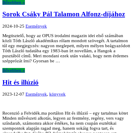
Bővebben »
Sorok Csáky Pál Talamon Alfonz-díjához
2024-10-25
Események
Megtisztelő, hogy az OPUS irodalmi magazin idei első számában
közli Tóth László akadémikus rólam mondott szövegét. A tartalmon
túl egy megjegyzés: nagyon meglepett, milyen mélyen beágyazódott
Tóth László tudatába egy 1983-ban írt novellám, a Hangok a
pusztából című. Meri mondani ezek után valaki, hogy nem érdemes
szépprózát írni? Gyorsan be …
Bővebben »
Hit és illúzió
2023-12-07
Események
,
könyvek
Recenzió a Felvidék.ma portálon Hit és illúzió – egy tartalmas kötet
Minden művészeti alkotás, legyen az festmény, regény, vers vagy
színdarab, számomra akkor értékes, ha nem csupán esztétikai
szempontok alapján ragad meg, hanem sokáig fogva tart, és