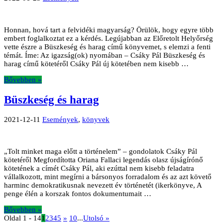
Honnan, hová tart a felvidéki magyarság? Örülök, hogy egyre több
embert foglalkoztat ez a kérdés. Legújabban az Előretolt Helyőrség
vette észre a Büszkeség és harag című könyvemet, s elemzi a fenti
témát. Íme: Az igazság(ok) nyomában – Csáky Pál Büszkeség és
harag című kötetéről Csáky Pál új kötetében nem kisebb …
Bővebben »
Büszkeség és harag
2021-12-11
Események
,
könyvek
„Tolt minket maga előtt a történelem” – gondolatok Csáky Pál
kötetéről Megfordította Oriana Fallaci legendás olasz újságírónő
kötetének a címét Csáky Pál, aki ezúttal nem kisebb feladatra
vállalkozott, mint megírni a bársonyos forradalom és az azt követő
harminc demokratikusnak nevezett év történetét (ikerkönyve, A
penge élén a korszak fontos dokumentumait …
Bővebben »
Oldal 1 - 14
1
2
3
4
5
»
10
...
Utolsó »