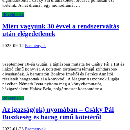
elgondolkodtat. Csáky Pál drámakötetét olvasva pontosan ezt
történik. A hat drámát, egy monodrámát …
Bővebben »
Miért vagyunk 30 évvel a rendszerváltás
után elégedetlenek
2023-09-12
Események
Szeptember 10-én Gútán, a tájházban mutatta be Csáky Pál a Hit és
illúzió című könyvét. A kötetben történelmi témájú színdarabok
olvashatóak. A bemutatón Boráros Imrétől és Petrécs Annától
részletek hangzottak el a könyvből. A Magyar Asszonyok Ligája
nevében Németh Iveta nyitotta meg a könyvbemutatót,
házigazdaként Halász Béla, polgármester köszöntötte a …
Bővebben »
Az igazság(ok) nyomában – Csáky Pál
Büszkeség és harag című kötetéről
2022-01-23
Események