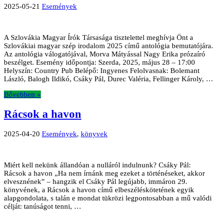
2025-05-21
Események
A Szlovákia Magyar Írók Társasága tisztelettel meghívja Önt a
Szlovákiai magyar szép irodalom 2025 című antológia bemutatójára.
Az antológia válogatójával, Morva Mátyással Nagy Erika prózaíró
beszélget. Esemény időpontja: Szerda, 2025, május 28 – 17:00
Helyszín: Country Pub Belépő: Ingyenes Felolvasnak: Bolemant
László, Balogh Ildikó, Csáky Pál, Durec Valéria, Fellinger Károly, …
Bővebben »
Rácsok a havon
2025-04-20
Események
,
könyvek
Miért kell nekünk állandóan a nulláról indulnunk? Csáky Pál:
Rácsok a havon „Ha nem írnánk meg ezeket a történéseket, akkor
elvesznének” – hangzik el Csáky Pál legújabb, immáron 29.
könyvének, a Rácsok a havon című elbeszéléskötetének egyik
alapgondolata, s talán e mondat tükrözi legpontosabban a mű valódi
célját: tanúságot tenni, …