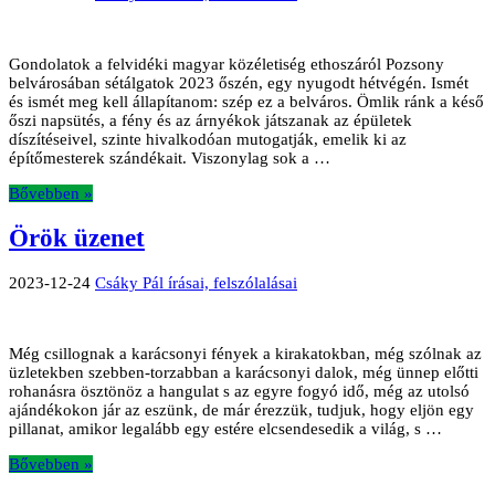
Gondolatok a felvidéki magyar közéletiség ethoszáról Pozsony
belvárosában sétálgatok 2023 őszén, egy nyugodt hétvégén. Ismét
és ismét meg kell állapítanom: szép ez a belváros. Ömlik ránk a késő
őszi napsütés, a fény és az árnyékok játszanak az épületek
díszítéseivel, szinte hivalkodóan mutogatják, emelik ki az
építőmesterek szándékait. Viszonylag sok a …
Bővebben »
Örök üzenet
2023-12-24
Csáky Pál írásai, felszólalásai
Még csillognak a karácsonyi fények a kirakatokban, még szólnak az
üzletekben szebben-torzabban a karácsonyi dalok, még ünnep előtti
rohanásra ösztönöz a hangulat s az egyre fogyó idő, még az utolsó
ajándékokon jár az eszünk, de már érezzük, tudjuk, hogy eljön egy
pillanat, amikor legalább egy estére elcsendesedik a világ, s …
Bővebben »