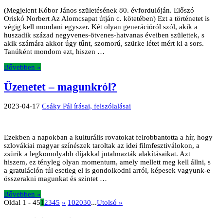
(Megjelent Kóbor János születésének 80. évfordulóján. Előszó
Oriskó Norbert Az Alomcsapat útján c. kötetében) Ezt a történetet is
végig kell mondani egyszer. Két olyan generációról szól, akik a
huszadik század negyvenes-ötvenes-hatvanas éveiben születtek, s
akik számára akkor úgy tűnt, szomorú, szürke létet mért ki a sors.
Tanúként mondom ezt, hiszen …
Bővebben »
Üzenetet – magunkról?
2023-04-17
Csáky Pál írásai, felszólalásai
Ezekben a napokban a kulturális rovatokat felrobbantotta a hír, hogy
szlovákiai magyar színészek taroltak az idei filmfesztiválokon, a
zsürik a legkomolyabb díjakkal jutalmazták alakításaikat. Azt
hiszem, ez tényleg olyan momentum, amely mellett meg kell állni, s
a gratuláción túl esetleg el is gondolkodni arról, képesek vagyunk-e
összerakni magunkat és szintet …
Bővebben »
Oldal 1 - 45
1
2
3
4
5
»
10
20
30
...
Utolsó »