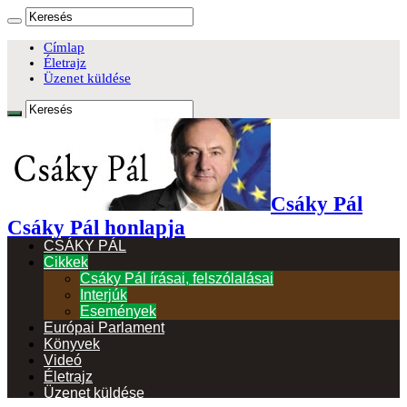
Címlap
Életrajz
Üzenet küldése
Csáky Pál
Csáky Pál honlapja
CSÁKY PÁL
Cikkek
Csáky Pál írásai, felszólalásai
Interjúk
Események
Európai Parlament
Könyvek
Videó
Életrajz
Üzenet küldése