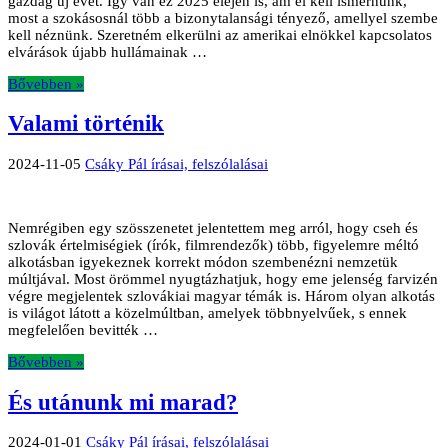
gazdag új évet. Így van ez 2025 elején is, ám el kell ismernünk,
most a szokásosnál több a bizonytalansági tényező, amellyel szembe
kell néznünk. Szeretném elkerülni az amerikai elnökkel kapcsolatos
elvárások újabb hullámainak …
Bővebben »
Valami történik
2024-11-05
Csáky Pál írásai, felszólalásai
Nemrégiben egy szösszenetet jelentettem meg arról, hogy cseh és
szlovák értelmiségiek (írók, filmrendezők) több, figyelemre méltó
alkotásban igyekeznek korrekt módon szembenézni nemzetük
múltjával. Most örömmel nyugtázhatjuk, hogy eme jelenség farvizén
végre megjelentek szlovákiai magyar témák is. Három olyan alkotás
is világot látott a közelmúltban, amelyek többnyelvűek, s ennek
megfelelően bevitték …
Bővebben »
És utánunk mi marad?
2024-01-01
Csáky Pál írásai, felszólalásai