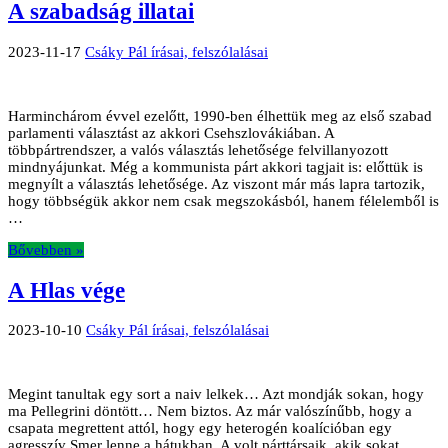
A szabadság illatai
2023-11-17
Csáky Pál írásai, felszólalásai
Harminchárom évvel ezelőtt, 1990-ben élhettük meg az első szabad
parlamenti választást az akkori Csehszlovákiában. A
többpártrendszer, a valós választás lehetősége felvillanyozott
mindnyájunkat. Még a kommunista párt akkori tagjait is: előttük is
megnyílt a választás lehetősége. Az viszont már más lapra tartozik,
hogy többségük akkor nem csak megszokásból, hanem félelemből is
…
Bővebben »
A Hlas vége
2023-10-10
Csáky Pál írásai, felszólalásai
Megint tanultak egy sort a naiv lelkek… Azt mondják sokan, hogy
ma Pellegrini döntött… Nem biztos. Az már valószínűbb, hogy a
csapata megrettent attól, hogy egy heterogén koalícióban egy
agresszív Smer lenne a hátukban. A volt párttársaik, akik sokat