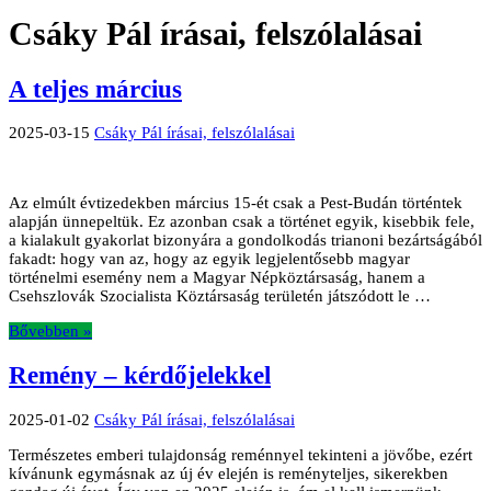
Csáky Pál írásai, felszólalásai
A teljes március
2025-03-15
Csáky Pál írásai, felszólalásai
Az elmúlt évtizedekben március 15-ét csak a Pest-Budán történtek
alapján ünnepeltük. Ez azonban csak a történet egyik, kisebbik fele,
a kialakult gyakorlat bizonyára a gondolkodás trianoni bezártságából
fakadt: hogy van az, hogy az egyik legjelentősebb magyar
történelmi esemény nem a Magyar Népköztársaság, hanem a
Csehszlovák Szocialista Köztársaság területén játszódott le …
Bővebben »
Remény – kérdőjelekkel
2025-01-02
Csáky Pál írásai, felszólalásai
Természetes emberi tulajdonság reménnyel tekinteni a jövőbe, ezért
kívánunk egymásnak az új év elején is reményteljes, sikerekben