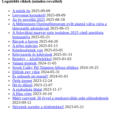
Legutóbbi cikkek (minden rovatból)
A másik én
2025-09-09
Lenyomat korunkról
2025-09-09
Az év novellái 2025
2025-06-18
A Millenniumi Ösztöndíjprogram nyílt alappá válva várja a
támogatók adományait
2025-06-15
A Szlovákiai magyar szép irodalom 2025 című antológia
bemutatója
2025-05-21
Rácsok a havon
2025-04-20
A teljes március
2025-03-15
Kötelességünk van
2025-03-05
Kényszerek és kihívások
2025-01-31
Remény – kérdőjelekkel
2025-01-02
Valami történik
2024-11-05
Sorok Csáky Pál Talamon Alfonz-díjához
2024-10-25
Eltűnik egy világ
2024-05-31
És utánunk mi marad?
2024-01-01
Örök üzenet
2023-12-24
Hit és illúzió
2023-12-07
A szabadság illatai
2023-11-17
A Hlas vége
2023-10-10
Miért vagyunk 30 évvel a rendszerváltás után elégedetlenek
2023-09-12
Nézzünk szembe a történtekkel!
2023-05-21