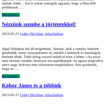
tudnak róluk… Azt is sokan suttogták ugyanis, hogy a Hlas-béli
politikusok …
Bővebben »
Nézzünk szembe a történtekkel!
2023-05-21
Csáky Pál írásai, felszólalásai
Ajjaj! Hektikus hét áll mögöttünk. Vannak, akik a remény hetének
gondolták: most, visszatekintve rá, inkább a kételyek és tanulságok
hetének tűnik. Több dolog rosszul indult el ezen a héten, s ha ezzel
nem nézünk szembe, könnyen becsapódhatunk. Az igazat megvallva
nincs nagy kedvem eme szösszenet megírásához. Arra gondolok,
hogy ez …
Bővebben »
Kóbor János és a többiek
2023-05-17
Csáky Pál írásai, felszólalásai