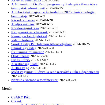
Az év novellái 2025
2025-06-18
A Millenniumi Ösztöndíjprogram nyílt alappá válva várja a
támogatók adományait
2025-06-15
A Szlovákiai magyar szép irodalom 2025 című antológia
bemutatója
2025-05-21
Rácsok a havon
2025-04-20
A teljes március
2025-03-15
Kötelességünk van
2025-03-05
Kényszerek és kihívások
2025-01-31
Remény – kérdőjelekkel
2025-01-02
Valami történik
2024-11-05
Sorok Csáky Pál Talamon Alfonz-díjához
2024-10-25
Eltűnik egy világ
2024-05-31
És utánunk mi marad?
2024-01-01
Örök üzenet
2023-12-24
Hit és illúzió
2023-12-07
A szabadság illatai
2023-11-17
A Hlas vége
2023-10-10
Miért vagyunk 30 évvel a rendszerváltás után elégedetlenek
2023-09-12
Nézzünk szembe a történtekkel!
2023-05-21
Menü:
CSÁKY PÁL
Cikkek