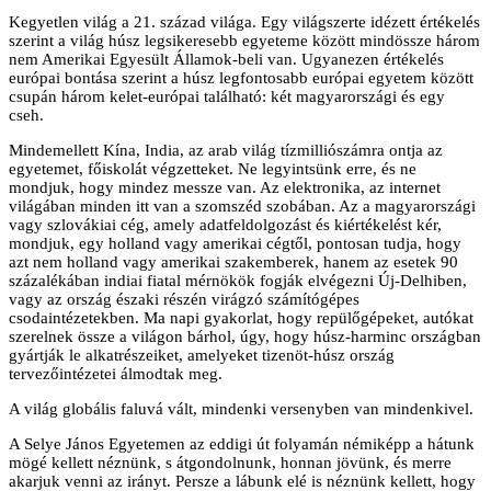
Kegyetlen világ a 21. század világa. Egy világszerte idézett értékelés
szerint a világ húsz legsikeresebb egyeteme között mindössze három
nem Amerikai Egyesült Államok-beli van. Ugyanezen értékelés
európai bontása szerint a húsz legfontosabb európai egyetem között
csupán három kelet-európai található: két magyarországi és egy
cseh.
Mindemellett Kína, India, az arab világ tízmilliószámra ontja az
egyetemet, főiskolát végzetteket. Ne legyintsünk erre, és ne
mondjuk, hogy mindez messze van. Az elektronika, az internet
világában minden itt van a szomszéd szobában. Az a magyarországi
vagy szlovákiai cég, amely adatfeldolgozást és kiértékelést kér,
mondjuk, egy holland vagy amerikai cégtől, pontosan tudja, hogy
azt nem holland vagy amerikai szakemberek, hanem az esetek 90
százalékában indiai fiatal mérnökök fogják elvégezni Új-Delhiben,
vagy az ország északi részén virágzó számítógépes
csodaintézetekben. Ma napi gyakorlat, hogy repülőgépeket, autókat
szerelnek össze a világon bárhol, úgy, hogy húsz-harminc országban
gyártják le alkatrészeiket, amelyeket tizenöt-húsz ország
tervezőintézetei álmodtak meg.
A világ globális faluvá vált, mindenki versenyben van mindenkivel.
A Selye János Egyetemen az eddigi út folyamán némiképp a hátunk
mögé kellett néznünk, s átgondolnunk, honnan jövünk, és merre
akarjuk venni az irányt. Persze a lábunk elé is néznünk kellett, hogy