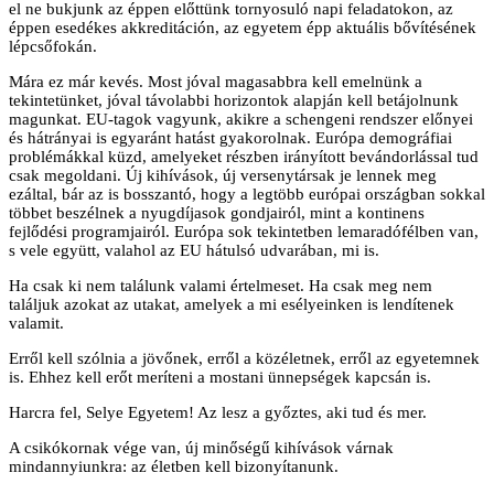
el ne bukjunk az éppen előttünk tornyosuló napi feladatokon, az
éppen esedékes akkreditáción, az egyetem épp aktuális bővítésének
lépcsőfokán.
Mára ez már kevés. Most jóval magasabbra kell emelnünk a
tekintetünket, jóval távolabbi horizontok alapján kell betájolnunk
magunkat. EU-tagok vagyunk, akikre a schengeni rendszer előnyei
és hátrányai is egyaránt hatást gyakorolnak. Európa demográfiai
problémákkal küzd, amelyeket részben irányított bevándorlással tud
csak megoldani. Új kihívások, új versenytársak je lennek meg
ezáltal, bár az is bosszantó, hogy a legtöbb európai országban sokkal
többet beszélnek a nyugdíjasok gondjairól, mint a kontinens
fejlődési programjairól. Európa sok tekintetben lemaradófélben van,
s vele együtt, valahol az EU hátulsó udvarában, mi is.
Ha csak ki nem találunk valami értelmeset. Ha csak meg nem
találjuk azokat az utakat, amelyek a mi esélyeinken is lendítenek
valamit.
Erről kell szólnia a jövőnek, erről a közéletnek, erről az egyetemnek
is. Ehhez kell erőt meríteni a mostani ünnepségek kapcsán is.
Harcra fel, Selye Egyetem! Az lesz a győztes, aki tud és mer.
A csikókornak vége van, új minőségű kihívások várnak
mindannyiunkra: az életben kell bizonyítanunk.