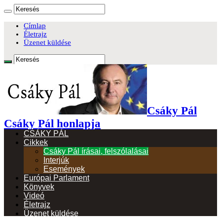
Címlap
Életrajz
Üzenet küldése
Csáky Pál
Csáky Pál honlapja
CSÁKY PÁL
Cikkek
Csáky Pál írásai, felszólalásai
Interjúk
Események
Európai Parlament
Könyvek
Videó
Életrajz
Üzenet küldése