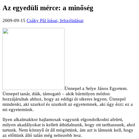
Az egyedüli mérce: a minőség
2009-09-15
Csáky Pál írásai, felszólalásai
Ünnepel a Selye János Egyetem.
Ünnepel tanár, diák, támogató – akik bármilyen módon
hozzájárultak ahhoz, hogy az eddigi út sikeres legyen. Ünnepel
mindenki, aki szurkol és szurkolt az egyetemnek, aki úgy érzi: ez a
mi egyetemünk.
Ilyen alkalmakkor hajlamosak vagyunk elgondolkodni afelett,
milyen akadályokat is kellett áthidalnunk, hogy ott tarthassunk, ahol
tartunk. Nem könnyű út áll mögöttünk, ám azt is látnunk kell, hogy
az előttünk álló talán még nehezebb lesz.