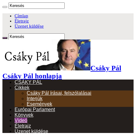
Címlap
Életrajz
Üzenet küldése
Csáky Pál
Csáky Pál honlapja
CSÁKY PÁL
Cikkek
Csáky Pál írásai, felszólalásai
Interjúk
Események
Európai Parlament
Könyvek
Videó
Életrajz
Üzenet küldése