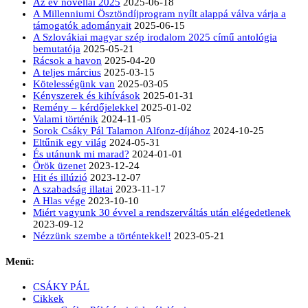
Az év novellái 2025
2025-06-18
A Millenniumi Ösztöndíjprogram nyílt alappá válva várja a
támogatók adományait
2025-06-15
A Szlovákiai magyar szép irodalom 2025 című antológia
bemutatója
2025-05-21
Rácsok a havon
2025-04-20
A teljes március
2025-03-15
Kötelességünk van
2025-03-05
Kényszerek és kihívások
2025-01-31
Remény – kérdőjelekkel
2025-01-02
Valami történik
2024-11-05
Sorok Csáky Pál Talamon Alfonz-díjához
2024-10-25
Eltűnik egy világ
2024-05-31
És utánunk mi marad?
2024-01-01
Örök üzenet
2023-12-24
Hit és illúzió
2023-12-07
A szabadság illatai
2023-11-17
A Hlas vége
2023-10-10
Miért vagyunk 30 évvel a rendszerváltás után elégedetlenek
2023-09-12
Nézzünk szembe a történtekkel!
2023-05-21
Menü:
CSÁKY PÁL
Cikkek