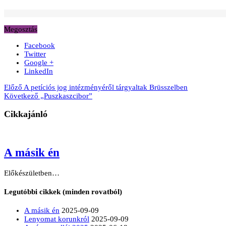
Megosztás
Facebook
Twitter
Google +
LinkedIn
Előző
A petíciós jog intézményéről tárgyaltak Brüsszelben
Következő
„Puszkaszcibor”
Cikkajánló
A másik én
Előkészületben…
Legutóbbi cikkek (minden rovatból)
A másik én
2025-09-09
Lenyomat korunkról
2025-09-09