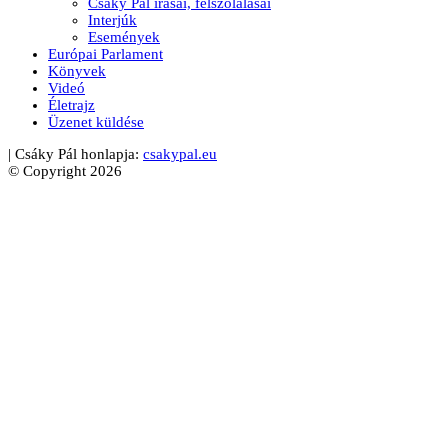
Csáky Pál írásai, felszólalásai
Interjúk
Események
Európai Parlament
Könyvek
Videó
Életrajz
Üzenet küldése
| Csáky Pál honlapja:
csakypal.eu
© Copyright 2026