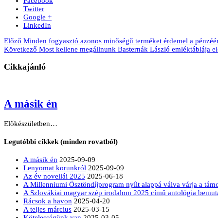
Facebook
Twitter
Google +
LinkedIn
Előző
Minden fogyasztó azonos minőségű terméket érdemel a pénzéér
Következő
Most kellene megállnunk Basternák László emléktáblája el
Cikkajánló
A másik én
Előkészületben…
Legutóbbi cikkek (minden rovatból)
A másik én
2025-09-09
Lenyomat korunkról
2025-09-09
Az év novellái 2025
2025-06-18
A Millenniumi Ösztöndíjprogram nyílt alappá válva várja a tá
A Szlovákiai magyar szép irodalom 2025 című antológia bemut
Rácsok a havon
2025-04-20
A teljes március
2025-03-15
Kötelességünk van
2025-03-05