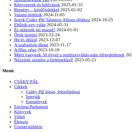
Kényszerek és kihívások
2025-01-31
Remény – kérdőjelekkel
2025-01-02
Valami történik
2024-11-05
Sorok Csáky Pál Talamon Alfonz-díjához
2024-10-25
Eltűnik egy világ
2024-05-31
És utánunk mi marad?
2024-01-01
Örök üzenet
2023-12-24
Hit és illúzió
2023-12-07
A szabadság illatai
2023-11-17
A Hlas vége
2023-10-10
Miért vagyunk 30 évvel a rendszerváltás után elégedetlenek
20
Nézzünk szembe a történtekkel!
2023-05-21
Menü:
CSÁKY PÁL
Cikkek
Csáky Pál írásai, felszólalásai
Interjúk
Események
Európai Parlament
Könyvek
Videó
Életrajz
Üzenet küldése