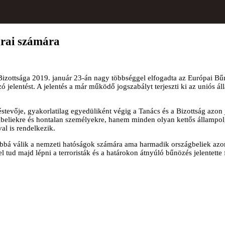
árai számára
Bizottsága 2019. január 23-án nagy többséggel elfogadta az Európai B
azó jelentést. A jelentés a már működő jogszabályt terjeszti ki az unió
éstevője, gyakorlatilag egyedüliként végig a Tanács és a Bizottság azo
liekre és hontalan személyekre, hanem minden olyan kettős állampolgá
l is rendelkezik.
á válik a nemzeti hatóságok számára ama harmadik országbeliek azono
l tud majd lépni a terroristák és a határokon átnyúló bűnözés jelentett