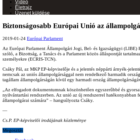
Videó
Életrajz
Üzenet küldése
Biztonságosabb Európai Unió az állampolg
2019-01-24
Európai Parlament
Az Európai Parlament Állampolgári Jogi, Bel- és Igazságügyi (LIBE) 
szóló, a Bizottság, a Tanács és a Parlament közös álláspontját tartalm
személyekre (ECRIS-TCN).
Csáky Pál, az MKP EP-képviselője és a jelentés néppárti árnyék-jelent
nemcsak az uniós állampolgársággal nem rendelkező harmadik országbe
tagállam állampolgárságán kívül egy harmadi ország állampolgárságáva
„Az elfogadott dokumentumnak köszönhetően egyszerűbbé és gyorsabb
nyilvántartási rendszerben. Az unió az új rendszerrel hatékonyabban fe
állampolgárai számára” – hangsúlyozta Csáky.
—
Cs.P. EP-képviselői irodájának közleménye
Megosztás