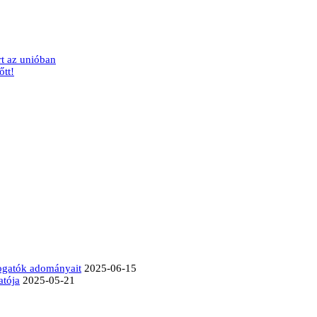
t az unióban
őtt!
mogatók adományait
2025-06-15
atója
2025-05-21