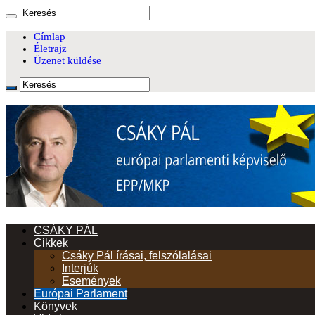
Címlap
Életrajz
Üzenet küldése
CSÁKY PÁL
Cikkek
Csáky Pál írásai, felszólalásai
Interjúk
Események
Európai Parlament
Könyvek