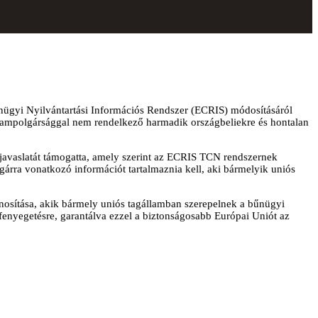
űnügyi Nyilvántartási Információs Rendszer (ECRIS) módosításáról
s állampolgársággal nem rendelkező harmadik országbeliekre és hontalan
n javaslatát támogatta, amely szerint az ECRIS TCN rendszernek
rra vonatkozó információt tartalmaznia kell, aki bármelyik uniós
sítása, akik bármely uniós tagállamban szerepelnek a bűnügyi
e fenyegetésre, garantálva ezzel a biztonságosabb Európai Uniót az