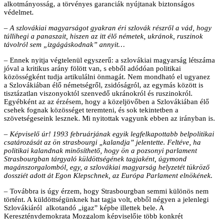
alkotmányosság, a törvényes garanciák nyújtanak biztonságos
védelmet.
– A szlovákiai magyarságot gyakran éri szlovák részről a vád, hogy
túllihegi a panaszait, hiszen az itt élő németek, ukránok, ruszinok
távolról sem „izgágáskodnak” annyit…
– Ennek nyitja végtelenül egyszerű: a szlovákiai magyarság létszáma
jóval a kritikus arány fölött van, s ebből adódóan politikai
közösségként tudja artikulálni önmagát. Nem mondható el ugyanez
a Szlovákiában élő németségről, zsidóságról, az egymás között is
tisztázatlan viszonyoktól szenvedő ukránokról és ruszinokról.
Egyébként az az érzésem, hogy a közeljövőben a Szlovákiában élő
csehek fognak közösséget teremteni, és sok tekintetben a
szövetségeseink lesznek. Mi nyitottak vagyunk ebben az irányban is.
– Képviselő úr! 1993 februárjának egyik legfelkapottabb belpolitikai
csatározását az ön strasbourgi „kalandja” jelentette. Feltéve, ha
politikai kalandnak minősíthető, hogy ön a pozsonyi parlament
Strasbourgban tárgyaló küldöttségének tagjaként, úgymond
magánszorgalomból, egy, a szlovákiai magyarság helyzetét tükröző
dossziét adott át Egon Klepschnek, az Európa Parlament elnökének.
– Továbbra is úgy érzem, hogy Strasbourgban semmi különös nem
történt. A küldöttségünknek hat tagja volt, ebből négyen a jelenlegi
Szlovákiáról alkotandó „igaz” képbe illettek bele. A
Kereszténydemokrata Mozgalom képviselője több konkrét