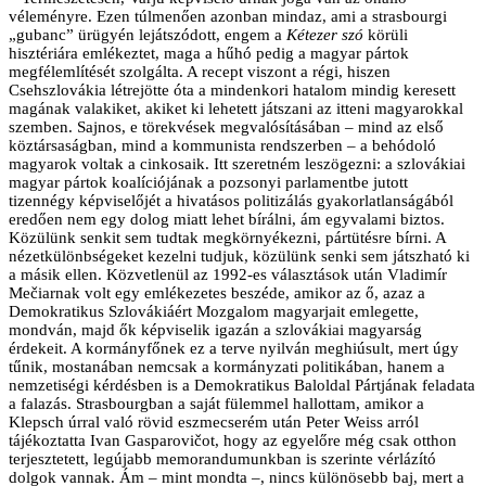
véleményre. Ezen túlmenően azonban mindaz, ami a strasbourgi
„gubanc” ürügyén lejátszódott, engem a
Kétezer szó
körüli
hisztériára emlékeztet, maga a hűhó pedig a magyar pártok
megfélemlítését szolgálta. A recept viszont a régi, hiszen
Csehszlovákia létrejötte óta a mindenkori hatalom mindig keresett
magának valakiket, akiket ki lehetett játszani az itteni magyarokkal
szemben. Sajnos, e törekvések megvalósításában – mind az első
köztársaságban, mind a kommunista rendszerben – a behódoló
magyarok voltak a cinkosaik. Itt szeretném leszögezni: a szlovákiai
magyar pártok koalíciójának a pozsonyi parlamentbe jutott
tizennégy képviselőjét a hivatásos politizálás gyakorlatlanságából
eredően nem egy dolog miatt lehet bírálni, ám egyvalami biztos.
Közülünk senkit sem tudtak megkörnyékezni, pártütésre bírni. A
nézetkülönbségeket kezelni tudjuk, közülünk senki sem játszható ki
a másik ellen. Közvetlenül az 1992-es választások után Vladimír
Mečiarnak volt egy emlékezetes beszéde, amikor az ő, azaz a
Demokratikus Szlovákiáért Mozgalom magyarjait emlegette,
mondván, majd ők képviselik igazán a szlovákiai magyarság
érdekeit. A kormányfőnek ez a terve nyilván meghiúsult, mert úgy
tűnik, mostanában nemcsak a kormányzati politikában, hanem a
nemzetiségi kérdésben is a Demokratikus Baloldal Pártjának feladata
a falazás. Strasbourgban a saját fülemmel hallottam, amikor a
Klepsch úrral való rövid eszmecserém után Peter Weiss arról
tájékoztatta Ivan Gasparovičot, hogy az egyelőre még csak otthon
terjesztetett, legújabb memorandumunkban is szerinte vérlázító
dolgok vannak. Ám – mint mondta –, nincs különösebb baj, mert a