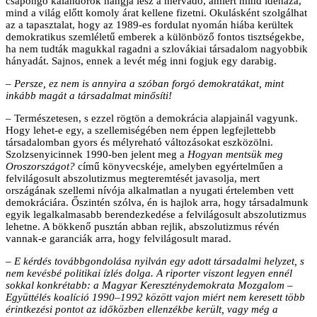
csapongó kalandorok hangja lesz a mérvadó, amiért mind idehaza,
mind a világ előtt komoly árat kellene fizetni. Okulásként szolgálhat
az a tapasztalat, hogy az 1989-es fordulat nyomán hiába kerültek
demokratikus szemléletű emberek a különböző fontos tisztségekbe,
ha nem tudták magukkal ragadni a szlovákiai társadalom nagyobbik
hányadát. Sajnos, ennek a levét még inni fogjuk egy darabig.
– Persze, ez nem is annyira a szóban forgó demokratákat, mint
inkább magát a társadalmat minősíti!
– Természetesen, s ezzel rögtön a demokrácia alapjainál vagyunk.
Hogy lehet-e egy, a szellemiségében nem éppen legfejlettebb
társadalomban gyors és mélyreható változásokat eszközölni.
Szolzsenyicinnek 1990-ben jelent meg a
Hogyan mentsük meg
Oroszországot?
című könyvecskéje, amelyben egyértelműen a
felvilágosult abszolutizmus megteremtését javasolja, mert
országának szellemi nívója alkalmatlan a nyugati értelemben vett
demokráciára. Őszintén szólva, én is hajlok arra, hogy társadalmunk
egyik legalkalmasabb berendezkedése a felvilágosult abszolutizmus
lehetne. A bökkenő pusztán abban rejlik, abszolutizmus révén
vannak-e garanciák arra, hogy felvilágosult marad.
– E kérdés továbbgondolása nyilván egy adott társadalmi helyzet, s
nem kevésbé politikai ízlés dolga. A riporter viszont legyen ennél
sokkal konkrétabb: a Magyar Kereszténydemokrata Mozgalom –
Együttélés koalíció 1990–1992 között vajon miért nem keresett több
érintkezési pontot az időközben ellenzékbe került, vagy még a