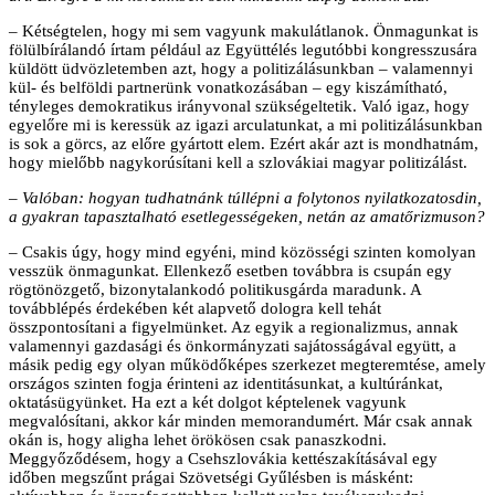
– Kétségtelen, hogy mi sem vagyunk makulátlanok. Önmagunkat is
fölülbírálandó írtam például az Együttélés legutóbbi kongresszusára
küldött üdvözletemben azt, hogy a politizálásunkban – valamennyi
kül- és belföldi partnerünk vonatkozásában – egy kiszámítható,
tényleges demokratikus irányvonal szükségeltetik. Való igaz, hogy
egyelőre mi is keressük az igazi arculatunkat, a mi politizálásunkban
is sok a görcs, az előre gyártott elem. Ezért akár azt is mondhatnám,
hogy mielőbb nagykorúsítani kell a szlovákiai magyar politizálást.
– Valóban: hogyan tudhatnánk túllépni a folytonos nyilatkozatosdin,
a gyakran tapasztalható esetlegességeken, netán az amatőrizmuson?
– Csakis úgy, hogy mind egyéni, mind közösségi szinten komolyan
vesszük önmagunkat. Ellenkező esetben továbbra is csupán egy
rögtönözgető, bizonytalankodó politikusgárda maradunk. A
továbblépés érdekében két alapvető dologra kell tehát
összpontosítani a figyelmünket. Az egyik a regionalizmus, annak
valamennyi gazdasági és önkormányzati sajátosságával együtt, a
másik pedig egy olyan működőképes szerkezet megteremtése, amely
országos szinten fogja érinteni az identitásunkat, a kultúránkat,
oktatásügyünket. Ha ezt a két dolgot képtelenek vagyunk
megvalósítani, akkor kár minden memorandumért. Már csak annak
okán is, hogy aligha lehet örökösen csak panaszkodni.
Meggyőződésem, hogy a Csehszlovákia kettészakításával egy
időben megszűnt prágai Szövetségi Gyűlésben is másként: