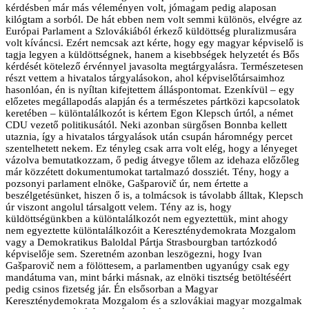
kérdésben már más véleményen volt, jómagam pedig alaposan
kilógtam a sorból. De hát ebben nem volt semmi különös, elvégre az
Európai Parlament a Szlovákiából érkező küldöttség pluralizmusára
volt kíváncsi. Ezért nemcsak azt kérte, hogy egy magyar képviselő is
tagja legyen a küldöttségnek, hanem a kisebbségek helyzetét és Bős
kérdését kötelező érvénnyel javasolta megtárgyalásra. Természetesen
részt vettem a hivatalos tárgyalásokon, ahol képviselőtársaimhoz
hasonlóan, én is nyíltan kifejtettem álláspontomat. Ezenkívül – egy
előzetes megállapodás alapján és a természetes pártközi kapcsolatok
keretében – különtalálkozót is kértem Egon Klepsch úrtól, a német
CDU vezető politikusától. Neki azonban sürgősen Bonnba kellett
utaznia, így a hivatalos tárgyalások után csupán háromnégy percet
szentelhetett nekem. Ez tényleg csak arra volt elég, hogy a lényeget
vázolva bemutatkozzam, ő pedig átvegye tőlem az idehaza előzőleg
már közzétett dokumentumokat tartalmazó dossziét. Tény, hogy a
pozsonyi parlament elnöke, Gašparovič úr, nem értette a
beszélgetésünket, hiszen ő is, a tolmácsok is távolabb álltak, Klepsch
úr viszont angolul társalgott velem. Tény az is, hogy
küldöttségünkben a különtalálkozót nem egyeztettük, mint ahogy
nem egyeztette különtalálkozóit a Kereszténydemokrata Mozgalom
vagy a Demokratikus Baloldal Pártja Strasbourgban tartózkodó
képviselője sem. Szeretném azonban leszögezni, hogy Ivan
Gašparovič nem a fölöttesem, a parlamentben ugyanúgy csak egy
mandátuma van, mint bárki másnak, az elnöki tisztség betöltéséért
pedig csinos fizetség jár. Én elsősorban a Magyar
Kereszténydemokrata Mozgalom és a szlovákiai magyar mozgalmak