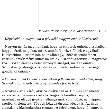
Miklósi Péter interjúja a Vasárnapban, 1993
– Képviselő úr, milyen ma a felvidéki magyar ember közérzete?
– Nagyon nehéz megmondani, hogy az emberek otthon, a családban
hogyan érzik magukat, mi az, amitől félnek, s félnek-e egyáltalán.
Hitelesebbnek tartom hát, ha inkább egy, 1992 decemberében
készült közvélemény-kutatásra utalok. Eszerint a felvidéki magyarok
közül sokan éreznek belső bizonytalanságot, mert az önálló
Szlovákia gazdasági, szociális és nem utolsósorban nemzetiségi
gondjaitól tartanak.
– Ön szerint mit kellene ellenérvként felhozni azon vád ellen, hogy
Szlovákiában a délvidék a gyűlölködés fészke lett?
– Azoknak az ajkáról, akik Szlovákiában az 1992-es parlamenti
választások nyomán vezető tisztségekbe kerültek, sajnos,
mostanában eléggé gyakran elhangzanak különböző, nem éppen
szeriőz kijelentések. Többek közt az ön által idézett is. Az ilyen
alaptalan vádaskodásokra csupán azt felelhetem, hogy jó lenne, ha