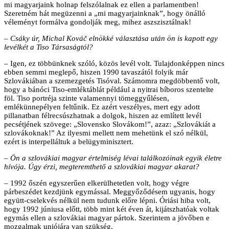
mi magyarjaink holnap felszólalnak ez ellen a parlamentben!
Szeretném hát megüzenni a „mi magyarjainknak”, hogy önálló
véleményt formálva gondolják meg, mihez aszszisztálnak!
– Csáky úr, Michal Kováč elnökké választása után ön is kapott egy
levélkét a Tiso Társaságtól?
– Igen, ez többünknek szóló, közös levél volt. Tulajdonképpen nincs
ebben semmi meglepő, hiszen 1990 tavaszától folyik már
Szlovákiában a szemezgetés Tisóval. Számomra megdöbbentő volt,
hogy a bánóci Tiso-emléktáblát például a nyitrai bíboros szentelte
föl. Tiso portréja szinte valamennyi tömeggyűlésen,
emlékünnepélyen feltűnik. Ez azért veszélyes, mert egy adott
pillanatban félrecsúszhatnak a dolgok, hiszen az említett levél
pecsétjének szövege: „Slovensko Slovákom!”, azaz: „Szlovákiát a
szlovákoknak!” Az ilyesmi mellett nem mehetünk el szó nélkül,
ezért is interpelláltuk a belügyminisztert.
– Ön a szlovákiai magyar értelmiség lévai találkozóinak egyik életre
hívója. Úgy érzi, megteremthető a szlovákiai magyar akarat?
– 1992 őszén egyszerűen elkerülhetetlen volt, hogy végre
párbeszédet kezdjünk egymással. Meggyőződésem ugyanis, hogy
együtt-cselekvés nélkül nem tudunk előre lépni. Óriási hiba volt,
hogy 1992 júniusa előtt, több mint két éven át, kijátszhatóak voltak
egymás ellen a szlovákiai magyar pártok. Szerintem a jövőben e
mozgalmak uniójára van szükség.