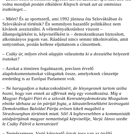
volna mondjuk postán elküldeni Klepsch úrnak azt az ominózus
iratköteget…
– Miért? És az sportszerű, ami 1992 júniusa óta Szlovákiában és
Szlovákiával történik? Én semmilyen hazardőr politikához nem
kívánok asszisztálni. A véleményalkotáshoz viszont –
állampolgárként is, képviselőként is – demokratikusan biztosított,
alkotmányos jogom van. Ráadásul nincs semmi titkolnivalóm, amit
suttyomban, postán kellene eljuttatnom a címzettnek.
– Csáky úr, milyen elvek alapján választotta ki a dossziéba helyezett
iratokat?
– Azokat a tömören fogalmazott, precízen érvelő
alapdokumentumokat válogattuk össze, amelyeknek címzettje
eredetileg is az Európai Parlament volt.
– Ne haragudjon a kukacoskodásért, de lényegesnek tartom szóba
hozni, hogy van ennek az afférnak még egy vonatkozása. Míg a
Magyar Polgári Párt és a szlovák Kereszténydemokrata Mozgalom
elnöke idehaza az ön pártját fogta, a látszatellenzékként lavírozgató
Demokratikus Baloldal Pártja erősen kikelt magából a
Strasbourgban történtek miatt. Sőt! A leghevesebben a kommunisták
utódpártjának magyar nemzetiségű képviselője, Varjú János szedte
le Csáky Pálról a keresztvizet!
– Természetesen, Varjú képviselő úrnak joga van az önálló