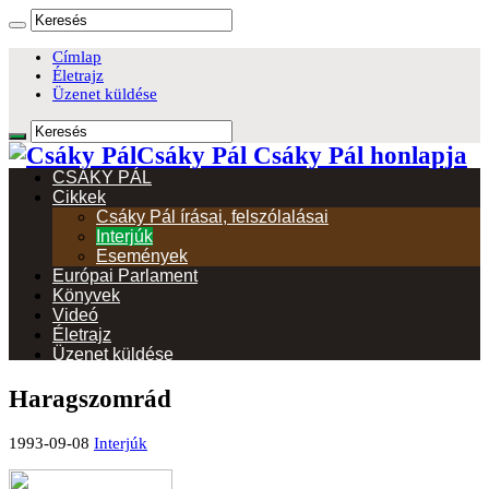
Címlap
Életrajz
Üzenet küldése
Csáky Pál Csáky Pál honlapja
CSÁKY PÁL
Cikkek
Csáky Pál írásai, felszólalásai
Interjúk
Események
Európai Parlament
Könyvek
Videó
Életrajz
Üzenet küldése
Haragszomrád
1993-09-08
Interjúk