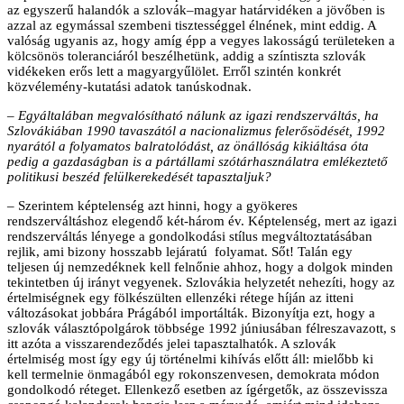
az egyszerű halandók a szlovák–magyar határvidéken a jövőben is
azzal az egymással szembeni tisztességgel élnének, mint eddig. A
valóság ugyanis az, hogy amíg épp a vegyes lakosságú területeken a
kölcsönös toleranciáról beszélhetünk, addig a színtiszta szlovák
vidékeken erős lett a magyargyűlölet. Erről szintén konkrét
közvélemény-kutatási adatok tanúskodnak.
– Egyáltalában megvalósítható nálunk az igazi rendszerváltás, ha
Szlovákiában 1990 tavaszától a nacionalizmus felerősödését, 1992
nyarától a folyamatos balratolódást, az önállóság kikiáltása óta
pedig a gazdaságban is a pártállami szótárhasználatra emlékeztető
politikusi beszéd felülkerekedését tapasztaljuk?
– Szerintem képtelenség azt hinni, hogy a gyökeres
rendszerváltáshoz elegendő két-három év. Képtelenség, mert az igazi
rendszerváltás lényege a gondolkodási stílus megváltoztatásában
rejlik, ami bizony hosszabb lejáratú folyamat. Sőt! Talán egy
teljesen új nemzedéknek kell felnőnie ahhoz, hogy a dolgok minden
tekintetben új irányt vegyenek. Szlovákia helyzetét nehezíti, hogy az
értelmiségnek egy fölkészülten ellenzéki rétege híján az itteni
változásokat jobbára Prágából importálták. Bizonyítja ezt, hogy a
szlovák választópolgárok többsége 1992 júniusában félreszavazott, s
itt azóta a visszarendeződés jelei tapasztalhatók. A szlovák
értelmiség most így egy új történelmi kihívás előtt áll: mielőbb ki
kell termelnie önmagából egy rokonszenvesen, demokrata módon
gondolkodó réteget. Ellenkező esetben az ígérgetők, az összevissza