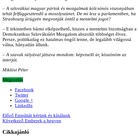
– A szlovákiai magyar pártok és mozgalmak kölcsönös viszonyában
tehát felfüggesztendő a mosolyszünet. De mi lesz a parlamentben, ha
Strasbourg ürügyén megvonják öntől a mentelmi jogot?
– E tekintetben bármi elképzelhető, hiszen a mentelmi bizottságban a
Demokratikus Szlovákiáért Mozgalom abszolút többséget élvez.
Persze, politikailag ez hatalmas öngól lenne, de legalább világossá
válna, hányadán állunk.
– A szavak súlyával játszva mondom: képviselő úr, köszönöm az
interjút.
Miklósi Péter
Megosztás
Facebook
Twitter
Google +
LinkedIn
Előző
Empátiát kérünk és kínálunk
Következő
Emberek a hegyen
Cikkajánló