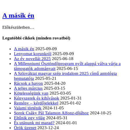
A másik én
Előkészületben…
Legutóbbi cikkek (minden rovatból)
A másik én
2025-09-09
Lenyomat korunkról
2025-09-09
Az év novellái 2025
2025-06-18
A Millenniumi Ösztöndíjprogram nyílt alappá válva várja a
támogatók adományait
2025-06-15
A Szlovákiai magyar szép irodalom 2025 című antológia
bemutatója
2025-05-21
Rácsok a havon
2025-04-20
A teljes március
2025-03-15
Kötelességünk van
2025-03-05
Kényszerek és kihívások
2025-01-31
Remény – kérdőjelekkel
2025-01-02
Valami történik
2024-11-05
Sorok Csáky Pál Talamon Alfonz-díjához
2024-10-25
Eltűnik egy világ
2024-05-31
És utánunk mi marad?
2024-01-01
Örök üzenet
2023-12-24