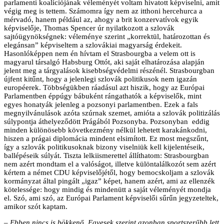
parlamenti koalíciójának véleményét voltam hivatott képviselni, amit
végig meg is tettem. Számomra így nem az itthoni hercehurca a
mérvadó, hanem például az, ahogy a brit konzervatívok egyik
képviselője, Thomas Spencer úr nyilatkozott a szlovák
sajtóügynökségnek: véleménye szerint „korrektül, határozottan és
elegánsan” képviseltem a szlovákiai magyarság érdekeit.
Hasonlóképpen nem én hívtam el Strasbourgba a velem ott is
magyarul társalgó Habsburg Ottót, aki saját elhatározása alapján
jelent meg a tárgyalások kisebbségvédelmi részénél. Strasbourgban
újfent kitűnt, hogy a jelenlegi szlovák politikusok nem igazán
européerek. Többségükben ráadásul azt hiszik, hogy az Európai
Parlamentben éppúgy bábuként rángathatók a képviselők, mint
egyes honatyák jelenleg a pozsonyi parlamentben. Ezek a fals
megnyilvánulások azóta szúrnak szemet, amióta a szlovák politizálás
súlypontja áthelyeződött Prágából Pozsonyba. Pozsonyban eddig
minden különösebb következmény nélkül lehetett karakánkodni,
hiszen a prágai diplomácia mindent elsimított. Ez most megszűnt,
így a szlovák politikusoknak bizony viselniük kell kijelentéseik,
ballépéseik súlyát. Tiszta lelkiismerettel állíthatom: Strasbourgban
nem azért mondtam el a valóságot, illetve különtalálkozót sem azért
kértem a német CDU képviselőjétől, hogy bemocskoljam a szlovák
kormányzat által pingált „igaz” képet, hanem azért, ami az ellenzék
kötelessége: hogy mindig és mindenütt a saját véleményét mondja
el. Szó, ami szó, az Európai Parlament képviselői sűrűn jegyzeteltek,
amikor szót kaptam.
– Ebben nincs is bökkenő. Egyesek szerint azonban sportszerűbb lett