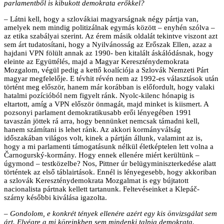
parlamentből is kibukott demokrata erőkkel?
– Látni kell, hogy a szlovákiai magyarságnak négy pártja van,
amelyek nem mindig politizálnak egymás között – enyhén szólva –
az etika szabályai szerint. Az érem másik oldalát tekintve viszont azt
sem árt tudatosítani, hogy a Nyilvánosság az Erőszak Ellen, azaz a
hajdani VPN fölült annak az 1990- ben kitalált áskálódásnak, hogy
eleinte az Együttélés, majd a Magyar Kereszténydemokrata
Mozgalom, végül pedig a kettő koalíciója a Szlovák Nemzeti Párt
magyar megfelelője. E tévhit révén nem az 1992-es választások után
történt meg először, hanem már korábban is előfordult, hogy valaki
hatalmi pozícióból nem figyelt ránk. Nyolc-kilenc hónapig is
eltartott, amíg a VPN először önmagát, majd minket is kiismert. A
pozsonyi parlament demokratikusabb erői lényegében 1991
tavaszán jöttek rá arra, hogy bennünket nemcsak támadni kell,
hanem számítani is lehet ránk. Az akkori kormányválság
időszakában világos volt, kinek a pártján állunk, valamint az is,
hogy a mi parlamenti támogatásunk nélkül életképtelen lett volna a
Čarnogurský-kormány. Hogy ennek ellenére miért kerültünk –
úgymond – testközelbe? Nos, Pittner úr belügyminiszterkedése alatt
történtek az első táblairtások. Ennél is lényegesebb, hogy akkoriban
a szlovák Kereszténydemokrata Mozgalmat is egy bújtatott
nacionalista pártnak kellett tartanunk. Feltevéseinket a Klepáč-
szárny későbbi kiválása igazolta.
– Gondolom, e konkrét tények ellenére azért egy kis önvizsgálat sem
árt. Elvégre a mi köreinkben sem mindenki talpig demokrata.