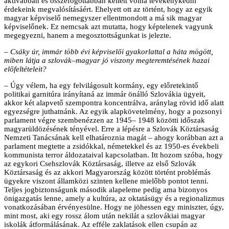
aktívabban és összefogottabban kellett volna tevékenykedni
érdekeink megvalósításáért. Ehelyett ott az történt, hogy az egyik
magyar képviselő nemegyszer ellentmondott a má sik magyar
képviselőnek. Ez nemcsak azt mutatta, hogy képtelenek vagyunk
megegyezni, hanem a megosztottságunkat is jelezte.
– Csáky úr, immár több évi képviselői gyakorlattal a háta mögött,
miben látja a szlovák–magyar jó viszony megteremtésének hazai
előfeltételeit?
– Úgy vélem, ha egy felvilágosult kormány, egy előretekintő
politikai garnitúra irányítaná az immár önálló Szlovákia ügyeit,
akkor két alapvető szempontra koncentrálva, aránylag rövid idő alatt
egyezségre juthatnánk. Az egyik alapkövetelmény, hogy a pozsonyi
parlament végre szembenézzen az 1945– 1948 közötti időszak
magyarüldözésének tényével. Erre a lépésre a Szlovák Köztársaság
Nemzeti Tanácsának kell elhatároznia magát – ahogy korábban azt a
parlament megtette a zsidókkal, németekkel és az 1950-es évekbeli
kommunista terror áldozataival kapcsolatban. Itt hozom szóba, hogy
az egykori Csehszlovák Köztársaság, illetve az első Szlovák
Köztársaság és az akkori Magyarország között történt problémás
ügyekre viszont államközi szinten kellene mielőbb pontot tenni.
Teljes jogbiztonságunk második alapeleme pedig ama bizonyos
önigazgatás lenne, amely a kultúra, az oktatásügy és a regionalizmus
vonatkozásában érvényesülne. Hogy ne jöhessen egy miniszter, úgy,
mint most, aki egy rossz álom után nekilát a szlovákiai magyar
iskolák átformálásának. Az efféle zaklatások ellen csupán az