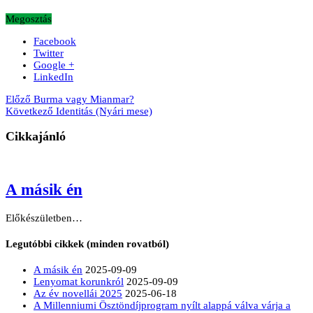
Megosztás
Facebook
Twitter
Google +
LinkedIn
Előző
Burma vagy Mianmar?
Következő
Identitás (Nyári mese)
Cikkajánló
A másik én
Előkészületben…
Legutóbbi cikkek (minden rovatból)
A másik én
2025-09-09
Lenyomat korunkról
2025-09-09
Az év novellái 2025
2025-06-18
A Millenniumi Ösztöndíjprogram nyílt alappá válva várja a