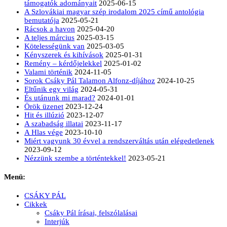
támogatók adományait
2025-06-15
A Szlovákiai magyar szép irodalom 2025 című antológia
bemutatója
2025-05-21
Rácsok a havon
2025-04-20
A teljes március
2025-03-15
Kötelességünk van
2025-03-05
Kényszerek és kihívások
2025-01-31
Remény – kérdőjelekkel
2025-01-02
Valami történik
2024-11-05
Sorok Csáky Pál Talamon Alfonz-díjához
2024-10-25
Eltűnik egy világ
2024-05-31
És utánunk mi marad?
2024-01-01
Örök üzenet
2023-12-24
Hit és illúzió
2023-12-07
A szabadság illatai
2023-11-17
A Hlas vége
2023-10-10
Miért vagyunk 30 évvel a rendszerváltás után elégedetlenek
2023-09-12
Nézzünk szembe a történtekkel!
2023-05-21
Menü:
CSÁKY PÁL
Cikkek
Csáky Pál írásai, felszólalásai
Interjúk