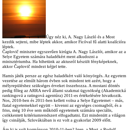
Úgy néz ki, A. Nagy László és a Most
kezdik sejteni, mibe léptek akkor, amikor Ficóval fű alatti koalícióra
léptek.
Čaplovič miniszter egyszerűen kirúgta A. Nagy Lászlót, amikor az a
Selye Egyetem számára haladékért ment alkudozni a
minisztériumba. Ha hihetünk az aktusról készült fényképeknek,
akkor Čaplovič mindezt kéjjel tette.
Hamis játék persze az egész haladékért való könyörgés. Az egyetem
vezetése az elmúlt három évben sok mindent tett azért, hogy a
mélyrepüléshez szükséges érveket összehozza. A mostani döntés
pedig főleg az ARRA nevű állami szakmai ügynökség (Akademická
rankingová a ratingová agentúra) 2011-es értékelésére hivatkozik.
Nos, 2010-ben és 2011-ben kellett volna a Selye Egyetemet – más,
fiatal egyetemekkel együtt – kivenni az egységes csomagból, és a
friss, még 10 éve sem működő egyetemek számára speciális,
csökkentett kritériumrendszert elfogadtatni. Ezt mindenütt a világon
így csinálják, Szlovákiában is ez volt a gyakorlat 2009 előtt.
Ám ki is volt kormányon 2010-11-ben? Igen, a Most, s Rudolf