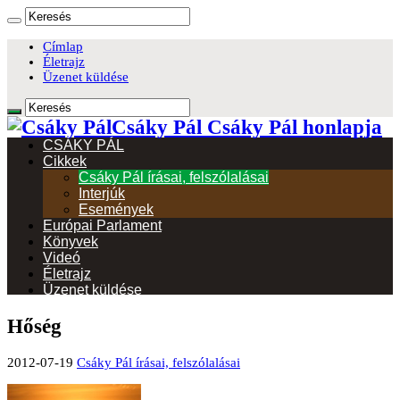
Címlap
Életrajz
Üzenet küldése
Csáky Pál Csáky Pál honlapja
CSÁKY PÁL
Cikkek
Csáky Pál írásai, felszólalásai
Interjúk
Események
Európai Parlament
Könyvek
Videó
Életrajz
Üzenet küldése
Hőség
2012-07-19
Csáky Pál írásai, felszólalásai