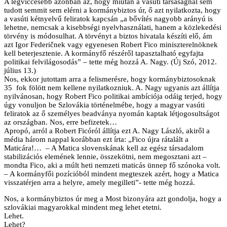
A legviccesebb azonban az, hogy miután a vasúti társaságnál sem
tudott semmit sem elérni a kormánybiztos úr, ő azt nyilatkozta, hogy
a vasúti kétnyelvű feliratok kapcsán „a bővítés nagyobb arányú is
lehetne, nemcsak a kisebbségi nyelvhasználati, hanem a közlekedési
törvény is módosulhat. A törvényt a biztos hivatala készíti elő, ám
azt Igor Federičnek vagy egyenesen Robert Fico miniszterelnöknek
kell beterjesztenie. A kormányfő részéről tapasztalható egyfajta
politikai felvilágosodás” – tette még hozzá A. Nagy. (Új Szó, 2012.
július 13.)
Nos, ekkor jutottam arra a felismerésre, hogy kormánybiztosoknak
35 fok fölött nem kellene nyilatkozniuk. A. Nagy ugyanis azt állítja
nyilvánosan, hogy Robert Fico politikai ambíciója odáig terjed, hogy
úgy vonuljon be Szlovákia történelmébe, hogy a magyar vasúti
feliratok az ő személyes beadványa nyomán kaptak létjogosultságot
az országban. Nos, erre befizetek…
Apropó, arról a Robert Ficóról állítja ezt A. Nagy László, akiről a
média három nappal korábban ezt írta: „Fico újra rátalált a
Maticára!… – A Matica slovenskának kell az egész társadalom
stabilizációs elemének lennie, összekötni, nem megosztani azt –
mondta Fico, aki a múlt heti nemzeti maticás ünnep fő szónoka volt.
– A kormányfői pozícióból mindent megteszek azért, hogy a Matica
visszatérjen arra a helyre, amely megilleti”- tette még hozzá.
Nos, a kormánybiztos úr meg a Most bizonyára azt gondolja, hogy a
szlovákiai magyarokkal mindent meg lehet etetni.
Lehet.
Lehet?