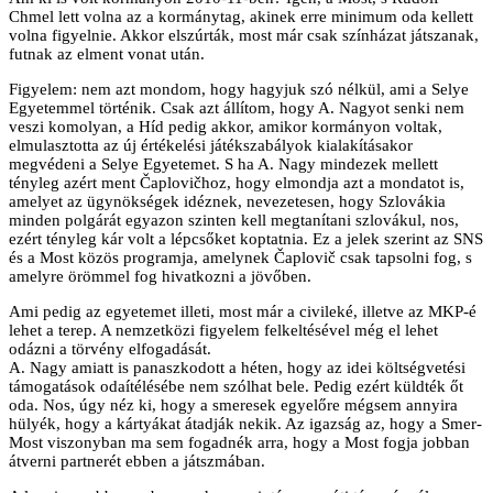
Chmel lett volna az a kormánytag, akinek erre minimum oda kellett
volna figyelnie. Akkor elszúrták, most már csak színházat játszanak,
futnak az elment vonat után.
Figyelem: nem azt mondom, hogy hagyjuk szó nélkül, ami a Selye
Egyetemmel történik. Csak azt állítom, hogy A. Nagyot senki nem
veszi komolyan, a Híd pedig akkor, amikor kormányon voltak,
elmulasztotta az új értékelési játékszabályok kialakításakor
megvédeni a Selye Egyetemet. S ha A. Nagy mindezek mellett
tényleg azért ment Čaplovičhoz, hogy elmondja azt a mondatot is,
amelyet az ügynökségek idéznek, nevezetesen, hogy Szlovákia
minden polgárát egyazon szinten kell megtanítani szlovákul, nos,
ezért tényleg kár volt a lépcsőket koptatnia. Ez a jelek szerint az SNS
és a Most közös programja, amelynek Čaplovič csak tapsolni fog, s
amelyre örömmel fog hivatkozni a jövőben.
Ami pedig az egyetemet illeti, most már a civileké, illetve az MKP-é
lehet a terep. A nemzetközi figyelem felkeltésével még el lehet
odázni a törvény elfogadását.
A. Nagy amiatt is panaszkodott a héten, hogy az idei költségvetési
támogatások odaítélésébe nem szólhat bele. Pedig ezért küldték őt
oda. Nos, úgy néz ki, hogy a smeresek egyelőre mégsem annyira
hülyék, hogy a kártyákat átadják nekik. Az igazság az, hogy a Smer-
Most viszonyban ma sem fogadnék arra, hogy a Most fogja jobban
átverni partnerét ebben a játszmában.