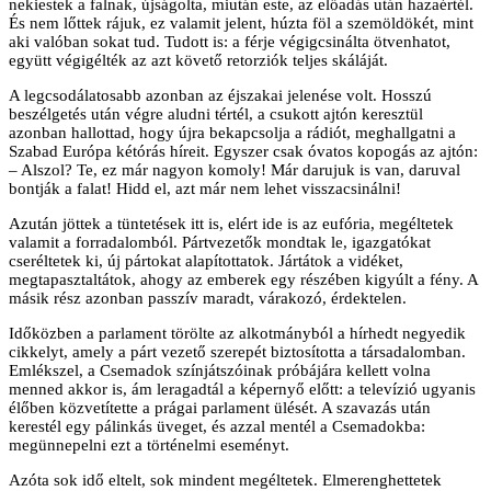
nekiestek a falnak, újságolta, miután este, az előadás után hazaértél.
És nem lőttek rájuk, ez valamit jelent, húzta föl a szemöldökét, mint
aki valóban sokat tud. Tudott is: a férje végigcsinálta ötvenhatot,
együtt végigélték az azt követő retorziók teljes skáláját.
A legcsodálatosabb azonban az éjszakai jelenése volt. Hosszú
beszélgetés után végre aludni tértél, a csukott ajtón keresztül
azonban hallottad, hogy újra bekapcsolja a rádiót, meghallgatni a
Szabad Európa kétórás híreit. Egyszer csak óvatos kopogás az ajtón:
– Alszol? Te, ez már nagyon komoly! Már darujuk is van, daruval
bontják a falat! Hidd el, azt már nem lehet visszacsinálni!
Azután jöttek a tüntetések itt is, elért ide is az eufória, megéltetek
valamit a forradalomból. Pártvezetők mondtak le, igazgatókat
cseréltetek ki, új pártokat alapítottatok. Jártátok a vidéket,
megtapasztaltátok, ahogy az emberek egy részében kigyúlt a fény. A
másik rész azonban passzív maradt, várakozó, érdektelen.
Időközben a parlament törölte az alkotmányból a hírhedt negyedik
cikkelyt, amely a párt vezető szerepét biztosította a társadalomban.
Emlékszel, a Csemadok színjátszóinak próbájára kellett volna
menned akkor is, ám leragadtál a képernyő előtt: a televízió ugyanis
élőben közvetítette a prágai parlament ülését. A szavazás után
kerestél egy pálinkás üveget, és azzal mentél a Csemadokba:
megünnepelni ezt a történelmi eseményt.
Azóta sok idő eltelt, sok mindent megéltetek. Elmerenghettetek