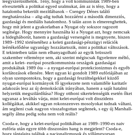
leegyszerűsíthetők. Tény, hogy a volt kommunisták 1989-ben
elvesztették a politikai egyed uralmukat, ám az is tény, hogy a
hatalomba bekerült mezítlábasok – Csengey Dénes találó
meghatározása – alig-alig tudtak hozzáérni a második dimenziós,
gazdasági és mediális hatalomhoz. S talán azon is elmerenghettek,
hogy mit jelent a gyakorlatban a Nyugat oly sokszor ragozott
segítsége. Hogy mennyire használta ki a Nyugat azt, hogy nemcsak
a hidegháborút, hanem a gazdasági versengést is megnyerte, hiszen
1989–1992 történetéhez a keleti gazdasági-pénzügyi relációk
leértékelődése ugyanúgy hozzátartozik, mint a politikai változások.
E tekintetben talán nem elhanyagolható az egyik brüsszeli
szakember véleménye sem, aki szerint mégiscsak figyelemre méltó,
amit a kelet- európai posztkommunista országok gazdaságai
produkáltak 1989 óta – a nyugat-európai protekcionizmus és egyéb
korlátozások ellenére. Mert ugyan ki gondolt 1989 eufóriájában az
olyan szempontokra, hogy a gazdasági feszültségekkel küzdő
nyugat-európai kormányok fő igyekezete nem valamiféle karitatív
adakozás lesz az új demokráciák irányában, hanem a saját hatalmi
helyzetük megszilárdítása? Hogy otthoni sikertelenségük esetén őket
ugyanaz a leváltás várja, mint kelet-európai volt disszidens
kollégáikat, akikkel ugyan rokonszenves mosolyokat tudnak váltani,
ám segíteni csak nagyon visszafogottan segítenek, s egy új Marshall-
segély álma pedig soha nem volt reális?
Csoda-e, hogy a kelet-európai politikában az 1989–1990-es naiv
eufória után egyre több disszonáns hang is megjelent? Csoda-e,
hogy táptalajra találtak a nacionalizmusok és villámgyorsan