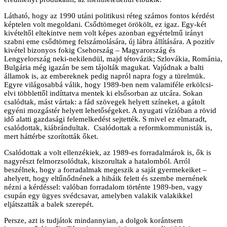
Látható, hogy az 1990 utáni politikusi réteg számos fontos kérdést
képtelen volt megoldani. Csődtömeget örökölt, ez igaz. Egy-két
kivételtől eltekintve nem volt képes azonban egyértelmű irányt
szabni eme csődtömeg felszámolására, új lábra állítására. A pozitív
kivétel bizonyos fokig Csehország – Magyarország és
Lengyelország neki-nekilendül, majd tétovázik; Szlovákia, Románia,
Bulgária még igazán be sem tájolták magukat. Vajúdnak a balti
államok is, az embereknek pedig napról napra fogy a türelmük.
Egyre világosabbá válik, hogy 1989-ben nem valamiféle erkölcsi-
elvi többlettől indíttatva mentek ki elsősorban az utcára. Sokan
csalódtak, mást vártak: a fád szövegek helyett színeket, a gátolt
egyéni mozgástér helyett lehetőségeket. A nyugati vízióban a rövid
idő alatti gazdasági felemelkedést sejtették. S mivel ez elmaradt,
csalódottak, kiábrándultak. Csalódottak a reformkommunisták is,
mert háttérbe szorították őket.
Csalódottak a volt ellenzékiek, az 1989-es forradalmárok is, ők is
nagyrészt felmorzsolódtak, kiszorultak a hatalomból. Arról
beszélnek, hogy a forradalmak megeszik a saját gyermekeiket –
ahelyett, hogy eltűnődnének a hibáik felett és szembe mernének
nézni a kérdéssel: valóban forradalom történte 1989-ben, vagy
csupán egy ügyes svédcsavar, amelyben valakik valakikkel
eljátszatták a balek szerepét.
Persze, azt is tudjátok mindannyian, a dolgok korántsem