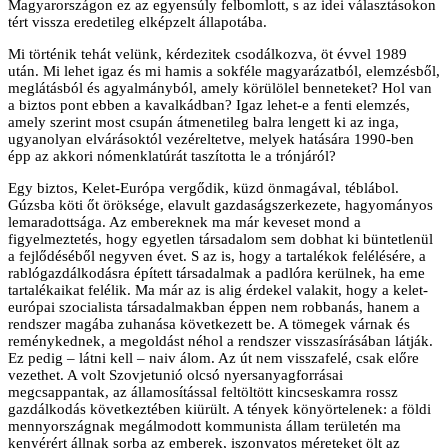
Magyarországon ez az egyensúly felbomlott, s az idei választásokon
tért vissza eredetileg elképzelt állapotába.
Mi történik tehát velünk, kérdezitek csodálkozva, öt évvel 1989
után. Mi lehet igaz és mi hamis a sokféle magyarázatból, elemzésből,
meglátásból és agyalmányból, amely körülölel benneteket? Hol van
a biztos pont ebben a kavalkádban? Igaz lehet-e a fenti elemzés,
amely szerint most csupán átmenetileg balra lengett ki az inga,
ugyanolyan elvárásoktól vezéreltetve, melyek hatására 1990-ben
épp az akkori nómenklatúrát taszította le a trónjáról?
Egy biztos, Kelet-Európa vergődik, küzd önmagával, téblábol.
Gúzsba köti őt öröksége, elavult gazdaságszerkezete, hagyományos
lemaradottsága. Az embereknek ma már keveset mond a
figyelmeztetés, hogy egyetlen társadalom sem dobhat ki büntetlenül
a fejlődéséből negyven évet. S az is, hogy a tartalékok felélésére, a
rablógazdálkodásra épített társadalmak a padlóra kerülnek, ha eme
tartalékaikat felélik. Ma már az is alig érdekel valakit, hogy a kelet-
európai szocialista társadalmakban éppen nem robbanás, hanem a
rendszer magába zuhanása következett be. A tömegek várnak és
reménykednek, a megoldást néhol a rendszer visszasírásában látják.
Ez pedig – látni kell – naiv álom. Az út nem visszafelé, csak előre
vezethet. A volt Szovjetunió olcsó nyersanyagforrásai
megcsappantak, az államosítással feltöltött kincseskamra rossz
gazdálkodás következtében kiürült. A tények könyörtelenek: a földi
mennyországnak megálmodott kommunista állam területén ma
kenyérért állnak sorba az emberek, iszonyatos méreteket ölt az