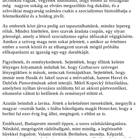
arcotokba vágták, vegyétek tudomásul, hogy ebben az országban
még nagyon sokáig az elvtárs megszólítás fog dukálni, és a
szlovákiai magyarság számára csakis a szocializmus biztosíthatja a
felemelkedést és a boldog jövőt.
Az emberek közt járva pedig azt tapasztalhattátok, mindez lepereg
róluk. Mindez hiteltelen, üres szavak áradata csupán, egy olyan
jelenségé, amely a létező szocializmus egész időszakát végigkísérte.
Amikor a szöveg maga nem sokat jelentett, s amikor az értelmes
ember a sorok közül és az elhangzott szavak mögül próbálta
előkaparászni az igazság egy-egy darabkáját.
Figyeltetek, és reménykedtetek. Sejtettétek, hogy tőlünk keletre
lényeges folyamatok indultak be, hogy Gorbacsov szövegei
lényegükben is mások, nemcsak formájukban. Sejtettétek, hogy
immár nem Husák és Jakeš szavai a mérvadóak, hanem Havel és
Dubček
Panorámá
nak adott interjúi. Miloš Kopecký felszólalása,
amelyben nyíltan távozásra szólította fel az akkori pártvezetőket,
elismerést váltott ki belőletek és reménnyel töltött el.
Azután beindult a lavina. Jöttek a keletnémet menekültek, megnyílt a
magyar –osztrák határ, s hiába bátorítgatta magát Honecker, hogy a
berlini fal ezer évig fog állni, megingott, s eltűnt az is.
Emlékszel, Budapestre mentél éppen, a soros színházlátogatásra.
Nénikéd, megrögzött rádióhallgató, mint mindig, a legfrissebb
hírekkel fogadott. Valami történik Berlinben, mondta. Képzeld,