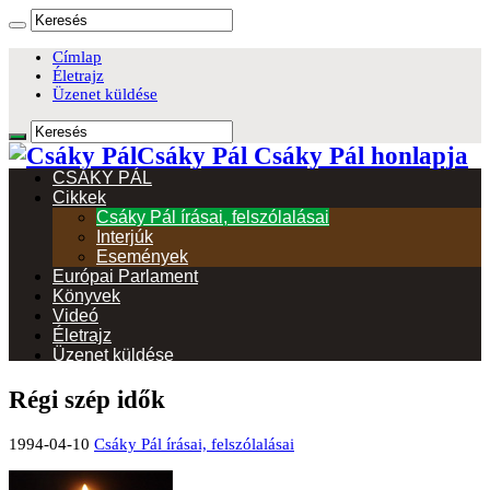
Címlap
Életrajz
Üzenet küldése
Csáky Pál Csáky Pál honlapja
CSÁKY PÁL
Cikkek
Csáky Pál írásai, felszólalásai
Interjúk
Események
Európai Parlament
Könyvek
Videó
Életrajz
Üzenet küldése
Régi szép idők
1994-04-10
Csáky Pál írásai, felszólalásai