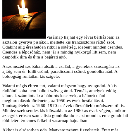
Vasárnap hajnal egy lévai bérházban: az
asztalon gyertya pislákol, mellette kis tranzisztoros rádió szól.
Odakint alig érezhetően ritkul a sötétség, idebent minden csendes.
Csendes a lépcsőház, nem jár a mindig nyikorgó lift sem, nem
csapódik újra és újra a bejárati ajtó.
A szomszéd szobában alszik a család, a gyerekek szuszogása az
ajtóig sem ér. Idilli csönd, paradicsomi csönd, gondolhatnád. A
boldogság rontatlan kis szigete.
Valami mégis ébren tart, valami mégsem hagy nyugodni. A kis
rádióból soha nem hallott szöveg árad. Témák, amelyek eddig
tabunak számítottak: a háborús keservek, a háború utáni
meghurcolások történetei, az 1950-es évek bestialitásai.
Tanúságtételek az 1960–1970-es évek dörzsöltebb módszereiről is.
Mindez szélcsendes kis időszakban az 1980-as évek végén, amikor
az egyik erősen szocialista gondolkodó is azt mondta, eme gondolati
többletért érdemes felkelni vasárnap hajnalban.
Akkor is elsősorban oda, Magyarországra figyeltetek. Érett már