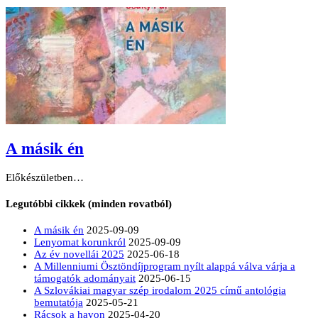
A másik én
Előkészületben…
Legutóbbi cikkek (minden rovatból)
A másik én
2025-09-09
Lenyomat korunkról
2025-09-09
Az év novellái 2025
2025-06-18
A Millenniumi Ösztöndíjprogram nyílt alappá válva várja a
támogatók adományait
2025-06-15
A Szlovákiai magyar szép irodalom 2025 című antológia
bemutatója
2025-05-21
Rácsok a havon
2025-04-20