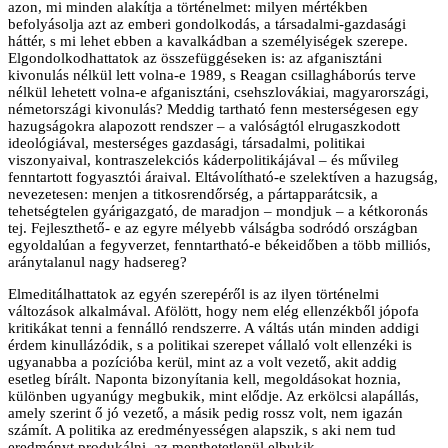
azon, mi minden alakítja a történelmet: milyen mértékben
befolyásolja azt az emberi gondolkodás, a társadalmi-gazdasági
háttér, s mi lehet ebben a kavalkádban a személyiségek szerepe.
Elgondolkodhattatok az összefüggéseken is: az afganisztáni
kivonulás nélkül lett volna-e 1989, s Reagan csillagháborús terve
nélkül lehetett volna-e afganisztáni, csehszlovákiai, magyarországi,
németországi kivonulás? Meddig tartható fenn mesterségesen egy
hazugságokra alapozott rendszer – a valóságtól elrugaszkodott
ideológiával, mesterséges gazdasági, társadalmi, politikai
viszonyaival, kontraszelekciós káderpolitikájával – és művileg
fenntartott fogyasztói áraival. Eltávolítható-e szelektíven a hazugság,
nevezetesen: menjen a titkosrendőrség, a pártapparátcsik, a
tehetségtelen gyárigazgató, de maradjon – mondjuk – a kétkoronás
tej. Fejleszthető- e az egyre mélyebb válságba sodródó országban
egyoldalúan a fegyverzet, fenntartható-e békeidőben a több milliós,
aránytalanul nagy hadsereg?
Elmeditálhattatok az egyén szerepéről is az ilyen történelmi
változások alkalmával. Afölött, hogy nem elég ellenzékből jópofa
kritikákat tenni a fennálló rendszerre. A váltás után minden addigi
érdem kinullázódik, s a politikai szerepet vállaló volt ellenzéki is
ugyanabba a pozícióba kerül, mint az a volt vezető, akit addig
esetleg bírált. Naponta bizonyítania kell, megoldásokat hoznia,
különben ugyanúgy megbukik, mint elődje. Az erkölcsi alapállás,
amely szerint ő jó vezető, a másik pedig rossz volt, nem igazán
számít. A politika az eredményességen alapszik, s aki nem tud
eredményt produkálni, az menthetetlenül elbukik.