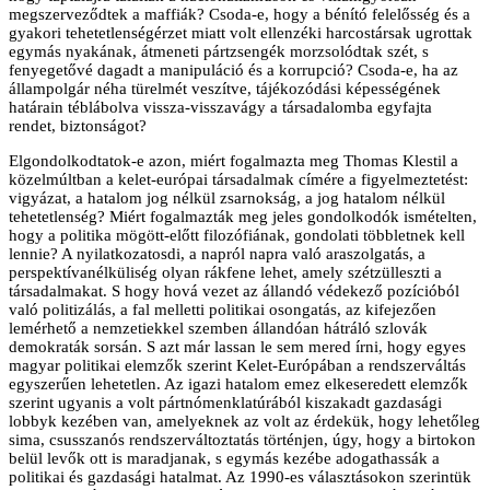
megszerveződtek a maffiák? Csoda-e, hogy a bénító felelősség és a
gyakori tehetetlenségérzet miatt volt ellenzéki harcostársak ugrottak
egymás nyakának, átmeneti pártzsengék morzsolódtak szét, s
fenyegetővé dagadt a manipuláció és a korrupció? Csoda-e, ha az
állampolgár néha türelmét veszítve, tájékozódási képességének
határain téblábolva vissza-visszavágy a társadalomba egyfajta
rendet, biztonságot?
Elgondolkodtatok-e azon, miért fogalmazta meg Thomas Klestil a
közelmúltban a kelet-európai társadalmak címére a figyelmeztetést:
vigyázat, a hatalom jog nélkül zsarnokság, a jog hatalom nélkül
tehetetlenség? Miért fogalmazták meg jeles gondolkodók ismételten,
hogy a politika mögött-előtt filozófiának, gondolati többletnek kell
lennie? A nyilatkozatosdi, a napról napra való araszolgatás, a
perspektívanélküliség olyan rákfene lehet, amely szétzülleszti a
társadalmakat. S hogy hová vezet az állandó védekező pozícióból
való politizálás, a fal melletti politikai osongatás, az kifejezően
lemérhető a nemzetiekkel szemben állandóan hátráló szlovák
demokraták sorsán. S azt már lassan le sem mered írni, hogy egyes
magyar politikai elemzők szerint Kelet-Európában a rendszerváltás
egyszerűen lehetetlen. Az igazi hatalom emez elkeseredett elemzők
szerint ugyanis a volt pártnómenklatúrából kiszakadt gazdasági
lobbyk kezében van, amelyeknek az volt az érdekük, hogy lehetőleg
sima, csusszanós rendszerváltoztatás történjen, úgy, hogy a birtokon
belül levők ott is maradjanak, s egymás kezébe adogathassák a
politikai és gazdasági hatalmat. Az 1990-es választásokon szerintük