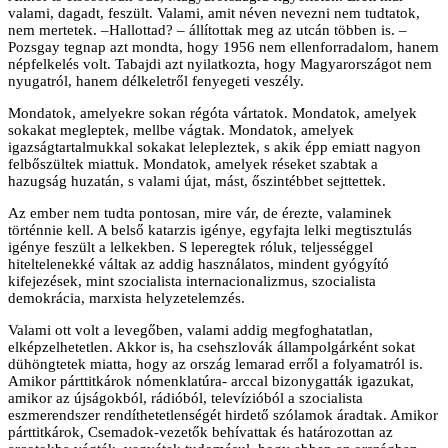
valami, dagadt, feszült. Valami, amit néven nevezni nem tudtatok,
nem mertetek. –Hallottad? – állítottak meg az utcán többen is. –
Pozsgay tegnap azt mondta, hogy 1956 nem ellenforradalom, hanem
népfelkelés volt. Tabajdi azt nyilatkozta, hogy Magyarországot nem
nyugatról, hanem délkeletről fenyegeti veszély.
Mondatok, amelyekre sokan régóta vártatok. Mondatok, amelyek
sokakat megleptek, mellbe vágtak. Mondatok, amelyek
igazságtartalmukkal sokakat lelepleztek, s akik épp emiatt nagyon
felbőszültek miattuk. Mondatok, amelyek réseket szabtak a
hazugság huzatán, s valami újat, mást, őszintébbet sejttettek.
Az ember nem tudta pontosan, mire vár, de érezte, valaminek
történnie kell. A belső katarzis igénye, egyfajta lelki megtisztulás
igénye feszült a lelkekben. S leperegtek róluk, teljességgel
hiteltelenekké váltak az addig használatos, mindent gyógyító
kifejezések, mint szocialista internacionalizmus, szocialista
demokrácia, marxista helyzetelemzés.
Valami ott volt a levegőben, valami addig megfoghatatlan,
elképzelhetetlen. Akkor is, ha csehszlovák állampolgárként sokat
dühöngtetek miatta, hogy az ország lemarad erről a folyamatról is.
Amikor párttitkárok nómenklatúra- arccal bizonygatták igazukat,
amikor az újságokból, rádióból, televízióból a szocialista
eszmerendszer rendíthetetlenségét hirdető szólamok áradtak. Amikor
párttitkárok, Csemadok-vezetők behívattak és határozottan az