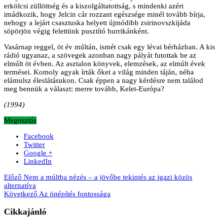
erkölcsi züllöttség és a kiszolgáltatottság, s mindenki azért
imádkozik, hogy Jelcin cár rozzant egészsége minél tovább bírja,
nehogy a lejárt csasztuska helyett újmódibb zsirinovszkijáda
söpörjön végig felettünk pusztító hurrikánként.
Vasárnap reggel, öt év múltán, ismét csak egy lévai bérházban. A kis
rádió ugyanaz, a szövegek azonban nagy pályát futottak be az
elmúlt öt évben. Az asztalon könyvek, elemzések, az elmúlt évek
termései. Komoly agyak írták őket a világ minden táján, néha
elámulsz éleslátásukon. Csak éppen a nagy kérdésre nem találod
meg bennük a választ: merre tovább, Kelet-Európa?
(1994)
Megosztás
Facebook
Twitter
Google +
LinkedIn
Előző
Nem a múltba nézés – a jövőbe tekintés az igazi közös
alternatíva
Következő
Az önépítés fontossága
Cikkajánló