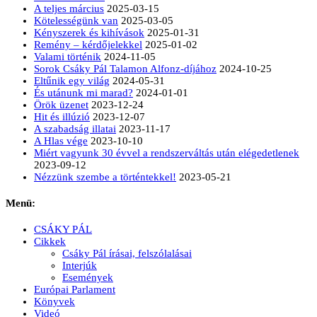
A teljes március
2025-03-15
Kötelességünk van
2025-03-05
Kényszerek és kihívások
2025-01-31
Remény – kérdőjelekkel
2025-01-02
Valami történik
2024-11-05
Sorok Csáky Pál Talamon Alfonz-díjához
2024-10-25
Eltűnik egy világ
2024-05-31
És utánunk mi marad?
2024-01-01
Örök üzenet
2023-12-24
Hit és illúzió
2023-12-07
A szabadság illatai
2023-11-17
A Hlas vége
2023-10-10
Miért vagyunk 30 évvel a rendszerváltás után elégedetlenek
2023-09-12
Nézzünk szembe a történtekkel!
2023-05-21
Menü:
CSÁKY PÁL
Cikkek
Csáky Pál írásai, felszólalásai
Interjúk
Események
Európai Parlament
Könyvek
Videó