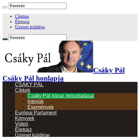
Címlap
Életrajz
Üzenet küldése
Csáky Pál
Csáky Pál honlapja
CSÁKY PÁL
Cikkek
Csáky Pál írásai, felszólalásai
Interjúk
Események
Európai Parlament
Könyvek
Videó
Életrajz
Üzenet küldése