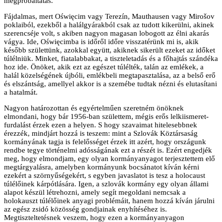
megpróbáltatás.
Fájdalmas, mert Oświęcim vagy Terezín, Mauthausen vagy Mirošov
poklaiból, ezekből a halálgyárakból csak az tudott kikerülni, akinek
szerencséje volt, s akiben nagyon magasan lobogott az élni akarás
vágya. Ide, Oświęcimba is időről időre visszatérünk mi is, akik
később születtünk, azokkal együtt, akiknek sikerült ezeket az időket
túlélniük. Minket, fiatalabbakat, a tiszteletadás és a főhajtás szándéka
hoz ide. Önöket, akik ezt az egészet túlélték, talán az emlékek, a
halál közelségének újbóli, emlékbeli megtapasztalása, az a belső erő
és elszántság, amellyel akkor is a szemébe tudtak nézni és elutasítani
a hatalmát.
Nagyon határozottan és egyértelműen szeretném önöknek
elmondani, hogy bár 1956-ban születtem, mégis erős lelkiismeret-
furdalást érzek ezen a helyen. S hogy szavaimat hitelesebbnek
érezzék, mindjárt hozzá is teszem: mint a Szlovák Köztársaság
kormányának tagja is felelősséget érzek itt azért, hogy országunk
rendbe tegye történelmi adósságának ezt a részét is. Ezért engedjék
meg, hogy elmondjam, egy olyan kormányanyagot terjesztettem elő
megtárgyalásra, amelyben kormányunk bocsánatot kíván kérni
ezekért a szörnyűségekért, s egyben javaslatot is tesz a holocaust
túlélőinek kárpótlására. Igen, a szlovák kormány egy olyan állami
alapot készül létrehozni, amely segít megoldani nemcsak a
holokauszt túlélőinek anyagi problémáit, hanem hozzá kíván járulni
az egész zsidó közösség gondjainak enyhítéséhez is.
Megtiszteltetésnek veszem, hogy ezen a kormányanyagon