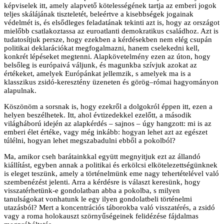
képviselek itt, amely alapvető kötelességének tartja az emberi jogok
teljes skálájának tiszteletét, beleértve a kisebbségek jogainak
védelmét is, és elsődleges feladatának tekinti azt is, hogy az országot
mielőbb csatlakoztassa az euroatlanti demokratikus családhoz. Azt is
tudatosítjuk persze, hogy ezekben a kérdésekben nem elég csupán
politikai deklarációkat megfogalmazni, hanem cselekedni kell,
konkrét lépéseket megtenni. Alapkövetelmény ezen az úton, hogy
belsőleg is európaivá váljunk, és magunkba szívjuk azokat az
értékeket, amelyek Európánkat jellemzik, s amelyek ma is a
klasszikus zsidó-keresztény üzeneten és görög–római hagyományon
alapulnak.
Köszönöm a sorsnak is, hogy ezekről a dolgokról éppen itt, ezen a
helyen beszélhetek. Itt, ahol évtizedekkel ezelőtt, a második
világháború idején az alapkérdés – sajnos – úgy hangzott: mi is az
emberi élet értéke, vagy még inkább: hogyan lehet azt az egészet
túlélni, hogyan lehet megszabadulni ebből a pokolból?
Ma, amikor cseh barátainkkal együtt megnyitjuk ezt az állandó
kiállítást, egyben annak a politikai és erkölcsi elkötelezettségünknek
is eleget teszünk, amely a történelmünk eme nagy tehertételével való
szembenézést jelenti. Arra a kérdésre is választ keresünk, hogy
visszatérhetünk-e gondolatban abba a pokolba, s milyen
tanulságokat vonhatunk le egy ilyen gondolatbeli történelmi
utazásból? Mert a koncentrációs táborokba való visszatérés, a zsidó
vagy a roma holokauszt szörnyűségeinek felidézése fájdalmas