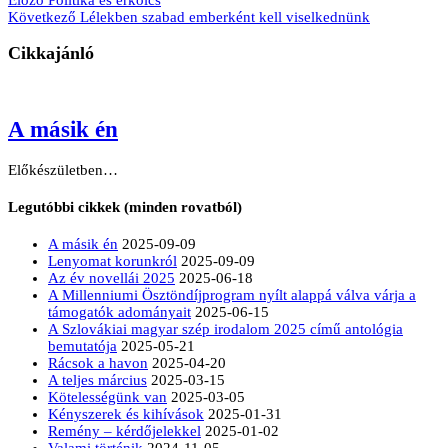
Következő
Lélekben szabad emberként kell viselkednünk
Cikkajánló
A másik én
Előkészületben…
Legutóbbi cikkek (minden rovatból)
A másik én
2025-09-09
Lenyomat korunkról
2025-09-09
Az év novellái 2025
2025-06-18
A Millenniumi Ösztöndíjprogram nyílt alappá válva várja a
támogatók adományait
2025-06-15
A Szlovákiai magyar szép irodalom 2025 című antológia
bemutatója
2025-05-21
Rácsok a havon
2025-04-20
A teljes március
2025-03-15
Kötelességünk van
2025-03-05
Kényszerek és kihívások
2025-01-31
Remény – kérdőjelekkel
2025-01-02