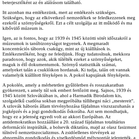
beterjesztőként az én aláírásom található.
Itt azonban ma emlékezünk, mert az emlékezés szükséges.
Szükséges, hogy az elkövetkező nemzedékek se feledkezzenek meg
ezekről a szörnyűségekről. Ezt a célt szolgálja az itt működő és ma
kibővülő múzeum is.
Igen, az is fontos, hogy az 1939 és 1945 közötti sötét időszakról a
múzeumok is tanúbizonyságot tegyenek. A megmaradt
koncentrációs táborok csakúgy, mint az új kiállítások is.
Emlékeztetőként, hogy ne feledjünk. Hogy tudatosítsuk, mekkora
paradoxon, hogy azok, akik túlélték ezeket a szörnyűségeket,
maguk is élő dokumentumok. Szörnyű statisztikák számai,
amelyeket talán a csuklóikon hordanak. Ki tudja, talán ott vannak
valamelyik kiállított fényképen is. A pokol kapujának fényképein.
A pokolén, amely a mérhetetlen gyűlöletben és rosszakaratban
gyökerezett, s amely túl sok embert fertőzött meg. Sajnos, 1939 és
1945 között Szlovákiában is, ahol a Harmadik Birodalom kis,
szolgalelkű csatlósa sokban megpróbálta túllihegni náci „mestereit”.
A szlovák háborús állam törvényhozása fájdalmas viszszazuhanás a
jogképzés és a jogi gondolkodás őskorába. Azt sem mondhatjuk,
hogy ez a jelenség egyedi volt az akkori Európában. Az
antidemokratikus hozzáállást a 20. század fájdalmas totalitárius
deformációi inspirálták, a bolsevik diktatúra, majd az olasz fasizmust
túlnövő nemzetiszocializmus. A zsidóellenes törvények az
abnormális gondolkodás és viselkedésmód mélypontját jelentették, a