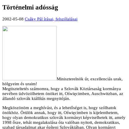
Történelmi adósság
2002-05-08
Csáky Pál írásai, felszólalásai
Miniszterelnök úr, excellenciás urak,
hölgyeim és uraim!
Megtiszteltetés számomra, hogy a Szlovák Köztársaság kormánya
nevében üdvözölhetem önöket itt, Oświęcimben, Auschwitzban, az
állandó szlovák kiállítás megnyitóján.
Megköszönöm a meghívást, és a lehetőséget is, hogy szólhatok
önökhöz. Örülök annak, hogy itt, Oświęcimben is kijelenthetem,
hogy olyan demokratikus szlovák kormányt képviselhetek itt, amely
1998 ősze, tehát megalakulása óta valóban nyitott, demokratikus,
szabad társadalmat akar építeni Szlovákiában. Olyan kormányt