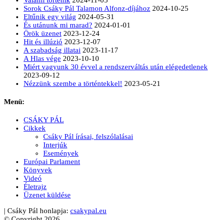
Valami történik
2024-11-05
Sorok Csáky Pál Talamon Alfonz-díjához
2024-10-25
Eltűnik egy világ
2024-05-31
És utánunk mi marad?
2024-01-01
Örök üzenet
2023-12-24
Hit és illúzió
2023-12-07
A szabadság illatai
2023-11-17
A Hlas vége
2023-10-10
Miért vagyunk 30 évvel a rendszerváltás után elégedetlenek
2023-09-12
Nézzünk szembe a történtekkel!
2023-05-21
Menü:
CSÁKY PÁL
Cikkek
Csáky Pál írásai, felszólalásai
Interjúk
Események
Európai Parlament
Könyvek
Videó
Életrajz
Üzenet küldése
| Csáky Pál honlapja:
csakypal.eu
© Copyright 2026