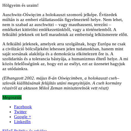
Hölgyeim és uraim!
Auschwitz-Oświęcim a holokauszt szomorú jelképe. Évtizedek
múltán is az emberi elállatiasodás figyelmeztető helye. Nem lehet,
nem is szabad az auschwitzi – vagy mauthauseni, terezíni –
emlékeket kitörölni emlékezetünkből, vagy a történelemből. A
felkiáltó jeleknek ott kell maradniuk az emberiség lelkiismerete előtt.
A felkiáltó jeleknek, amelyek arra szolgálnak, hogy Európa ne csak
a civilizáció bölcsőjeként lehessen jelen tudatunkban, hanem mint
saját sorsának alakítója és a demokrácia elkötelezett őre is. A
szolidaritás és a tolerancia bástyája, a humanizmus éltető helye. A mi
közös felelősségünk az, hogy ezt az esélyt, ezt az üzenetet hagyjuk
az utódainkra.
(Elhangzott 2002. május 8-án Oświęcimben, a holokauszt cseh–
szlovák kiállításának felújítás utáni megnyitóján. A cseh kormány
részéről az aktuson Miloš Zeman miniszterelnök vett részt)
Megosztás
Facebook
Twitter
Google +
LinkedIn
Előző
Politika és erkölcs