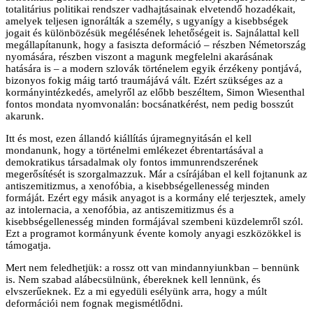
totalitárius politikai rendszer vadhajtásainak elvetendő hozadékait,
amelyek teljesen ignorálták a személy, s ugyanígy a kisebbségek
jogait és különbözésük megélésének lehetőségeit is. Sajnálattal kell
megállapítanunk, hogy a fasiszta deformáció – részben Németország
nyomására, részben viszont a magunk megfelelni akarásának
hatására is – a modern szlovák történelem egyik érzékeny pontjává,
bizonyos fokig máig tartó traumájává vált. Ezért szükséges az a
kormányintézkedés, amelyről az előbb beszéltem, Simon Wiesenthal
fontos mondata nyomvonalán: bocsánatkérést, nem pedig bosszút
akarunk.
Itt és most, ezen állandó kiállítás újramegnyitásán el kell
mondanunk, hogy a történelmi emlékezet ébrentartásával a
demokratikus társadalmak oly fontos immunrendszerének
megerősítését is szorgalmazzuk. Már a csírájában el kell fojtanunk az
antiszemitizmus, a xenofóbia, a kisebbségellenesség minden
formáját. Ezért egy másik anyagot is a kormány elé terjesztek, amely
az intolernacia, a xenofóbia, az antiszemitizmus és a
kisebbségellenesség minden formájával szembeni küzdelemről szól.
Ezt a programot kormányunk évente komoly anyagi eszközökkel is
támogatja.
Mert nem feledhetjük: a rossz ott van mindannyiunkban – bennünk
is. Nem szabad alábecsülnünk, ébereknek kell lennünk, és
elvszerűeknek. Ez a mi egyedüli esélyünk arra, hogy a múlt
deformációi nem fognak megismétlődni.