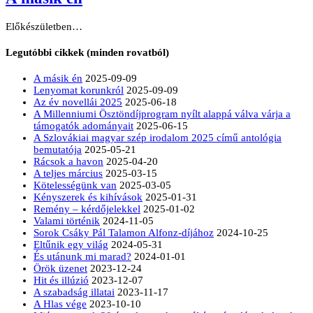
Előkészületben…
Legutóbbi cikkek (minden rovatból)
A másik én
2025-09-09
Lenyomat korunkról
2025-09-09
Az év novellái 2025
2025-06-18
A Millenniumi Ösztöndíjprogram nyílt alappá válva várja a
támogatók adományait
2025-06-15
A Szlovákiai magyar szép irodalom 2025 című antológia
bemutatója
2025-05-21
Rácsok a havon
2025-04-20
A teljes március
2025-03-15
Kötelességünk van
2025-03-05
Kényszerek és kihívások
2025-01-31
Remény – kérdőjelekkel
2025-01-02
Valami történik
2024-11-05
Sorok Csáky Pál Talamon Alfonz-díjához
2024-10-25
Eltűnik egy világ
2024-05-31
És utánunk mi marad?
2024-01-01
Örök üzenet
2023-12-24
Hit és illúzió
2023-12-07
A szabadság illatai
2023-11-17
A Hlas vége
2023-10-10