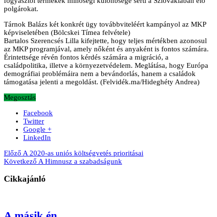
fogyasztói termékek minőségi különbsége sérti a Szlovákiában élő
polgárokat.
Tárnok Balázs két konkrét ügy továbbviteléért kampányol az MKP
képviseletében (Bölcskei Tímea felvétele)
Bartalos Szerencsés Lilla kifejtette, hogy teljes mértékben azonosul
az MKP programjával, amely nőként és anyaként is fontos számára.
Érintettsége révén fontos kérdés számára a migráció, a
családpolitika, illetve a környezetvédelem. Meglátása, hogy Európa
demográfiai problémáira nem a bevándorlás, hanem a családok
támogatása jelenti a megoldást. (Felvidék.ma/Hideghéty Andrea)
Megosztás
Facebook
Twitter
Google +
LinkedIn
Előző
A 2020-as uniós költségvetés prioritásai
Következő
A Himnusz a szabadságunk
Cikkajánló
A másik én