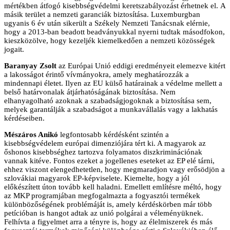
mértékben átfogó kisebbségvédelmi keretszabályozást érhetnek el. A
másik terület a nemzeti garanciák biztosítása. Luxemburgban
ugyanis 6 év után sikerült a Székely Nemzeti Tanácsnak elérnie,
hogy a 2013-ban beadott beadványukkal nyerni tudtak másodfokon,
kieszközölve, hogy kezeljék kiemelkedően a nemzeti közösségek
jogait.
Baranyay Zsolt
az Európai Unió eddigi eredményeit elemezve kitért
a lakosságot érintő vívmányokra, amely meghatározzák a
mindennapi életet. Ilyen az EU külső határainak a védelme mellett a
belső határvonalak átjárhatóságának biztosítása. Nem
elhanyagolható azoknak a szabadságjogoknak a biztosítása sem,
melyek garantálják a szabadságot a munkavállalás vagy a lakhatás
kérdéseiben.
Mészáros Anikó
legfontosabb kérdésként szintén a
kisebbségvédelem európai dimenziójára tért ki. A magyarok az
őshonos kisebbséghez tartozva folyamatos diszkriminációnak
vannak kitéve. Fontos ezeket a jogellenes eseteket az EP elé tárni,
ehhez viszont elengedhetetlen, hogy megmaradjon vagy erősödjön a
szlovákiai magyarok EP-képviselete. Kiemelte, hogy a jól
előkészített úton tovább kell haladni. Emellett említésre méltó, hogy
az MKP programjában megfogalmazta a fogyasztói termékek
különbözőségének problémáját is, amely kérdéskörben már több
petícióban is hangot adtak az unió polgárai a véleményüknek.
Felhívta a figyelmet arra a tényre is, hogy az élelmiszerek és más