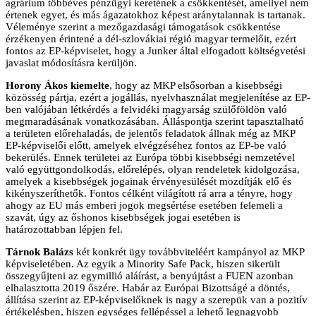
agrárium többéves pénzügyi keretének a csökkentését, amellyel nem
értenek egyet, és más ágazatokhoz képest aránytalannak is tartanak.
Véleménye szerint a mezőgazdasági támogatások csökkentése
érzékenyen érintené a dél-szlovákiai régió magyar termelőit, ezért
fontos az EP-képviselet, hogy a Junker által elfogadott költségvetési
javaslat módosításra kerüljön.
Horony Ákos kiemelte
, hogy az MKP elsősorban a kisebbségi
közösség pártja, ezért a jogállás, nyelvhasználat megjelenítése az EP-
ben valójában létkérdés a felvidéki magyarság szülőföldön való
megmaradásának vonatkozásában. Álláspontja szerint tapasztalható
a területen előrehaladás, de jelentős feladatok állnak még az MKP
EP-képviselői előtt, amelyek elvégzéséhez fontos az EP-be való
bekerülés. Ennek területei az Európa többi kisebbségi nemzetével
való együttgondolkodás, előrelépés, olyan rendeletek kidolgozása,
amelyek a kisebbségek jogainak érvényesülését mozdítják elő és
kikényszeríthetők. Fontos célként világított rá arra a tényre, hogy
ahogy az EU más emberi jogok megsértése esetében felemeli a
szavát, úgy az őshonos kisebbségek jogai esetében is
határozottabban lépjen fel.
Tárnok Balázs
két konkrét ügy továbbviteléért kampányol az MKP
képviseletében. Az egyik a Minority Safe Pack, hiszen sikerült
összegyűjteni az egymillió aláírást, a benyújtást a FUEN azonban
elhalasztotta 2019 őszére. Habár az Európai Bizottságé a döntés,
állítása szerint az EP-képviselőknek is nagy a szerepük van a pozitív
értékelésben, hiszen egységes fellépéssel a lehető legnagyobb