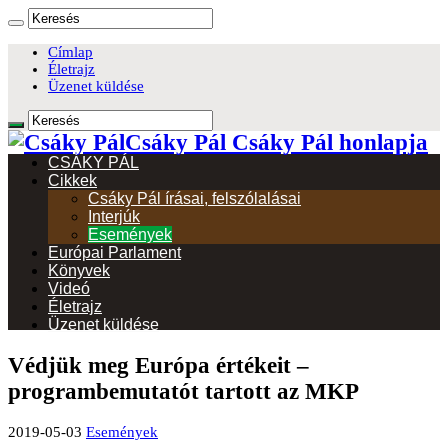
Címlap
Életrajz
Üzenet küldése
Csáky Pál Csáky Pál honlapja
CSÁKY PÁL
Cikkek
Csáky Pál írásai, felszólalásai
Interjúk
Események
Európai Parlament
Könyvek
Videó
Életrajz
Üzenet küldése
Védjük meg Európa értékeit –
programbemutatót tartott az MKP
2019-05-03
Események