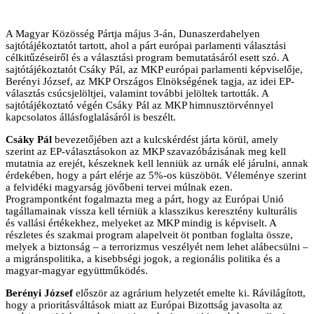
A Magyar Közösség Pártja május 3-án, Dunaszerdahelyen
sajtótájékoztatót tartott, ahol a párt európai parlamenti választási
célkitűzéseiről és a választási program bemutatásáról esett szó. A
sajtótájékoztatót Csáky Pál, az MKP európai parlamenti képviselője,
Berényi József, az MKP Országos Elnökségének tagja, az idei EP-
választás csúcsjelöltjei, valamint további jelöltek tartották. A
sajtótájékoztató végén Csáky Pál az MKP himnusztörvénnyel
kapcsolatos állásfoglalásáról is beszélt.
Csáky Pál
bevezetőjében azt a kulcskérdést járta körül, amely
szerint az EP-választásokon az MKP szavazóbázisának meg kell
mutatnia az erejét, készeknek kell lenniük az urnák elé járulni, annak
érdekében, hogy a párt elérje az 5%-os küszöböt. Véleménye szerint
a felvidéki magyarság jövőbeni tervei múlnak ezen.
Programpontként fogalmazta meg a párt, hogy az Európai Unió
tagállamainak vissza kell térniük a klasszikus keresztény kulturális
és vallási értékekhez, melyeket az MKP mindig is képviselt. A
részletes és szakmai program alapelveit öt pontban foglalta össze,
melyek a biztonság – a terrorizmus veszélyét nem lehet alábecsülni –
a migránspolitika, a kisebbségi jogok, a regionális politika és a
magyar-magyar együttműködés.
Berényi József
először az agrárium helyzetét emelte ki. Rávilágított,
hogy a prioritásváltások miatt az Európai Bizottság javasolta az