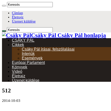
Címlap
Életrajz
Üzenet küldése
Csáky Pál Csáky Pál honlapja
CSÁKY PÁL
Cikkek
Csáky Pál írásai, felszólalásai
Interjúk
Események
Európai Parlament
Könyvek
Videó
Életrajz
Üzenet küldése
512
2014-10-03