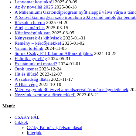
Lenyomat korunkról
2025-09-09
Az év novellái 2025
2025-06-18
A Millenniumi Ösztöndíjprogram nyílt alappá válva várja a tá
A Szlovákiai magyar szép irodalom 2025 című antológia bemut
Rácsok a havon
2025-04-20
A teljes március
2025-03-15
Kötelességünk van
2025-03-05
Kényszerek és kihívások
2025-01-31
Remény – kérdőjelekkel
2025-01-02
Valami történik
2024-11-05
Sorok Csáky Pál Talamon Alfonz-díjához
2024-10-25
Eltűnik egy világ
2024-05-31
És utánunk mi marad?
2024-01-01
Örök üzenet
2023-12-24
Hit és illúzió
2023-12-07
A szabadság illatai
2023-11-17
A Hlas vége
2023-10-10
Miért vagyunk 30 évvel a rendszerváltás után elégedetlenek
20
Nézzünk szembe a történtekkel!
2023-05-21
Menü:
CSÁKY PÁL
Cikkek
Csáky Pál írásai, felszólalásai
Interjúk