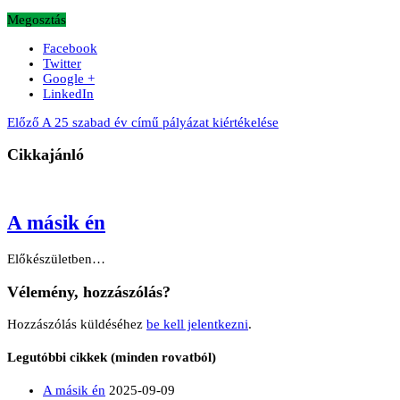
Megosztás
Facebook
Twitter
Google +
LinkedIn
Előző
A 25 szabad év című pályázat kiértékelése
Cikkajánló
A másik én
Előkészületben…
Vélemény, hozzászólás?
Hozzászólás küldéséhez
be kell jelentkezni
.
Legutóbbi cikkek (minden rovatból)
A másik én
2025-09-09