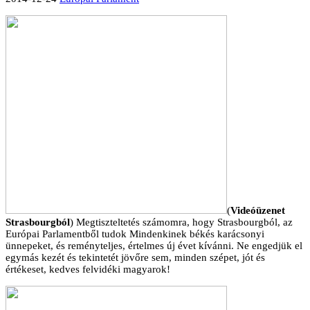
(
Videóüzenet
Strasbourgból
) Megtiszteltetés számomra, hogy Strasbourgból, az
Európai Parlamentből tudok Mindenkinek békés karácsonyi
ünnepeket, és reményteljes, értelmes új évet kívánni. Ne engedjük el
egymás kezét és tekintetét jövőre sem, minden szépet, jót és
értékeset, kedves felvidéki magyarok!