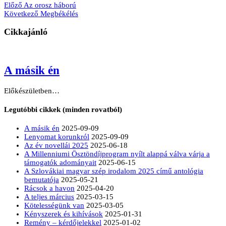
Előző
Az orosz háború
Következő
Megbékélés
Cikkajánló
A másik én
Előkészületben…
Legutóbbi cikkek (minden rovatból)
A másik én
2025-09-09
Lenyomat korunkról
2025-09-09
Az év novellái 2025
2025-06-18
A Millenniumi Ösztöndíjprogram nyílt alappá válva várja a
támogatók adományait
2025-06-15
A Szlovákiai magyar szép irodalom 2025 című antológia
bemutatója
2025-05-21
Rácsok a havon
2025-04-20
A teljes március
2025-03-15
Kötelességünk van
2025-03-05
Kényszerek és kihívások
2025-01-31
Remény – kérdőjelekkel
2025-01-02