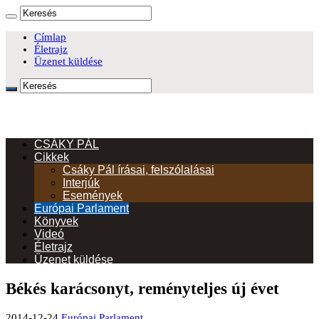
Címlap
Életrajz
Üzenet küldése
CSÁKY PÁL
Cikkek
Csáky Pál írásai, felszólalásai
Interjúk
Események
Európai Parlament
Könyvek
Videó
Életrajz
Üzenet küldése
Békés karácsonyt, reményteljes új évet
2014-12-24
Európai Parlament