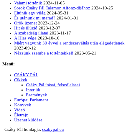
Valami történik
2024-11-05
Sorok Csáky Pál Talamon Alfonz-díjához
2024-10-25
Eltűnik egy világ
2024-05-31
És utánunk mi marad?
2024-01-01
Örök üzenet
2023-12-24
Hit és illúzió
2023-12-07
A szabadság illatai
2023-11-17
A Hlas vége
2023-10-10
Miért vagyunk 30 évvel a rendszerváltás után elégedetlenek
2023-09-12
Nézzünk szembe a történtekkel!
2023-05-21
Menü:
CSÁKY PÁL
Cikkek
Csáky Pál írásai, felszólalásai
Interjúk
Események
Európai Parlament
Könyvek
Videó
Életrajz
Üzenet küldése
| Csáky Pál honlapja:
csakypal.eu