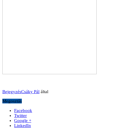
Bejegyzés
Csáky Pál
által
Megosztás
Facebook
Twitter
Google +
LinkedIn