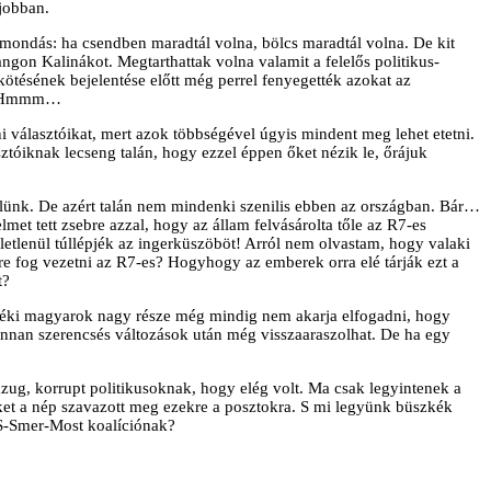
jobban.
ondás: ha csendben maradtál volna, bölcs maradtál volna. De kit
angon Kalinákot. Megtarthattak volna valamit a felelős politikus-
ötésének bejelentése előtt még perrel fenyegették azokat az
st. Hmmm…
 választóikat, mert azok többségével úgyis mindent meg lehet etetni.
ztóiknak lecseng talán, hogy ezzel éppen őket nézik le, őrájuk
lünk. De azért talán nem mindenki szenilis ebben az országban. Bár…
et tett zsebre azzal, hogy az állam felvásárolta tőle az R7-es
letlenül túllépjék az ingerküszöböt! Arról nem olvastam, hogy valaki
e fog vezetni az R7-es? Hogyhogy az emberek orra elé tárják ezt a
t?
vidéki magyarok nagy része még mindig nem akarja elfogadni, hogy
 onnan szerencsés változások után még visszaaraszolhat. De ha egy
ug, korrupt politikusoknak, hogy elég volt. Ma csak legyintenek a
 a nép szavazott meg ezekre a posztokra. S mi legyünk büszkék
NS-Smer-Most koalíciónak?