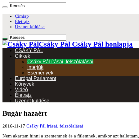
Címlap
Életrajz
Üzenet küldése
Csáky Pál Csáky Pál honlapja
CSÁKY PÁL
Cikkek
Csáky Pál írásai, felszólalásai
Interjúk
Események
Európai Parlament
Könyvek
Videó
Életrajz
Üzenet küldése
Bugár hazaért
2016-11-17
Csáky Pál írásai, felszólalásai
Nem akartam hinni a szememnek és a fülemnek, amikor azt hallottam, 