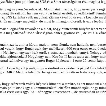
székhez jutó politikus az SNS és a Smer társaságában érzi magát a leg
ényleg nagyon összehozták. Mondhatnám azt is, hogy érvényes a régi m
osság látszatából, ha nem védi (pár héttel ezelőtt, egyedüliként!) fennh
s az SNS karjaiba vetik magukat. Zitnanskával 36 órával a koalíció megk
nek. És nemhogy megtették, de most fennhangon dicsérik is ezt a lépé
ak a leginkább zavaró: az a tudat, hogy büntetlenül hülyére lehet venni
m a meghatározó! Jobb társaságban ehhez gyomor kell, de itt? S a válas
nánk azt is, amit a három majom: nem látunk, nem hallunk, nem beszé
ul veszik, hogy Bugár csak úgy mellékesen 600 ezer eurós extrajövedelm
t. Néhányan egyszer írtak erről, s utána azt mondták: ennyi. Nehogy vé
földtulajdonosokat? Hogyhogy nem Kovács II János tudta azt, hogy merr
gyarral számolva egy magyarért Bugár képletesen 1 euró 20 centet kapot
tól. Az pedig azt jelenti, hogy a simliseknek szabad a pálya! És a fel
edig az MKP. Mert ne feledjük: ha egy nemzet morálisan lealacsonyodik,
ogy százezrek voltak képesek kimenni a terekre, és azt mondani a haz
 politikusok így a kommunistáktól eltérően mondhatják, hogy minket
aléka cselekszik így? És – bár egyre kevesebben -, de szurkolnak az S