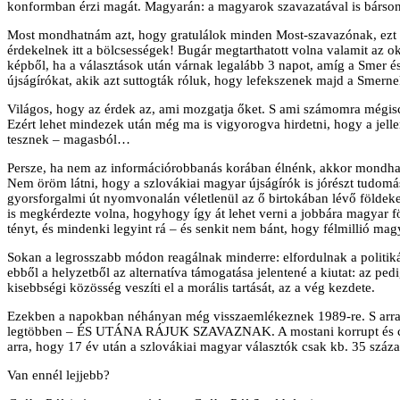
konformban érzi magát. Magyarán: a magyarok szavazatával is bársony
Most mondhatnám azt, hogy gratulálok minden Most-szavazónak, ezt t
érdekelnek itt a bölcsességek! Bugár megtarthatott volna valamit az ok
képből, ha a választások után várnak legalább 3 napot, amíg a Smer é
újságírókat, akik azt suttogták róluk, hogy lefekszenek majd a Smer
Világos, hogy az érdek az, ami mozgatja őket. S ami számomra mégiscs
Ezért lehet mindezek után még ma is vigyorogva hirdetni, hogy a jelle
tesznek – magasból…
Persze, ha nem az információrobbanás korában élnénk, akkor mondhat
Nem öröm látni, hogy a szlovákiai magyar újságírók is jórészt tudomás
gyorsforgalmi út nyomvonalán véletlenül az ő birtokában lévő földeke
is megkérdezte volna, hogyhogy így át lehet verni a jobbára magyar 
tényt, és mindenki legyint rá – és senkit nem bánt, hogy félmillió ma
Sokan a legrosszabb módon reagálnak minderre: elfordulnak a politiká
ebből a helyzetből az alternatíva támogatása jelentené a kiutat: az p
kisebbségi közösség veszíti el a morális tartását, az a vég kezdete.
Ezekben a napokban néhányan még visszaemlékeznek 1989-re. S arra, h
legtöbben – ÉS UTÁNA RÁJUK SZAVAZNAK. A mostani korrupt és csaló
arra, hogy 17 év után a szlovákiai magyar választók csak kb. 35 száz
Van ennél lejjebb?