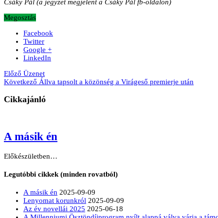
Csáky Pál (a jegyzet megjelent a Csáky Pál fb-oldalon)
Megosztás
Facebook
Twitter
Google +
LinkedIn
Előző
Üzenet
Következő
Állva tapsolt a közönség a Virágeső premierje után
Cikkajánló
A másik én
Előkészületben…
Legutóbbi cikkek (minden rovatból)
A másik én
2025-09-09
Lenyomat korunkról
2025-09-09
Az év novellái 2025
2025-06-18
A Millenniumi Ösztöndíjprogram nyílt alappá válva várja a tá