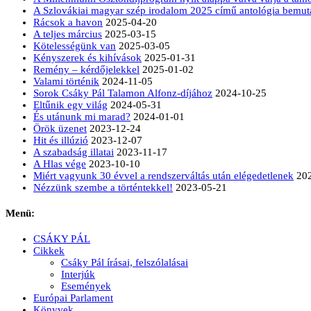
A Szlovákiai magyar szép irodalom 2025 című antológia bemut
Rácsok a havon
2025-04-20
A teljes március
2025-03-15
Kötelességünk van
2025-03-05
Kényszerek és kihívások
2025-01-31
Remény – kérdőjelekkel
2025-01-02
Valami történik
2024-11-05
Sorok Csáky Pál Talamon Alfonz-díjához
2024-10-25
Eltűnik egy világ
2024-05-31
És utánunk mi marad?
2024-01-01
Örök üzenet
2023-12-24
Hit és illúzió
2023-12-07
A szabadság illatai
2023-11-17
A Hlas vége
2023-10-10
Miért vagyunk 30 évvel a rendszerváltás után elégedetlenek
20
Nézzünk szembe a történtekkel!
2023-05-21
Menü:
CSÁKY PÁL
Cikkek
Csáky Pál írásai, felszólalásai
Interjúk
Események
Európai Parlament
Könyvek