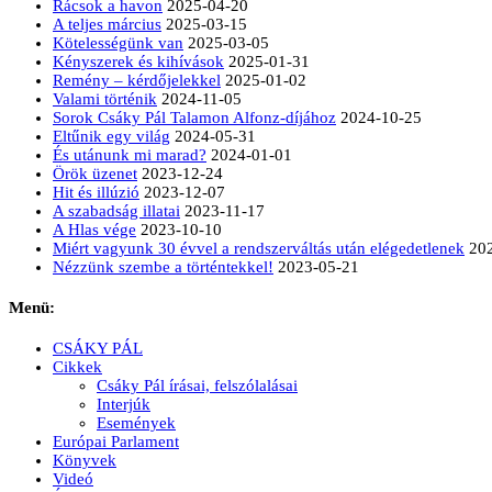
Rácsok a havon
2025-04-20
A teljes március
2025-03-15
Kötelességünk van
2025-03-05
Kényszerek és kihívások
2025-01-31
Remény – kérdőjelekkel
2025-01-02
Valami történik
2024-11-05
Sorok Csáky Pál Talamon Alfonz-díjához
2024-10-25
Eltűnik egy világ
2024-05-31
És utánunk mi marad?
2024-01-01
Örök üzenet
2023-12-24
Hit és illúzió
2023-12-07
A szabadság illatai
2023-11-17
A Hlas vége
2023-10-10
Miért vagyunk 30 évvel a rendszerváltás után elégedetlenek
20
Nézzünk szembe a történtekkel!
2023-05-21
Menü:
CSÁKY PÁL
Cikkek
Csáky Pál írásai, felszólalásai
Interjúk
Események
Európai Parlament
Könyvek
Videó