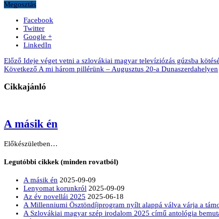
Megosztás
Facebook
Twitter
Google +
LinkedIn
Előző
Ideje véget vetni a szlovákiai magyar televíziózás gúzsba kötés
Következő
A mi három pillérünk – Augusztus 20-a Dunaszerdahelyen
Cikkajánló
A másik én
Előkészületben…
Legutóbbi cikkek (minden rovatból)
A másik én
2025-09-09
Lenyomat korunkról
2025-09-09
Az év novellái 2025
2025-06-18
A Millenniumi Ösztöndíjprogram nyílt alappá válva várja a tá
A Szlovákiai magyar szép irodalom 2025 című antológia bemut