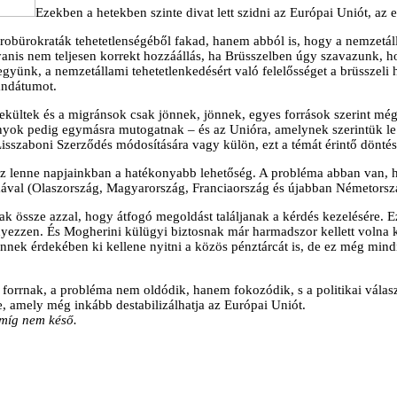
Ezekben a hetekben szinte divat lett szidni az Európai Uniót, az 
eurobürokraták tehetetlenségéből fakad, hanem abból is, hogy a nemzet
gyanis nem teljesen korrekt hozzáállás, ha Brüsszelben úgy szavazunk, 
yünk, a nemzetállami tehetetlenkedésért való felelősséget a brüsszeli
andátumot.
ültek és a migránsok csak jönnek, jönnek, egyes források szerint még má
yok pedig egymásra mutogatnak – és az Unióra, amelynek szerintük le k
sszaboni Szerződés módosítására vagy külön, ezt a témát érintő döntés
ez lenne napjainkban a hatékonyabb lehetőség. A probléma abban van, ho
ával (Olaszország, Magyarország, Franciaország és újabban Németország
nak össze azzal, hogy átfogó megoldást találjanak a kérdés kezelésére. 
nyezzen. És Mogherini külügyi biztosnak már harmadszor kellett volna k
 ennek érdekében ki kellene nyitni a közös pénztárcát is, de ez még min
forrnak, a probléma nem oldódik, hanem fokozódik, s a politikai válasz
e, amely még inkább destabilizálhatja az Európai Uniót.
amíg nem késő.