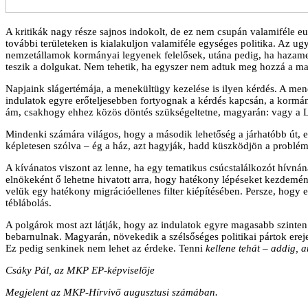
A kritikák nagy része sajnos indokolt, de ez nem csupán valamiféle 
további területeken is kialakuljon valamiféle egységes politika. Az u
nemzetállamok kormányai legyenek felelősek, utána pedig, ha hazameg
teszik a dolgukat. Nem tehetik, ha egyszer nem adtuk meg hozzá a m
Napjaink slágertémája, a menekültügy kezelése is ilyen kérdés. A menek
indulatok egyre erőteljesebben fortyognak a kérdés kapcsán, a kormán
ám, csakhogy ehhez közös döntés szükségeltetne, magyarán: vagy a Li
Mindenki számára világos, hogy a második lehetőség a járhatóbb út, 
képletesen szólva – ég a ház, azt hagyják, hadd küszködjön a problém
A kívánatos viszont az lenne, ha egy tematikus csúcstalálkozót hívná
elnökeként ő lehetne hivatott arra, hogy hatékony lépéseket kezdemé
velük egy hatékony migrációellenes filter kiépítésében. Persze, hogy
téblábolás.
A polgárok most azt látják, hogy az indulatok egyre magasabb szinten 
bebarnulnak. Magyarán, növekedik a szélsőséges politikai pártok erej
Ez pedig senkinek nem lehet az érdeke. Tenni
kellene tehát – addig, 
Csáky Pál, az MKP EP-képviselője
Megjelent az MKP-Hírvivő augusztusi számában.