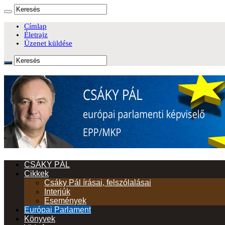
Címlap
Életrajz
Üzenet küldése
CSÁKY PÁL
Cikkek
Csáky Pál írásai, felszólalásai
Interjúk
Események
Európai Parlament
Könyvek