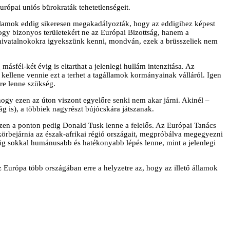
európai uniós bürokraták tehetetlenségeit.
államok eddig sikeresen megakadályozták, hogy az eddigihez képest
hogy bizonyos területekért ne az Európai Bizottság, hanem a
 hivatalnokokra igyekszünk kenni, mondván, ezek a brüsszeliek nem
sfél-két évig is eltarthat a jelenlegi hullám intenzitása. Az
ellene vennie ezt a terhet a tagállamok kormányainak válláról. Igen
re lenne szükség.
gy ezen az úton viszont egyelőre senki nem akar járni. Akinél –
 is), a többiek nagyrészt bújócskára játszanak.
Ezen a ponton pedig Donald Tusk lenne a felelős. Az Európai Tanács
örbejárnia az észak-afrikai régió országait, megpróbálva megegyezni
dig sokkal humánusabb és hatékonyabb lépés lenne, mint a jelenlegi
 Európa több országában erre a helyzetre az, hogy az illető államok