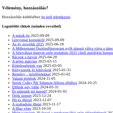
Vélemény, hozzászólás?
Hozzászólás küldéséhez
be kell jelentkezni
.
Legutóbbi cikkek (minden rovatból)
A másik én
2025-09-09
Lenyomat korunkról
2025-09-09
Az év novellái 2025
2025-06-18
A Millenniumi Ösztöndíjprogram nyílt alappá válva várja a tá
A Szlovákiai magyar szép irodalom 2025 című antológia bemut
Rácsok a havon
2025-04-20
A teljes március
2025-03-15
Kötelességünk van
2025-03-05
Kényszerek és kihívások
2025-01-31
Remény – kérdőjelekkel
2025-01-02
Valami történik
2024-11-05
Sorok Csáky Pál Talamon Alfonz-díjához
2024-10-25
Eltűnik egy világ
2024-05-31
És utánunk mi marad?
2024-01-01
Örök üzenet
2023-12-24
Hit és illúzió
2023-12-07
A szabadság illatai
2023-11-17
A Hlas vége
2023-10-10
Miért vagyunk 30 évvel a rendszerváltás után elégedetlenek
20