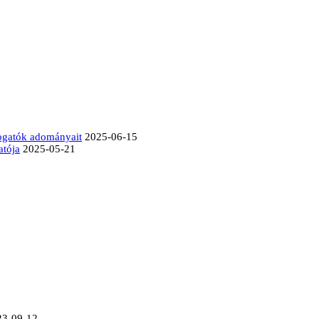
mogatók adományait
2025-06-15
atója
2025-05-21
23-09-12