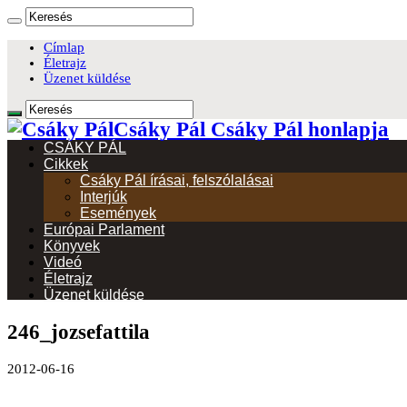
Címlap
Életrajz
Üzenet küldése
Csáky Pál Csáky Pál honlapja
CSÁKY PÁL
Cikkek
Csáky Pál írásai, felszólalásai
Interjúk
Események
Európai Parlament
Könyvek
Videó
Életrajz
Üzenet küldése
246_jozsefattila
2012-06-16