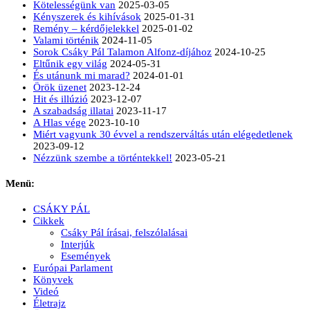
Kötelességünk van
2025-03-05
Kényszerek és kihívások
2025-01-31
Remény – kérdőjelekkel
2025-01-02
Valami történik
2024-11-05
Sorok Csáky Pál Talamon Alfonz-díjához
2024-10-25
Eltűnik egy világ
2024-05-31
És utánunk mi marad?
2024-01-01
Örök üzenet
2023-12-24
Hit és illúzió
2023-12-07
A szabadság illatai
2023-11-17
A Hlas vége
2023-10-10
Miért vagyunk 30 évvel a rendszerváltás után elégedetlenek
2023-09-12
Nézzünk szembe a történtekkel!
2023-05-21
Menü:
CSÁKY PÁL
Cikkek
Csáky Pál írásai, felszólalásai
Interjúk
Események
Európai Parlament
Könyvek
Videó
Életrajz