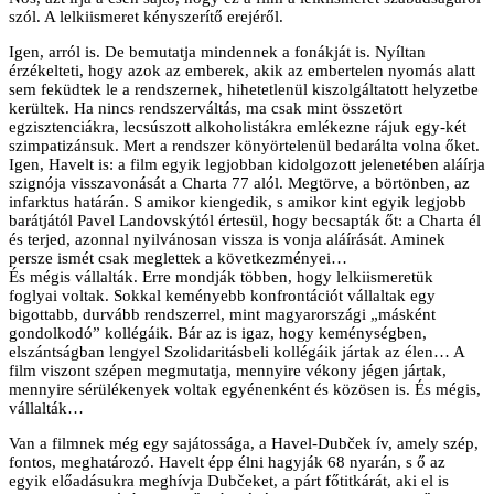
szól. A lelkiismeret kényszerítő erejéről.
Igen, arról is. De bemutatja mindennek a fonákját is. Nyíltan
érzékelteti, hogy azok az emberek, akik az embertelen nyomás alatt
sem feküdtek le a rendszernek, hihetetlenül kiszolgáltatott helyzetbe
kerültek. Ha nincs rendszerváltás, ma csak mint összetört
egzisztenciákra, lecsúszott alkoholistákra emlékezne rájuk egy-két
szimpatizánsuk. Mert a rendszer könyörtelenül bedarálta volna őket.
Igen, Havelt is: a film egyik legjobban kidolgozott jelenetében aláírja
szignója visszavonását a Charta 77 alól. Megtörve, a börtönben, az
infarktus határán. S amikor kiengedik, s amikor kint egyik legjobb
barátjától Pavel Landovskýtól értesül, hogy becsapták őt: a Charta él
és terjed, azonnal nyilvánosan vissza is vonja aláírását. Aminek
persze ismét csak meglettek a következményei…
És mégis vállalták. Erre mondják többen, hogy lelkiismeretük
foglyai voltak. Sokkal keményebb konfrontációt vállaltak egy
bigottabb, durvább rendszerrel, mint magyarországi „másként
gondolkodó” kollégáik. Bár az is igaz, hogy keménységben,
elszántságban lengyel Szolidaritásbeli kollégáik jártak az élen… A
film viszont szépen megmutatja, mennyire vékony jégen jártak,
mennyire sérülékenyek voltak egyénenként és közösen is. És mégis,
vállalták…
Van a filmnek még egy sajátossága, a Havel-Dubček ív, amely szép,
fontos, meghatározó. Havelt épp élni hagyják 68 nyarán, s ő az
egyik előadásukra meghívja Dubčeket, a párt főtitkárát, aki el is