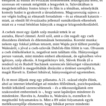
élenjárók az elmúlt fél évszázad történéseinek feldolgozása terén, és
szorosan ott vannak mögöttük a lengyelek is. Szlovákiában is
megjelent néhány fontos könyv és film is a témában, némelyikük
komoly hatást is gyakorolt a társadalomra. Magyarország sajnos a
sor végén kullog az elmaradt forradalom – és az elmaradt katarzis –
miatt, az elmúlt fél évszázadra jellemző sumákolások-elkenések
miatt ez a vonal bénítóan hiányzik a magyar közgondolkodásból.
A csehek most egy újabb szép munkát tettek le az
asztalra,
Havel
címmel. Arról szól, amit a cím sugall: egy cseh
disszidens életének és dilemmáinak bemutatása. Korrekt munka:
nekem egy fokkal jobban tetszett, mint Wajda picit túlfent portréja
Walesáról, s jóval a cseh-szlovák Dubček-film fölött is van. Olvasom
a cseh értékeléseket is, negatívat nem találtam róla. Hiányosságai
persze vannak, mint minden emberi alkotásnak, de egészében véve
igényes, szép alkotás. A forgatókönyv írói, Slávek Horák (ő a
rendező is) és Rudolf Suchánek szerencsés látószöget választottak:
kicsit belülről is megpróbálták ábrázolni a történet szereplőit is,
magát Havelt is. Emberi hibáival, hiányosságaival egyetemben.
És itt most álljunk meg egy pillanatra. A 21. század elején élünk,
ahol az internet lehetőséget ad minden félőrültnek, pszichopatának,
ferdült lelkületű szerencsétlennek – és a titkosszolgálatok erre
szakosodott embereinek is -, hogy sarat lapátoljon mindenre és
mindenkire. Havelra is, Antallra is, Walesára is, eszmékre és
megtisztító folyamatokra is. Mint a 89 utáni folyamatok egyik
mellékszereplője elismerem, hogy hibákat persze mindenki