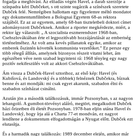
fogadja a meghívást. Az előadás végén Havel, a darab szerzője a
színpadra kéri Dubčeket, s ott szinte sugárzik a színészek szeretete
Dubček felé. Nemrégiben hallottam egy figyelemre méltó mondatot
egy dokumentumfilmben a Bolognai Egyetem 68-as rektora
szájából. Ez az az egyetem, amely 68-ban tiszteletbeli doktori címet
adományozott Dubčeknek. Amikor a riporter megkérdezte, miért, a
rektor így válaszolt: „ A szocialista eszmerendszer 1968-ban,
Csehszlovákiában érte el legpozitívabb hozzájárulását az emberiség
történelméhez. Az volt ama kevés pillanatok egyike, amikor az
emberek őszintén követték kommunista vezetőiket.” Ez persze egy
több rétegű állítás, amelynek bizonyos részeit vitatni lehet, ám
egészében véve nem szabad legyinteni rá: 1968 tényleg egy nagy
pozitív nekifeszülés volt az akkori Csehszlovákiában.
Ám vissza a Dubček-Havel sztorihoz, az első kép: Havel (és
Kubišová, és Landovský és a többiek) felnéznek Dubčekra, bíznak
benne és azt mondják: mi csak egyet akarunk, szabadon élni és
szabadon színházat csinálni.
Azután jön a második találkozásuk, immár Pozsonyban, s az nagyon
lehangoló. A gumibot-törvényt aláíró, megtört, megalkudott Dubček
házi őrizetben éli életét Pozsonyban. 1978-ban eljön utána Havel és
Landovský, hogy írja alá a Charta 77-et mondván, ez nagyot
lendítene a dokumentum elfogadottságán a Nyugat előtt. Dubček ezt
elutasítja.
És a harmadik nagy találkozás: 1989 december elején, amikor már