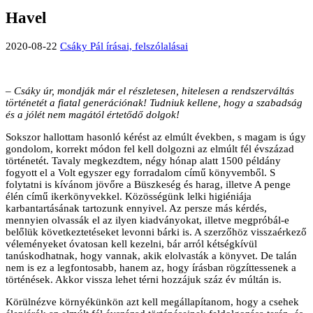
Havel
2020-08-22
Csáky Pál írásai, felszólalásai
– Csáky úr, mondják már el részletesen, hitelesen a rendszerváltás
történetét a fiatal generációnak! Tudniuk kellene, hogy a szabadság
és a jólét nem magától értetődő dolgok!
Sokszor hallottam hasonló kérést az elmúlt években, s magam is úgy
gondolom, korrekt módon fel kell dolgozni az elmúlt fél évszázad
történetét. Tavaly megkezdtem, négy hónap alatt 1500 példány
fogyott el a Volt egyszer egy forradalom című könyvemből. S
folytatni is kívánom jövőre a Büszkeség és harag, illetve A penge
élén című ikerkönyvekkel. Közösségünk lelki higiéniája
karbantartásának tartozunk ennyivel. Az persze más kérdés,
mennyien olvassák el az ilyen kiadványokat, illetve megpróbál-e
belőlük következtetéseket levonni bárki is. A szerzőhöz visszaérkező
véleményeket óvatosan kell kezelni, bár arról kétségkívül
tanúskodhatnak, hogy vannak, akik elolvasták a könyvet. De talán
nem is ez a legfontosabb, hanem az, hogy írásban rögzíttessenek a
történések. Akkor vissza lehet térni hozzájuk száz év múltán is.
Körülnézve környékünkön azt kell megállapítanom, hogy a csehek