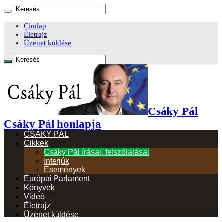
Címlap
Életrajz
Üzenet küldése
Csáky Pál
Csáky Pál honlapja
CSÁKY PÁL
Cikkek
Csáky Pál írásai, felszólalásai
Interjúk
Események
Európai Parlament
Könyvek
Videó
Életrajz
Üzenet küldése