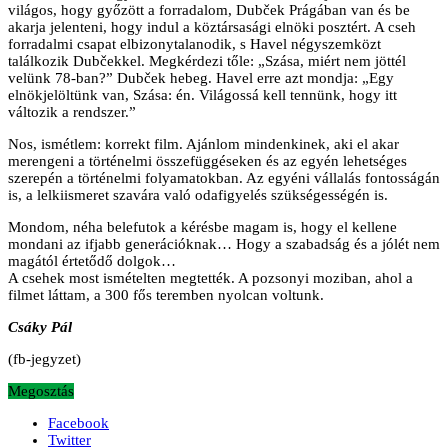
világos, hogy győzött a forradalom, Dubček Prágában van és be
akarja jelenteni, hogy indul a köztársasági elnöki posztért. A cseh
forradalmi csapat elbizonytalanodik, s Havel négyszemközt
találkozik Dubčekkel. Megkérdezi tőle: „Szása, miért nem jöttél
velünk 78-ban?” Dubček hebeg. Havel erre azt mondja: „Egy
elnökjelöltünk van, Szása: én. Világossá kell tennünk, hogy itt
változik a rendszer.”
Nos, ismétlem: korrekt film. Ajánlom mindenkinek, aki el akar
merengeni a történelmi összefüggéseken és az egyén lehetséges
szerepén a történelmi folyamatokban. Az egyéni vállalás fontosságán
is, a lelkiismeret szavára való odafigyelés szükségességén is.
Mondom, néha belefutok a kérésbe magam is, hogy el kellene
mondani az ifjabb generációknak… Hogy a szabadság és a jólét nem
magától értetődő dolgok…
A csehek most ismételten megtették. A pozsonyi moziban, ahol a
filmet láttam, a 300 fős teremben nyolcan voltunk.
Csáky Pál
(fb-jegyzet)
Megosztás
Facebook
Twitter