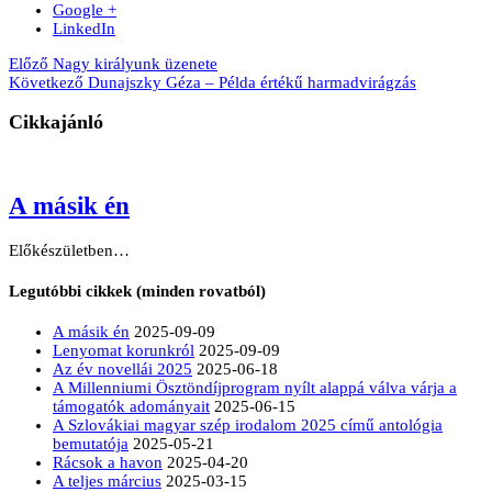
Google +
LinkedIn
Előző
Nagy királyunk üzenete
Következő
Dunajszky Géza – Példa értékű harmadvirágzás
Cikkajánló
A másik én
Előkészületben…
Legutóbbi cikkek (minden rovatból)
A másik én
2025-09-09
Lenyomat korunkról
2025-09-09
Az év novellái 2025
2025-06-18
A Millenniumi Ösztöndíjprogram nyílt alappá válva várja a
támogatók adományait
2025-06-15
A Szlovákiai magyar szép irodalom 2025 című antológia
bemutatója
2025-05-21
Rácsok a havon
2025-04-20
A teljes március
2025-03-15