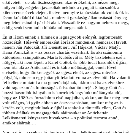
elkövetett – de aki tisztességesen akar értékelni, az nézze meg,
milyen hülyeségeket javasoltak nekünk a nyugati tanácsadók a
kilencvenes évek elején, illetve mennyire tanácstalanok voltak ők is.
Demokráciából diktatúrát, rendezett gazdaság államosítását tényleg
meg lehet csinálni pár hét alatt. Visszafelé ez nagyon nehezen megy,
eddig senki sem tudta hibátlanul megcsinálni.
Én itt látom ennek a filmnek a legnagyobb erényét, legfontosabb
hozadékát. Hús-vér emberként ábrázol mindenkit, nemcsak Havelt,
hanem Ján Patockát, Jiří Dienstbiert, Jiří Hájekot, Václav Malýt,
Hana Ponickát is – az összes chartás vezérkart. És aki számomra
különösen szimpatikus: Marta Kubišovát is. Mély tiszteletem ezé a
hölgyé, aki nem lépett a Karel Gottok és több tucat hasonlók útjára,
nem írta alá az Antichartát és inkább méltósággal, emelt fővel
elviselte, hogy tönkretegyék az egész életét, az egész művészi
pályáját, mintsem egy jottányit feladott volna az elveiből. Ha valamit
fel kellene mutatni a ma generációjának, akkor ezt is: az elvekhez
való ragaszkodás fontosságát, felszabadító erejét. S hogy Gott és a
hozzá hasonlók irányában is korrektek legyünk: méltányolandó,
hogy az 1989-es forradalom első napjaiban, akkor, amikor még nem
volt világos, ki győz ebben az összecsapásban, amikor még az is
kérdés volt, megindulnak-e újból a tankok a tüntetők ellen, Gott és
többen átálltak és megtagadták aláírásukat az Antichartán.
Lelkiismereti kényszerre hivatkozva – s politikai terrorra annó,
amikor aláírtak….
Nos, azt írja a cseh sajtó, hogy ez a film a lelkiismeret szabadságáról