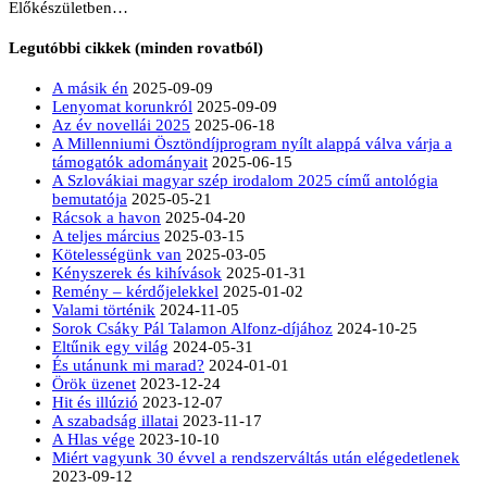
Előkészületben…
Legutóbbi cikkek (minden rovatból)
A másik én
2025-09-09
Lenyomat korunkról
2025-09-09
Az év novellái 2025
2025-06-18
A Millenniumi Ösztöndíjprogram nyílt alappá válva várja a
támogatók adományait
2025-06-15
A Szlovákiai magyar szép irodalom 2025 című antológia
bemutatója
2025-05-21
Rácsok a havon
2025-04-20
A teljes március
2025-03-15
Kötelességünk van
2025-03-05
Kényszerek és kihívások
2025-01-31
Remény – kérdőjelekkel
2025-01-02
Valami történik
2024-11-05
Sorok Csáky Pál Talamon Alfonz-díjához
2024-10-25
Eltűnik egy világ
2024-05-31
És utánunk mi marad?
2024-01-01
Örök üzenet
2023-12-24
Hit és illúzió
2023-12-07
A szabadság illatai
2023-11-17
A Hlas vége
2023-10-10
Miért vagyunk 30 évvel a rendszerváltás után elégedetlenek
2023-09-12