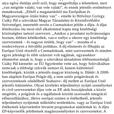
atya egész életútja arról szól, hogy megpróbálja a lehetetlent, mert
„van mögötte valaki, van vele valaki”, és ennek jelentős eredményei
mutatkoznak. „Ebből a magatartásból ma Európában és
Magyarországon óriási hiány van” – emelte ki Hölvényi György.
Csáky Pál a szlovákiai Magyar Társadalmi és Közművelődési
Szövetséget, ismertebb nevén a Csemadokot jelölte a díjra. A díjat
létrehozása óta most első alkalommal kapta meg kisebbségi
közösséghez tartozó szervezet. „Amikor a javaslatot nyilvánosságra
hoztam, többen kételkedtek, van-e esélye a sikerre egy kisebbségi
szervezetnek – és nagyon örülök, hogy van” – mondta el a
rendezvényen a felvidéki politikus. A díj elismerés és főhajtás az
Európai Unió részéről a Csemadoknak, mint szervezetnek és minden
egyes jelenlegi és több százezer volt tagjának, ugyanakkor
elismerése annak is, hogy a szlovákiai társadalom többnemzetiségű.
Csáky Pál kiemelte: az EU figyelembe vette azt, hogy Szlovákiában
nemcsak a többségi szlovák nemzet él, hanem különböző
kisebbségek, köztük a jelentős magyar közösség is. Háttér: A 2008-
ban alapított Európai Polgár-díj, a nem uniós polgároknak és
szervezeteknek odaítélhető Szaharov- díj mellett az Európai Unió
jelentős kitüntetése. Olyan kivételes teljesítményt nyújtó személyeket
és civil szervezeteket díjaz vele az EP, akik hozzájárultak a közös
megértés, a polgárok és a tagállamok közötti szorosabb integráció
előmozdításához, illetve európai szinten is értékelhető, jelentős
teljesítményt nyújtottak működési területükön, vagy az Európai Unió
értékeinek képviseletére hivatott programokat alakítottak ki. A díjra
EP-képviselők jelölhetnek magánszemélyeket és szervezeteket. A