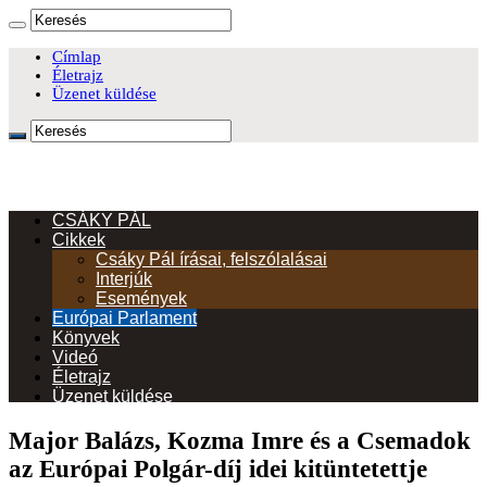
Címlap
Életrajz
Üzenet küldése
CSÁKY PÁL
Cikkek
Csáky Pál írásai, felszólalásai
Interjúk
Események
Európai Parlament
Könyvek
Videó
Életrajz
Üzenet küldése
Major Balázs, Kozma Imre és a Csemadok
az Európai Polgár-díj idei kitüntetettje