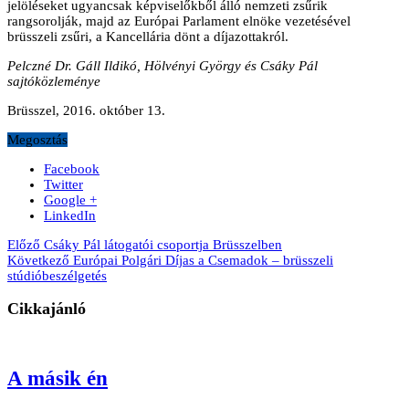
jelöléseket ugyancsak képviselőkből álló nemzeti zsűrik
rangsorolják, majd az Európai Parlament elnöke vezetésével
brüsszeli zsűri, a Kancellária dönt a díjazottakról.
Pelczné Dr. Gáll Ildikó, Hölvényi György és Csáky Pál
sajtóközleménye
Brüsszel, 2016. október 13.
Megosztás
Facebook
Twitter
Google +
LinkedIn
Előző
Csáky Pál látogatói csoportja Brüsszelben
Következő
Európai Polgári Díjas a Csemadok – brüsszeli
stúdióbeszélgetés
Cikkajánló
A másik én