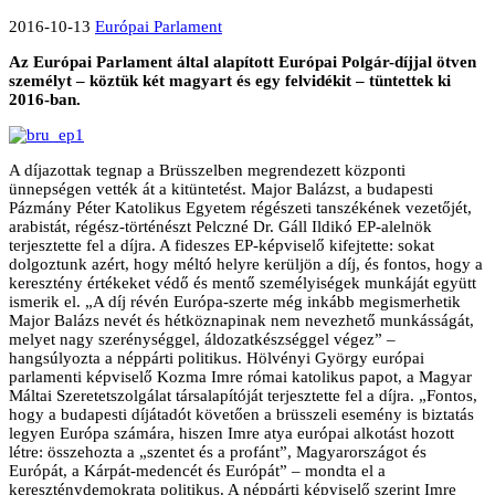
2016-10-13
Európai Parlament
Az Európai Parlament által alapított Európai Polgár-díjjal ötven
személyt – köztük két magyart és egy felvidékit – tüntettek ki
2016-ban.
A díjazottak tegnap a Brüsszelben megrendezett központi
ünnepségen vették át a kitüntetést. Major Balázst, a budapesti
Pázmány Péter Katolikus Egyetem régészeti tanszékének vezetőjét,
arabistát, régész-történészt Pelczné Dr. Gáll Ildikó EP-alelnök
terjesztette fel a díjra. A fideszes EP-képviselő kifejtette: sokat
dolgoztunk azért, hogy méltó helyre kerüljön a díj, és fontos, hogy a
keresztény értékeket védő és mentő személyiségek munkáját együtt
ismerik el. „A díj révén Európa-szerte még inkább megismerhetik
Major Balázs nevét és hétköznapinak nem nevezhető munkásságát,
melyet nagy szerénységgel, áldozatkészséggel végez” –
hangsúlyozta a néppárti politikus. Hölvényi György európai
parlamenti képviselő Kozma Imre római katolikus papot, a Magyar
Máltai Szeretetszolgálat társalapítóját terjesztette fel a díjra. „Fontos,
hogy a budapesti díjátadót követően a brüsszeli esemény is biztatás
legyen Európa számára, hiszen Imre atya európai alkotást hozott
létre: összehozta a „szentet és a profánt”, Magyarországot és
Európát, a Kárpát-medencét és Európát” – mondta el a
kereszténydemokrata politikus. A néppárti képviselő szerint Imre