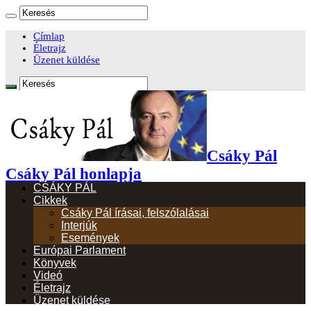
Címlap
Életrajz
Üzenet küldése
Csáky Pál
Csáky Pál honlapja
CSÁKY PÁL
Cikkek
Csáky Pál írásai, felszólalásai
Interjúk
Események
Európai Parlament
Könyvek
Videó
Életrajz
Üzenet küldése