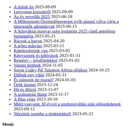
A másik én
2025-09-09
Lenyomat korunkról
2025-09-09
Az év novellái 2025
2025-06-18
A Millenniumi Ösztöndíjprogram nyílt alappá válva várja a
támogatók adományait
2025-06-15
A Szlovákiai magyar szép irodalom 2025 című antológia
bemutatója
2025-05-21
Rácsok a havon
2025-04-20
A teljes március
2025-03-15
Kötelességünk van
2025-03-05
Kényszerek és kihívások
2025-01-31
Remény – kérdőjelekkel
2025-01-02
Valami történik
2024-11-05
Sorok Csáky Pál Talamon Alfonz-díjához
2024-10-25
Eltűnik egy világ
2024-05-31
És utánunk mi marad?
2024-01-01
Örök üzenet
2023-12-24
Hit és illúzió
2023-12-07
A szabadság illatai
2023-11-17
A Hlas vége
2023-10-10
Miért vagyunk 30 évvel a rendszerváltás után elégedetlenek
2023-09-12
Nézzünk szembe a történtekkel!
2023-05-21
Menü: