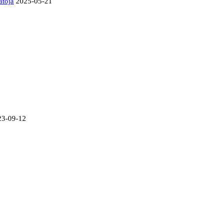
atója
2025-05-21
23-09-12