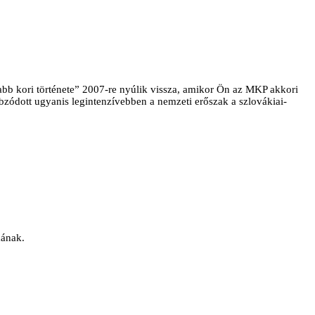
bb kori története” 2007-re nyúlik vissza, amikor Ön az MKP akkori
bzódott ugyanis legintenzívebben a nemzeti erőszak a szlovákiai-
mának.