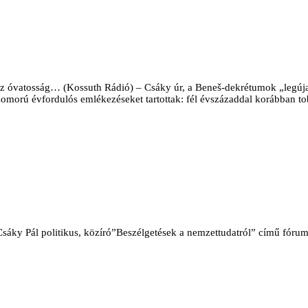
 az óvatosság… (Kossuth Rádió) – Csáky úr, a Beneš-dekrétumok „legúja
zomorú évfordulós emlékezéseket tartottak: fél évszázaddal korábban to
áky Pál politikus, közíró”Beszélgetések a nemzettudatról” című fóru