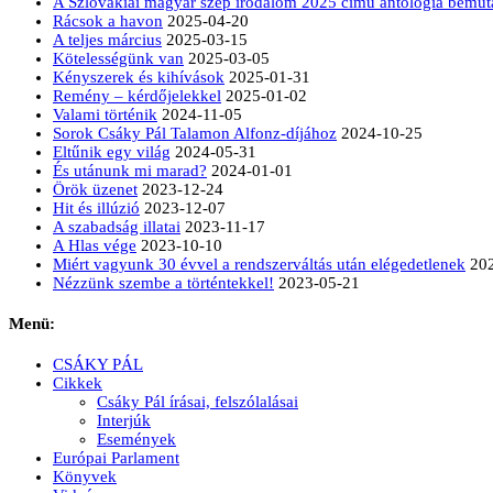
A Szlovákiai magyar szép irodalom 2025 című antológia bemut
Rácsok a havon
2025-04-20
A teljes március
2025-03-15
Kötelességünk van
2025-03-05
Kényszerek és kihívások
2025-01-31
Remény – kérdőjelekkel
2025-01-02
Valami történik
2024-11-05
Sorok Csáky Pál Talamon Alfonz-díjához
2024-10-25
Eltűnik egy világ
2024-05-31
És utánunk mi marad?
2024-01-01
Örök üzenet
2023-12-24
Hit és illúzió
2023-12-07
A szabadság illatai
2023-11-17
A Hlas vége
2023-10-10
Miért vagyunk 30 évvel a rendszerváltás után elégedetlenek
20
Nézzünk szembe a történtekkel!
2023-05-21
Menü:
CSÁKY PÁL
Cikkek
Csáky Pál írásai, felszólalásai
Interjúk
Események
Európai Parlament
Könyvek