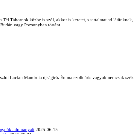
l Tábornok közbe is szól, akkor is keretet, s tartalmat ad létünknek, 
-Budán vagy Pozsonyban történt.
zászlót Lucian Mandruta újságíró. Én ma szolidáris vagyok nemcsak széke
mogatók adományait
2025-06-15