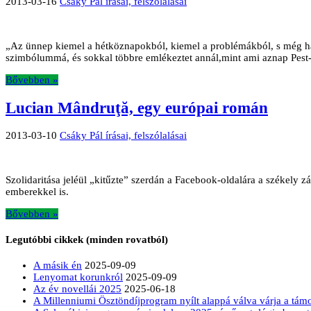
2013-03-16
Csáky Pál írásai, felszólalásai
„Az ünnep kiemel a hétköznapokból, kiemel a problémákból, s még ha Té
szimbólummá, és sokkal többre emlékeztet annál,mint ami aznap Pest
Bővebben »
Lucian Mândruţă, egy európai román
2013-03-10
Csáky Pál írásai, felszólalásai
Szolidaritása jeléül „kitűzte” szerdán a Facebook-oldalára a székely 
emberekkel is.
Bővebben »
Legutóbbi cikkek (minden rovatból)
A másik én
2025-09-09
Lenyomat korunkról
2025-09-09
Az év novellái 2025
2025-06-18
A Millenniumi Ösztöndíjprogram nyílt alappá válva várja a tá