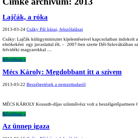
Címke archívum:
2013
Lajčák, a róka
2013-03-24
Csáky Pál írásai, felszólalásai
Csáky: Lajčák külügyminiszter kijelentéseivel kapcsolatban indokolt
elnökeként egy javaslattal élt. – 2007-ben szerte Dél-Szlovákiában s
felvidéki magyarokkal …
Bővebben »
Mécs Károly: Megdobbant itt a szívem
2013-03-22
Beszélgetések a nemzettudaról
MÉCS KÁROLY Kossuth-díjas színművész volt a beszélgetőpartnere Cs
Bővebben »
Az ünnep igaza