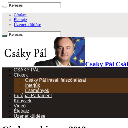
Címlap
Életrajz
Üzenet küldése
Csáky Pál Csá
CSÁKY PÁL
Cikkek
Csáky Pál írásai, felszólalásai
Interjúk
Események
Európai Parlament
Könyvek
Videó
Életrajz
Üzenet küldése