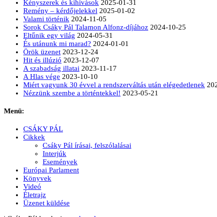
Kényszerek és kihívások
2025-01-31
Remény – kérdőjelekkel
2025-01-02
Valami történik
2024-11-05
Sorok Csáky Pál Talamon Alfonz-díjához
2024-10-25
Eltűnik egy világ
2024-05-31
És utánunk mi marad?
2024-01-01
Örök üzenet
2023-12-24
Hit és illúzió
2023-12-07
A szabadság illatai
2023-11-17
A Hlas vége
2023-10-10
Miért vagyunk 30 évvel a rendszerváltás után elégedetlenek
20
Nézzünk szembe a történtekkel!
2023-05-21
Menü:
CSÁKY PÁL
Cikkek
Csáky Pál írásai, felszólalásai
Interjúk
Események
Európai Parlament
Könyvek
Videó
Életrajz
Üzenet küldése