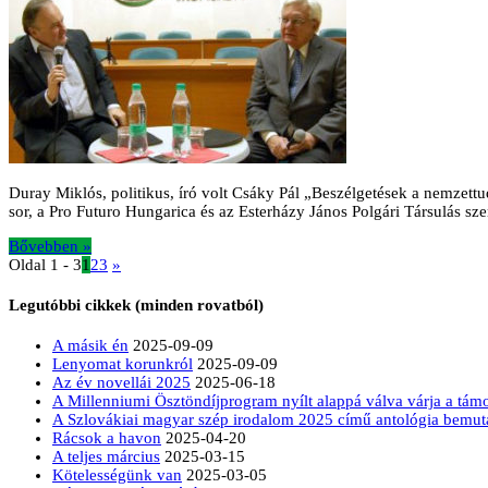
Duray Miklós, politikus, író volt Csáky Pál „Beszélgetések a nemzet
sor, a Pro Futuro Hungarica és az Esterházy János Polgári Társulás sz
Bővebben »
Oldal 1 - 3
1
2
3
»
Legutóbbi cikkek (minden rovatból)
A másik én
2025-09-09
Lenyomat korunkról
2025-09-09
Az év novellái 2025
2025-06-18
A Millenniumi Ösztöndíjprogram nyílt alappá válva várja a tá
A Szlovákiai magyar szép irodalom 2025 című antológia bemut
Rácsok a havon
2025-04-20
A teljes március
2025-03-15
Kötelességünk van
2025-03-05