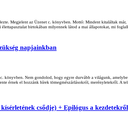
ezte. Megjelent az Üzenet c. könyvben. Mottó: Mindent kitaláltak már, 
 élettapasztalat birtokában milyennek látod a mai állapotokat, mi fogl
szükség napjainkban
et c. könyvben. Nem gondolod, hogy egyre durvább a világunk, amelyben
ente érnek el hozzánk hí­rek tömegmészárlásokról, merényletekről. A t
ísérletének csődje) + Epilógus a kezdetekről