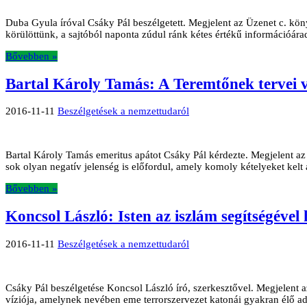
Duba Gyula íróval Csáky Pál beszélgetett. Megjelent az Üzenet c. kön
körülöttünk, a sajtóból naponta zúdul ránk kétes értékű információá
Bővebben »
Bartal Károly Tamás: A Teremtőnek tervei v
2016-11-11
Beszélgetések a nemzettudaról
Bartal Károly Tamás emeritus apátot Csáky Pál kérdezte. Megjelent az
sok olyan negatív jelen­ség is előfordul, amely komoly kételyeket kelt
Bővebben »
Koncsol László: Isten az iszlám segítségével
2016-11-11
Beszélgetések a nemzettudaról
Csáky Pál beszélgetése Koncsol László író, szerkesztővel. Megjelent a
víziója, amelynek nevében eme terrorszervezet katonái gyakran élő adá