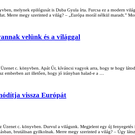
yvben, melynek epilógusát is Duba Gyula írta. Furcsa ez a modern vilá
radat. Merre megy szerinted a világ? – „Európa morál nélkül maradt.” M
annak velünk és a világgal
 Üzenet c. könyvben. Apát Úr, kíváncsi vagyok arra, hogy te hogy láto
 az emberben azt illetően, hogy jó irányban halad-e a …
 hódítja vissza Európát
z Üzenet c. könyvben. Durvul a világunk. Megjelent egy új fenyegetés is
sban, brutálisan gyilkolnak. Merre megy szerinted a világ? – Úgy látsz