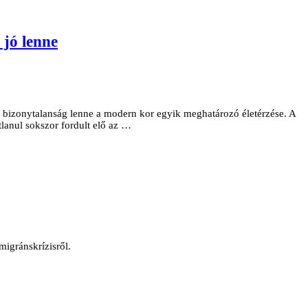
 jó lenne
a bizonytalanság lenne a modern kor egyik meghatározó életérzése. A
anul sokszor for­dult elő az …
igránskrízisről.