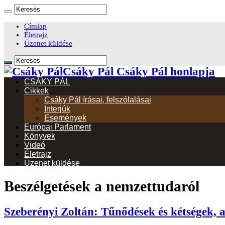
Címlap
Életrajz
Üzenet küldése
Csáky Pál Csáky Pál honlapja
CSÁKY PÁL
Cikkek
Csáky Pál írásai, felszólalásai
Interjúk
Események
Európai Parlament
Könyvek
Videó
Életrajz
Üzenet küldése
Beszélgetések a nemzettudaról
Szeberényi Zoltán: Tűnődések és kétségek, 