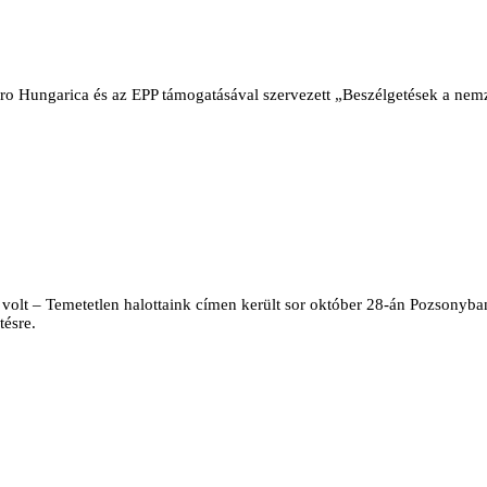
uro Hungarica és az EPP támogatásával szervezett „Beszélgetések a nem
lt – Temetetlen halottaink címen került sor október 28-án Pozsonyban
tésre.