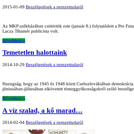
2015-01-09
Beszélgetések a nemzettudaról
Az MKP székházában csütörtök este (január 8.) folytatódott a Pro Fut
Lacza Tihamér publicista volt.
Bővebben »
Temetetlen halottaink
2014-10-29
Beszélgetések a nemzettudaról
Hazugság, hogy az 1945 és 1948 közti Csehszlovákiában demokrácia vo
júniusában-júliusában elkövetett tömeggyilkosságokról szóló beszélge
Bővebben »
A víz szalad, a kő marad…
2014-02-04
Beszélgetések a nemzettudaról