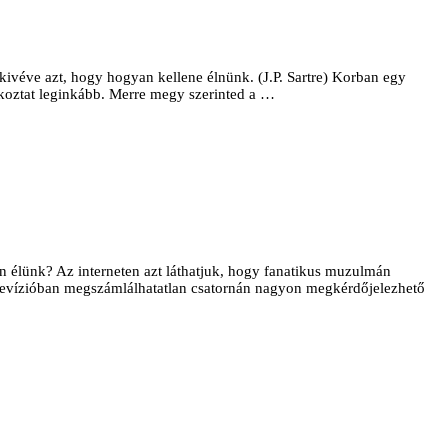
kivéve azt, hogy hogyan kellene élnünk. (J.P. Sartre) Korban egy
alkoztat leginkább. Merre megy szerinted a …
 élünk? Az interneten azt láthatjuk, hogy fanatikus muzulmán
elevízióban megszámlálha­tatlan csatornán nagyon megkérdőjelezhető