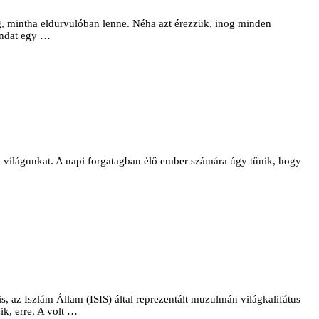
g, mintha eldurvulóban lenne. Néha azt érez­zük, inog minden
ondat egy …
d világunkat. A napi forgatagban élő ember számára úgy tűnik, hogy
, az Iszlám Állam (ISIS) által reprezentált muzulmán világkalifátus
ik, erre. A volt …