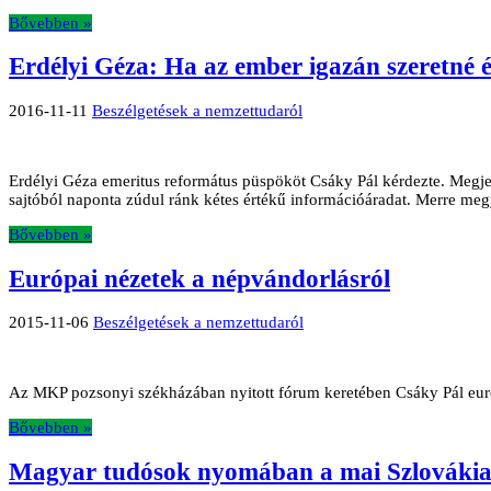
Bővebben »
Erdélyi Géza: Ha az ember igazán szeretné 
2016-11-11
Beszélgetések a nemzettudaról
Erdélyi Géza emeritus református püspököt Csáky Pál kérdezte. Megje
sajtóból naponta zúdul ránk kétes értékű információáradat. Merre meg
Bővebben »
Európai nézetek a népvándorlásról
2015-11-06
Beszélgetések a nemzettudaról
Az MKP pozsonyi székházában nyitott fórum keretében Csáky Pál európ
Bővebben »
Magyar tudósok nyomában a mai Szlovákia 