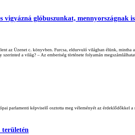
és vigyázná glóbuszunkat, mennyországnak is
lent az Üzenet c. könyvben. Furcsa, eldurvuló világban élünk, mintha 
y szerinted a világ? – Az emberiség története folyamán megszámlálhatatl
ai parlamenti képviselő osztotta meg véleményét az érdeklődőkkel a m
területén