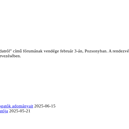
tudatról” című fórumának vendége február 3-án, Pozsonyban. A rendezvé
ervezésében.
mogatók adományait
2025-06-15
atója
2025-05-21