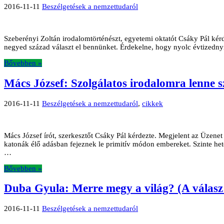
2016-11-11
Beszélgetések a nemzettudaról
Szeberényi Zoltán irodalomtörténészt, egyetemi oktatót Csáky Pál kérd
negyed század választ el bennünket. Érdekelne, hogy nyolc évtizednyi
Bővebben »
Mács József: Szolgálatos irodalomra lenne 
2016-11-11
Beszélgetések a nemzettudaról
,
cikkek
Mács József írót, szerkesztőt Csáky Pál kérdezte. Megjelent az Üzen
katonák élő adásban fejeznek le primitív módon embereket. Szinte het
…
Bővebben »
Duba Gyula: Merre megy a világ? (A válasz k
2016-11-11
Beszélgetések a nemzettudaról