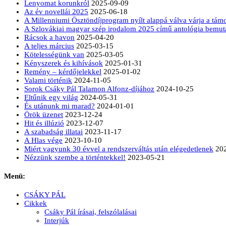
Lenyomat korunkról
2025-09-09
Az év novellái 2025
2025-06-18
A Millenniumi Ösztöndíjprogram nyílt alappá válva várja a tá
A Szlovákiai magyar szép irodalom 2025 című antológia bemut
Rácsok a havon
2025-04-20
A teljes március
2025-03-15
Kötelességünk van
2025-03-05
Kényszerek és kihívások
2025-01-31
Remény – kérdőjelekkel
2025-01-02
Valami történik
2024-11-05
Sorok Csáky Pál Talamon Alfonz-díjához
2024-10-25
Eltűnik egy világ
2024-05-31
És utánunk mi marad?
2024-01-01
Örök üzenet
2023-12-24
Hit és illúzió
2023-12-07
A szabadság illatai
2023-11-17
A Hlas vége
2023-10-10
Miért vagyunk 30 évvel a rendszerváltás után elégedetlenek
20
Nézzünk szembe a történtekkel!
2023-05-21
Menü:
CSÁKY PÁL
Cikkek
Csáky Pál írásai, felszólalásai
Interjúk