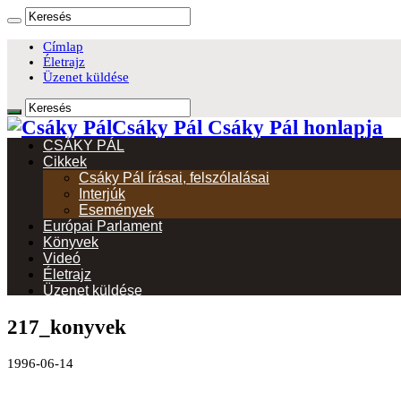
Címlap
Életrajz
Üzenet küldése
Csáky Pál Csáky Pál honlapja
CSÁKY PÁL
Cikkek
Csáky Pál írásai, felszólalásai
Interjúk
Események
Európai Parlament
Könyvek
Videó
Életrajz
Üzenet küldése
217_konyvek
1996-06-14