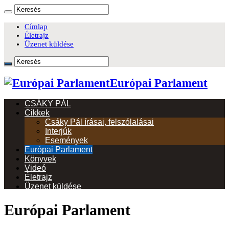
Címlap
Életrajz
Üzenet küldése
Európai Parlament
CSÁKY PÁL
Cikkek
Csáky Pál írásai, felszólalásai
Interjúk
Események
Európai Parlament
Könyvek
Videó
Életrajz
Üzenet küldése
Európai Parlament