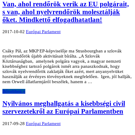
Van, ahol rendőrök verik az EU polgárait,
s van, ahol nyelvrendőrök molesztálják
őket. Mindkettő elfogadhatatlan!
2017-10-02
Európai Parlament
Csáky Pál, az MKP EP-képviselője ma Strasbourgban a szlovák
nyelvrendőrök újabb aktivitásait bírálta. „A Szlovák
Köztársaságban, amelynek polgára vagyok, a magyar nemzeti
kisebbséghez tartozó polgárok ismét arra panaszkodnak, hogy
szlovák nyelvrendőrök zaklatják őket azért, mert anyanyelvüket
használják az érvényes törvényeknek megfelelően. Igen, jól hallják,
nem Orwell állatfarmjáról beszélek, hanem a …
Bővebben »
Nyilvános meghallgatás a kisebbségi civil
szervezetekről az Európai Parlamentben
2017-09-28
Európai Parlament