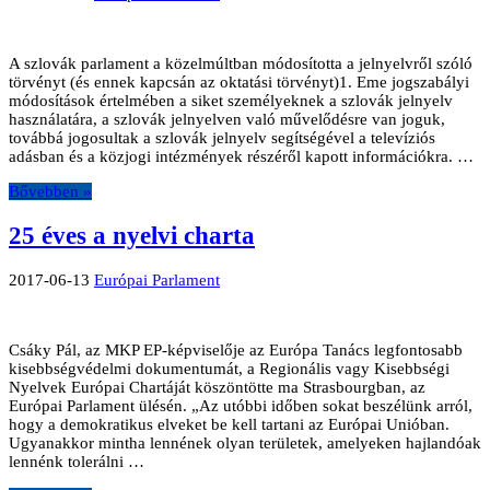
A szlovák parlament a közelmúltban módosította a jelnyelvről szóló
törvényt (és ennek kapcsán az oktatási törvényt)1. Eme jogszabályi
módosítások értelmében a siket személyeknek a szlovák jelnyelv
használatára, a szlovák jelnyelven való művelődésre van joguk,
továbbá jogosultak a szlovák jelnyelv segítségével a televíziós
adásban és a közjogi intézmények részéről kapott információkra. …
Bővebben »
25 éves a nyelvi charta
2017-06-13
Európai Parlament
Csáky Pál, az MKP EP-képviselője az Európa Tanács legfontosabb
kisebbségvédelmi dokumentumát, a Regionális vagy Kisebbségi
Nyelvek Európai Chartáját köszöntötte ma Strasbourgban, az
Európai Parlament ülésén. „Az utóbbi időben sokat beszélünk arról,
hogy a demokratikus elveket be kell tartani az Európai Unióban.
Ugyanakkor mintha lennének olyan területek, amelyeken hajlandóak
lennénk tolerálni …