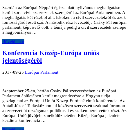
Szerdán az Európai Néppárt égisze alatt nyilvános meghallgatásra
került sor a civil szervezetek szerepéről az Európai Parlamentben. A
meghallgatás két részből állt. Elsőként a civil szervezetekről és azok
fontosságáról esett szó. A második rész levezetője Csáky Pál európai
parlamenti képviselő volt, a témája pedig a civil szervezetek szerepe
a hagyományos …
Bővebben »
Konferencia Közép-Európa uniós
jelentőségéről
2017-09-25
Európai Parlament
Szeptember 25-én, hétfőn Csáky Pál szervezésében az Európai
Parlament épületében került megrendezésre a Hogyan tudja
gazdagítani az Európai Uniót Közép-Európa? című konferencia. Az
Antall József Tudásközponttal közösen szervezett szakmai fórumon
a szervezet öt országának politikusai és szakemberei vettek részt. Az
Európai Unió jövőjéhez nélkülözhetetlen Közép-Európa jelenléte –
kezdte a konferencia …
Bővebben »