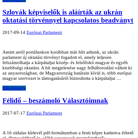
Szlovák képviselők is aláírták az ukrán
oktatási törvénnyel kapcsolatos beadványt
2017-09-14
Európai Parlament
Amint arról portálunkon korábban már hírt adtunk, az ukrán
parlament új oktatási törvényt fogadott el, amely teljesen
felszámolhatja a kárpátaljai közép- és felsőfokú magyar és egyéb
kisebbségi oktatást. A hír megjelenése nagy felháborodást váltott ki
az anyaországban, de Magyarország határain kívül is, több európai
magyar szervezet is támogatásáról biztosította a kárpátaljai …
Bővebben »
Félidő – beszámoló Választóimnak
2017-07-17
Európai Parlament
A 16 oldalas hírlevél pdf-formátumban a fenti képre kattintva érhető
el, illetve tölthető le, alább ugyancsak megtekinthető: