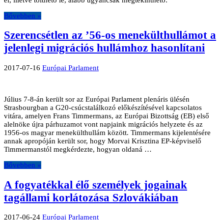
Bővebben »
Szerencsétlen az ’56-os menekülthullámot a
jelenlegi migrációs hullámhoz hasonlítani
2017-07-16
Európai Parlament
Július 7-8-án került sor az Európai Parlament plenáris ülésén
Strasbourgban a G20-csúcstalálkozó előkészítésével kapcsolatos
vitára, amelyen Frans Timmermans, az Európai Bizottság (EB) első
alelnöke újra párhuzamot vont napjaink migrációs helyzete és az
1956-os magyar menekülthullám között. Timmermans kijelentésére
annak apropóján került sor, hogy Morvai Krisztina EP-képviselő
Timmermanstól megkérdezte, hogyan oldaná …
Bővebben »
A fogyatékkal élő személyek jogainak
tagállami korlátozása Szlovákiában
2017-06-24
Európai Parlament