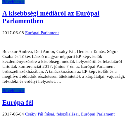
Bővebben »
A kisebbségi médiáról az Európai
Parlamentben
2017-06-08
Európai Parlament
Bocskor Andrea, Deli Andor, Csáky Pál, Deutsch Tamás, Sógor
Csaba és Tőkés László magyar néppárti EP-képviselők
kezdeményezésére a kisebbségi médiák helyzetéről és feladatáról
tartottak konferenciát 2017. június 7-én az Európai Parlament
brüsszeli székházában. A tanácskozáson az EP-képviselők és a
meghívott előadók részletesen áttekintették a kárpátaljai, vajdasági,
felvidéki és erdélyi helyzetet. …
Bővebben »
Európa fél
2017-06-04
Csáky Pál írásai, felszólalásai
,
Európai Parlament