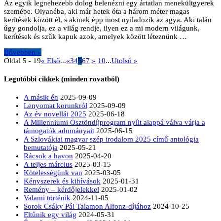
Az egyik legnehezebb dolog belenézni egy ártatlan menekültgyerek
szemébe. Olyanéba, aki már hetek óta a három méter magas
kerítések között él, s akinek épp most nyiladozik az agya. Aki talán
úgy gondolja, ez a világ rendje, ilyen ez a mi modern világunk,
kerítések és szűk kapuk azok, amelyek között léteznünk …
Bővebben »
Oldal 5 - 19
« Első
...
«
3
4
5
6
7
»
10
...
Utolsó »
Legutóbbi cikkek (minden rovatból)
A másik én
2025-09-09
Lenyomat korunkról
2025-09-09
Az év novellái 2025
2025-06-18
A Millenniumi Ösztöndíjprogram nyílt alappá válva várja a
támogatók adományait
2025-06-15
A Szlovákiai magyar szép irodalom 2025 című antológia
bemutatója
2025-05-21
Rácsok a havon
2025-04-20
A teljes március
2025-03-15
Kötelességünk van
2025-03-05
Kényszerek és kihívások
2025-01-31
Remény – kérdőjelekkel
2025-01-02
Valami történik
2024-11-05
Sorok Csáky Pál Talamon Alfonz-díjához
2024-10-25
Eltűnik egy világ
2024-05-31