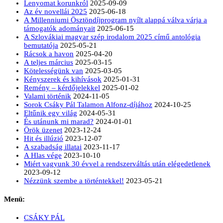
Lenyomat korunkról
2025-09-09
Az év novellái 2025
2025-06-18
A Millenniumi Ösztöndíjprogram nyílt alappá válva várja a
támogatók adományait
2025-06-15
A Szlovákiai magyar szép irodalom 2025 című antológia
bemutatója
2025-05-21
Rácsok a havon
2025-04-20
A teljes március
2025-03-15
Kötelességünk van
2025-03-05
Kényszerek és kihívások
2025-01-31
Remény – kérdőjelekkel
2025-01-02
Valami történik
2024-11-05
Sorok Csáky Pál Talamon Alfonz-díjához
2024-10-25
Eltűnik egy világ
2024-05-31
És utánunk mi marad?
2024-01-01
Örök üzenet
2023-12-24
Hit és illúzió
2023-12-07
A szabadság illatai
2023-11-17
A Hlas vége
2023-10-10
Miért vagyunk 30 évvel a rendszerváltás után elégedetlenek
2023-09-12
Nézzünk szembe a történtekkel!
2023-05-21
Menü:
CSÁKY PÁL