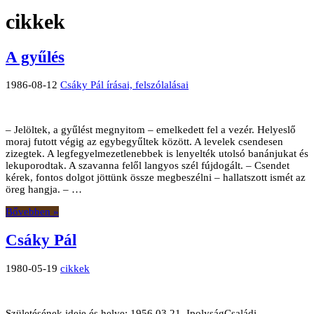
cikkek
A gyűlés
1986-08-12
Csáky Pál írásai, felszólalásai
– Jelöltek, a gyűlést megnyitom – emelkedett fel a vezér. Helyeslő
moraj futott végig az egybegyűltek között. A levelek csendesen
zizegtek. A legfegyelmezetlenebbek is lenyelték utolsó banánjukat és
lekuporodtak. A szavanna felől langyos szél fújdogált. – Csendet
kérek, fontos dolgot jöttünk össze megbeszélni – hallatszott ismét az
öreg hangja. – …
Bővebben »
Csáky Pál
1980-05-19
cikkek
Születésének ideje és helye: 1956.03.21, IpolyságCsaládi