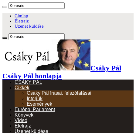
Címlap
Életrajz
Üzenet küldése
Csáky Pál
Csáky Pál honlapja
CSÁKY PÁL
Cikkek
Csáky Pál írásai, felszólalásai
Interjúk
Események
Európai Parlament
Könyvek
Videó
Életrajz
Üzenet küldése