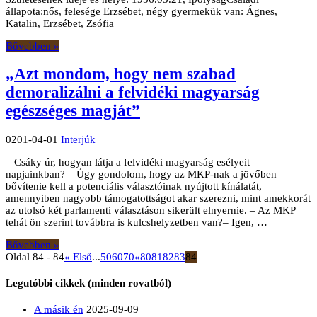
állapota:nős, felesége Erzsébet, négy gyermekük van: Ágnes,
Katalin, Erzsébet, Zsófia
Bővebben »
„Azt mondom, hogy nem szabad
demoralizálni a felvidéki magyarság
egészséges magját”
0201-04-01
Interjúk
– Csáky úr, hogyan látja a felvidéki magyarság esélyeit
napjainkban? – Úgy gondolom, hogy az MKP-nak a jövőben
bővítenie kell a potenciális választóinak nyújtott kínálatát,
amennyiben nagyobb támogatottságot akar szerezni, mint amekkorát
az utolsó két parlamenti választáson sikerült elnyernie. – Az MKP
tehát ön szerint továbbra is kulcshelyzetben van?– Igen, …
Bővebben »
Oldal 84 - 84
« Első
...
50
60
70
«
80
81
82
83
84
Legutóbbi cikkek (minden rovatból)
A másik én
2025-09-09