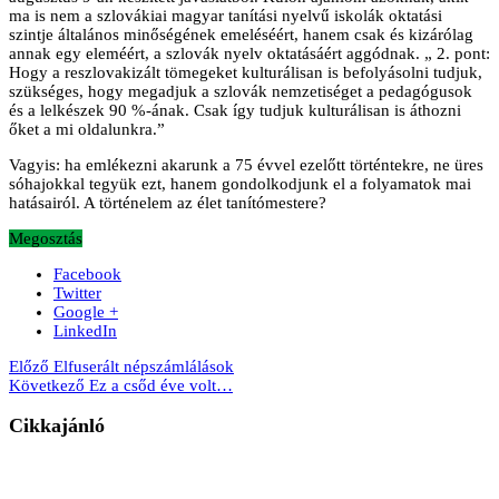
ma is nem a szlovákiai magyar tanítási nyelvű iskolák oktatási
szintje általános minőségének emeléséért, hanem csak és kizárólag
annak egy eleméért, a szlovák nyelv oktatásáért aggódnak. „ 2. pont:
Hogy a reszlovakizált tömegeket kulturálisan is befolyásolni tudjuk,
szükséges, hogy megadjuk a szlovák nemzetiséget a pedagógusok
és a lelkészek 90 %-ának. Csak így tudjuk kulturálisan is áthozni
őket a mi oldalunkra.”
Vagyis: ha emlékezni akarunk a 75 évvel ezelőtt történtekre, ne üres
sóhajokkal tegyük ezt, hanem gondolkodjunk el a folyamatok mai
hatásairól. A történelem az élet tanítómestere?
Megosztás
Facebook
Twitter
Google +
LinkedIn
Előző
Elfuserált népszámlálások
Következő
Ez a csőd éve volt…
Cikkajánló