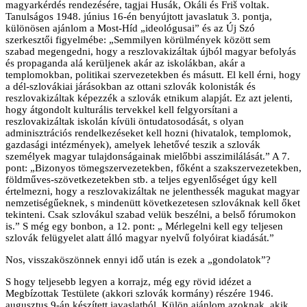
magyarkérdés rendezésére, tagjai Husák, Okáli és Friš voltak.
Tanulságos 1948. június 16-én benyújtott javaslatuk 3. pontja,
különösen ajánlom a Most-Híd „ideológusai” és az Új Szó
szerkesztői figyelmébe: „Semmilyen körülmények között sem
szabad megengedni, hogy a reszlovakizáltak újból magyar befolyás
és propaganda alá kerüljenek akár az iskolákban, akár a
templomokban, politikai szervezetekben és másutt. El kell érni, hogy
a dél-szlovákiai járásokban az ottani szlovák kolonisták és
reszlovakizáltak képezzék a szlovák etnikum alapját. Ez azt jelenti,
hogy átgondolt kulturális tervekkel kell felgyorsítani a
reszlovakizáltak iskolán kívüli öntudatosodását, s olyan
adminisztrációs rendelkezéseket kell hozni (hivatalok, templomok,
gazdasági intézmények), amelyek lehetővé teszik a szlovák
személyek magyar tulajdonságainak mielőbbi asszimilálását.” A 7.
pont: „Bizonyos tömegszervezetekben, főként a szakszervezetekben,
földműves-szövetkezetekben stb. a teljes egyenlőséget úgy kell
értelmezni, hogy a reszlovakizáltak ne jelenthessék magukat magyar
nemzetiségűeknek, s mindenütt következetesen szlováknak kell őket
tekinteni. Csak szlovákul szabad velük beszélni, a belső fórumokon
is.” S még egy bonbon, a 12. pont: „ Mérlegelni kell egy teljesen
szlovák felügyelet alatt álló magyar nyelvű folyóirat kiadását.”
Nos, visszaköszönnek ennyi idő után is ezek a „gondolatok”?
S hogy teljesebb legyen a korrajz, még egy rövid idézet a
Megbízottak Testülete (akkori szlovák kormány) részére 1946.
augusztus 9-án készített javaslatból. Külön ajánlom azoknak, akik