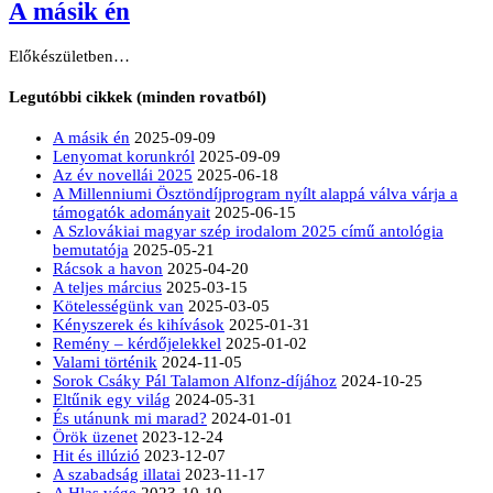
A másik én
Előkészületben…
Legutóbbi cikkek (minden rovatból)
A másik én
2025-09-09
Lenyomat korunkról
2025-09-09
Az év novellái 2025
2025-06-18
A Millenniumi Ösztöndíjprogram nyílt alappá válva várja a
támogatók adományait
2025-06-15
A Szlovákiai magyar szép irodalom 2025 című antológia
bemutatója
2025-05-21
Rácsok a havon
2025-04-20
A teljes március
2025-03-15
Kötelességünk van
2025-03-05
Kényszerek és kihívások
2025-01-31
Remény – kérdőjelekkel
2025-01-02
Valami történik
2024-11-05
Sorok Csáky Pál Talamon Alfonz-díjához
2024-10-25
Eltűnik egy világ
2024-05-31
És utánunk mi marad?
2024-01-01
Örök üzenet
2023-12-24
Hit és illúzió
2023-12-07
A szabadság illatai
2023-11-17