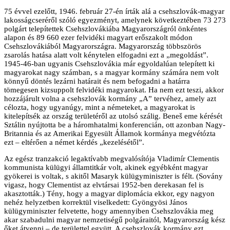
75 évvel ezelőtt, 1946. február 27-én írták alá a csehszlovák-magyar
lakosságcseréről szóló egyezményt, amelynek következtében 73 273
polgárt telepítettek Csehszlovákiába Magyarországról önkéntes
alapon és 89 660 ezer felvidéki magyart erőszakolt módon
Csehszlovákiából Magyarországra. Magyarország többszörös
zsarolás hatása alatt volt kénytelen elfogadni ezt a „megoldást”.
1945-46-ban ugyanis Csehszlovákia már egyoldalúan telepített ki
magyarokat nagy számban, s a magyar kormány számára nem volt
könnyű döntés lezárni határait és nem befogadni a határra
tömegesen kizsuppolt felvidéki magyarokat. Ha nem ezt teszi, akkor
hozzájárult volna a csehszlovák kormány „A” tervéhez, amely azt
célozta, hogy ugyanúgy, mint a németeket, a magyarokat is
kitelepítsék az ország területéről az utolsó szálig. Beneš eme kérését
Sztálin nyújtotta be a háromhatalmi konferencián, ott azonban Nagy-
Britannia és az Amerikai Egyesült Államok kormánya megvétózta
ezt – eltérően a német kérdés „kezelésétől”.
Az egész tranzakció legaktívabb megvalósítója Vladimír Clementis
kommunista külügyi államtitkár volt, akinek egyébként magyar
gyökerei is voltak, s akitől Masaryk külügyminiszter is félt. (Sovány
vigasz, hogy Clementist az elvtársai 1952-ben derekasan fel is
akasztották.) Tény, hogy a magyar diplomácia ekkor, egy nagyon
nehéz helyzetben korrektül viselkedett: Gyöngyösi János
külügyminiszter felvetette, hogy amennyiben Csehszlovákia meg
akar szabadulni magyar nemzetiségű polgáraitól, Magyarország kész
őket átvenni – de területtel együtt. A csehszlovák kormány ezt