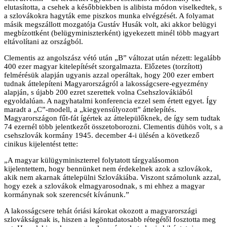
elutasította, a csehek a későbbiekben is alibista módon viselkedtek, s
a szlovákokra hagyták eme piszkos munka elvégzését. A folyamat
másik megszállott mozgatója Gustáv Husák volt, aki akkor belügyi
megbízottként (belügyminiszterként) igyekezett minél több magyart
eltávolítani az országból.
Clementis az angolszász vétó után „B” változat után nézett: legalább
400 ezer magyar kitelepítését szorgalmazta. Előzetes (torzított)
felmérésük alapján ugyanis azzal operáltak, hogy 200 ezer embert
tudnak áttelepíteni Magyarországról a lakosságcsere-egyezmény
alapján, s újabb 200 ezret szerettek volna Csehszlovákiából
egyoldalúan. A nagyhatalmi konferencia ezzel sem értett egyet. Így
maradt a „C”-modell, a „kiegyensúlyozott” áttelepítés.
Magyarországon fűt-fát ígértek az áttelepülőknek, de így sem tudtak
74 ezernél több jelentkezőt összetoborozni. Clementis dühös volt, s a
csehszlovák kormány 1945. december 4-i ülésén a következő
cinikus kijelentést tette:
„A magyar külügyminiszterrel folytatott tárgyalásomon
kijelentettem, hogy bennünket nem érdekelnek azok a szlovákok,
akik nem akarnak áttelepülni Szlovákiába. Viszont számolunk azzal,
hogy ezek a szlovákok elmagyarosodnak, s mi ehhez a magyar
kormánynak sok szerencsét kívánunk.”
A lakosságcsere tehát óriási károkat okozott a magyarországi
szlovákságnak is, hiszen a legöntudatosabb rétegétől fosztotta meg