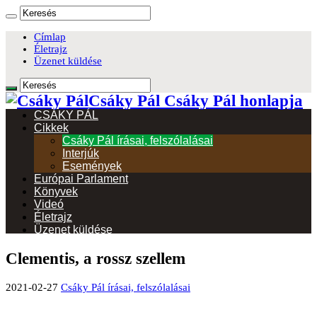
Címlap
Életrajz
Üzenet küldése
Csáky Pál Csáky Pál honlapja
CSÁKY PÁL
Cikkek
Csáky Pál írásai, felszólalásai
Interjúk
Események
Európai Parlament
Könyvek
Videó
Életrajz
Üzenet küldése
Clementis, a rossz szellem
2021-02-27
Csáky Pál írásai, felszólalásai