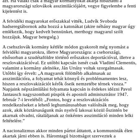
azt. Ha valaki csak a magyar kormányokat akarja hibáztatni a
magyarországi szlovákok asszimilációjáért, vegye figyelembe a fenti
kijelentést is.
A felvidéki magyarokat erőszakkal vitték, Ludvík Svoboda
hadseregtábornok adta hozzá a katonákat (akire néhány magyar úgy
emlékezik, hogy kedvelt bennünket, merthogy magyarul szólt
hozzájuk. Magyar betegség.)
A csehszlovák kormány kétféle módon gyakorolt még nyomást a
felvidéki magyarokra, illetve Magyarországra: a csehországi,
elsősorban a szudétaföldre történő erőszakos deportációval, illetve a
reszlovakizációval. Ez utóbbi kapcsán ismét csak Vladimí Clementis,
valamint a kormány alelnöke, Ján Ursíny voltak szorgalmasak.
Utóbbi így érvelt: „A magyarok fölöttébb alkalmasak az
asszimilációra, a folyamat tehát könnyű és problémamentes lesz,
hiszen a reszlovakizációt kérők őseik nemzetébe térnek vissza.”
Napjaink népszámlálási folyamata kapcsán is érdekes idézni Pavol
Jantausch nagyszombati püspök és apostoli adminisztrátor 1947.
február 7-i leveléből: „Fontos, hogy a reszlovakizációs
rendelkezéseket a lehető leghumánusabban valósítsák meg, hogy
azok, akik köztársaságunk más nyelvű lakosai közül őszintén be
akarnak olvadni, rátaláljanak az önkéntes asszimiláció minden lelki
feltételére.”
A nacionalizmus akkor minden pártot átitatott, a kommunisták élen
akartak járni ebben is. Háromtagú bizottságot szerveztek a