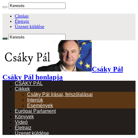
Címlap
Életrajz
Üzenet küldése
Csáky Pál
Csáky Pál honlapja
CSÁKY PÁL
Cikkek
Csáky Pál írásai, felszólalásai
Interjúk
Események
Európai Parlament
Könyvek
Videó
Életrajz
Üzenet küldése