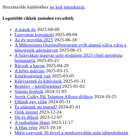
Hozzászólás küldéséhez
be kell jelentkezni
.
Legutóbbi cikkek (minden rovatból)
A másik én
2025-09-09
Lenyomat korunkról
2025-09-09
Az év novellái 2025
2025-06-18
A Millenniumi Ösztöndíjprogram nyílt alappá válva várja a
támogatók adományait
2025-06-15
A Szlovákiai magyar szép irodalom 2025 című antológia
bemutatója
2025-05-21
Rácsok a havon
2025-04-20
A teljes március
2025-03-15
Kötelességünk van
2025-03-05
Kényszerek és kihívások
2025-01-31
Remény – kérdőjelekkel
2025-01-02
Valami történik
2024-11-05
Sorok Csáky Pál Talamon Alfonz-díjához
2024-10-25
Eltűnik egy világ
2024-05-31
És utánunk mi marad?
2024-01-01
Örök üzenet
2023-12-24
Hit és illúzió
2023-12-07
A szabadság illatai
2023-11-17
A Hlas vége
2023-10-10
Miért vagyunk 30 évvel a rendszerváltás után elégedetlenek