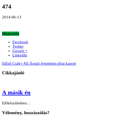
474
2014-06-13
Megosztás
Facebook
Twitter
Google +
LinkedIn
Előző
Csáky Pál Árpád fejedelem-díjat kapott
Cikkajánló
A másik én
Előkészületben…
Vélemény, hozzászólás?