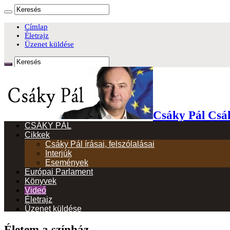
Címlap
Életrajz
Üzenet küldése
Csáky Pál Csá
CSÁKY PÁL
Cikkek
Csáky Pál írásai, felszólalásai
Interjúk
Események
Európai Parlament
Könyvek
Videó
Életrajz
Üzenet küldése
Életem a színház