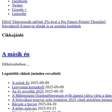
Facebook
Twitter
Google +
LinkedIn
Előző
Támogassák adójuk 2%-ával a Pro Futuro Polgári Társulást!
Következő
A magyar témák is az asztalra kerülnek
Cikkajánló
A másik én
Előkészületben…
Legutóbbi cikkek (minden rovatból)
A másik én
2025-09-09
Lenyomat korunkról
2025-09-09
Az év novellái 2025
2025-06-18
A Millenniumi Ösztöndíjprogram nyílt alappá válva várja a tá
A Szlovákiai magyar szép irodalom 2025 című antológia bemut
Rácsok a havon
2025-04-20
A teljes március
2025-03-15