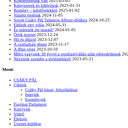
Kötelességünk van
2025-03-05
Kényszerek és kihívások
2025-01-31
Remény – kérdőjelekkel
2025-01-02
Valami történik
2024-11-05
Sorok Csáky Pál Talamon Alfonz-díjához
2024-10-25
Eltűnik egy világ
2024-05-31
És utánunk mi marad?
2024-01-01
Örök üzenet
2023-12-24
Hit és illúzió
2023-12-07
A szabadság illatai
2023-11-17
A Hlas vége
2023-10-10
Miért vagyunk 30 évvel a rendszerváltás után elégedetlenek
20
Nézzünk szembe a történtekkel!
2023-05-21
Menü:
CSÁKY PÁL
Cikkek
Csáky Pál írásai, felszólalásai
Interjúk
Események
Európai Parlament
Könyvek
Videó
Életrajz
Üzenet küldése