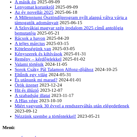
A másik én
2025-09-09
Lenyomat korunkról
2025-09-09
Az év novellái 2025
2025-06-18
A Millenniumi Ösztöndíjprogram nyílt alappá válva várja a
támogatók adományait
2025-06-15
A Szlovákiai magyar szép irodalom 2025 című antológia
bemutatója
2025-05-21
Rácsok a havon
2025-04-20
A teljes március
2025-03-15
Kötelességünk van
2025-03-05
Kényszerek és kihívások
2025-01-31
Remény – kérdőjelekkel
2025-01-02
Valami történik
2024-11-05
Sorok Csáky Pál Talamon Alfonz-díjához
2024-10-25
Eltűnik egy világ
2024-05-31
És utánunk mi marad?
2024-01-01
Örök üzenet
2023-12-24
Hit és illúzió
2023-12-07
A szabadság illatai
2023-11-17
A Hlas vége
2023-10-10
Miért vagyunk 30 évvel a rendszerváltás után elégedetlenek
2023-09-12
Nézzünk szembe a történtekkel!
2023-05-21
Menü: