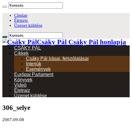
Címlap
Életrajz
Üzenet küldése
Csáky Pál Csáky Pál honlapja
CSÁKY PÁL
Cikkek
Csáky Pál írásai, felszólalásai
Interjúk
Események
Európai Parlament
Könyvek
Videó
Életrajz
Üzenet küldése
306_selye
2007-09-08