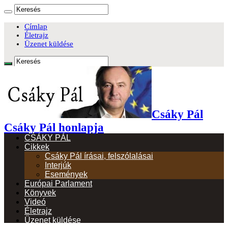
Címlap
Életrajz
Üzenet küldése
Csáky Pál
Csáky Pál honlapja
CSÁKY PÁL
Cikkek
Csáky Pál írásai, felszólalásai
Interjúk
Események
Európai Parlament
Könyvek
Videó
Életrajz
Üzenet küldése