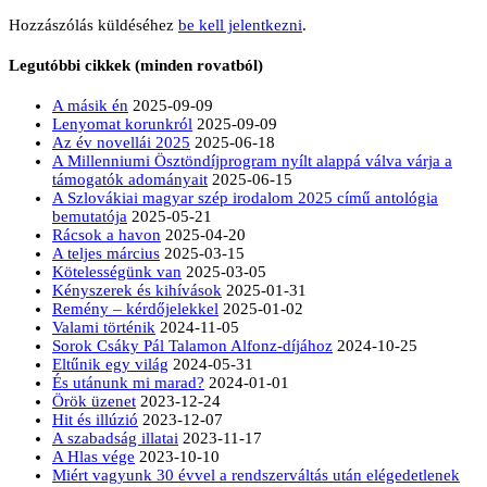
Hozzászólás küldéséhez
be kell jelentkezni
.
Legutóbbi cikkek (minden rovatból)
A másik én
2025-09-09
Lenyomat korunkról
2025-09-09
Az év novellái 2025
2025-06-18
A Millenniumi Ösztöndíjprogram nyílt alappá válva várja a
támogatók adományait
2025-06-15
A Szlovákiai magyar szép irodalom 2025 című antológia
bemutatója
2025-05-21
Rácsok a havon
2025-04-20
A teljes március
2025-03-15
Kötelességünk van
2025-03-05
Kényszerek és kihívások
2025-01-31
Remény – kérdőjelekkel
2025-01-02
Valami történik
2024-11-05
Sorok Csáky Pál Talamon Alfonz-díjához
2024-10-25
Eltűnik egy világ
2024-05-31
És utánunk mi marad?
2024-01-01
Örök üzenet
2023-12-24
Hit és illúzió
2023-12-07
A szabadság illatai
2023-11-17
A Hlas vége
2023-10-10
Miért vagyunk 30 évvel a rendszerváltás után elégedetlenek