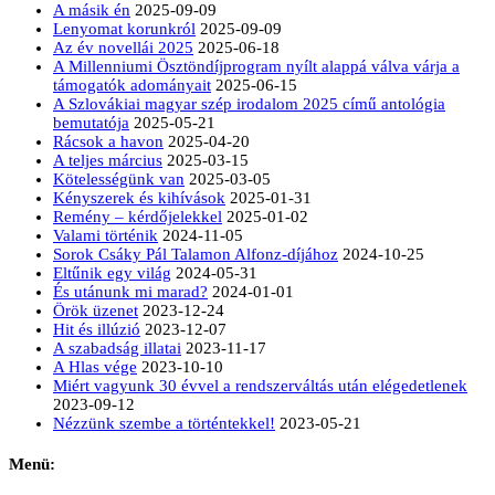
A másik én
2025-09-09
Lenyomat korunkról
2025-09-09
Az év novellái 2025
2025-06-18
A Millenniumi Ösztöndíjprogram nyílt alappá válva várja a
támogatók adományait
2025-06-15
A Szlovákiai magyar szép irodalom 2025 című antológia
bemutatója
2025-05-21
Rácsok a havon
2025-04-20
A teljes március
2025-03-15
Kötelességünk van
2025-03-05
Kényszerek és kihívások
2025-01-31
Remény – kérdőjelekkel
2025-01-02
Valami történik
2024-11-05
Sorok Csáky Pál Talamon Alfonz-díjához
2024-10-25
Eltűnik egy világ
2024-05-31
És utánunk mi marad?
2024-01-01
Örök üzenet
2023-12-24
Hit és illúzió
2023-12-07
A szabadság illatai
2023-11-17
A Hlas vége
2023-10-10
Miért vagyunk 30 évvel a rendszerváltás után elégedetlenek
2023-09-12
Nézzünk szembe a történtekkel!
2023-05-21
Menü: