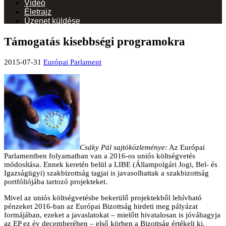
Videó
Életrajz
Üzenet küldése
Támogatás kisebbségi programokra
2015-07-31
Európai Parlament
Csáky Pál sajtóközleménye:
Az Európai
Parlamentben folyamatban van a 2016-os uniós költségvetés
módosítása. Ennek keretén belül a LIBE (Állampolgári Jogi, Bel- és
Igazságügyi) szakbizottság tagjai is javasolhattak a szakbizottság
portfóliójába tartozó projekteket.
Mivel az uniós költségvetésbe bekerülő projektekből lehívható
pénzeket 2016-ban az Európai Bizottság hirdeti meg pályázat
formájában, ezeket a javaslatokat – mielőtt hivatalosan is jóváhagyja
az EP ez év decemberében – első körben a Bizottság értékeli ki.