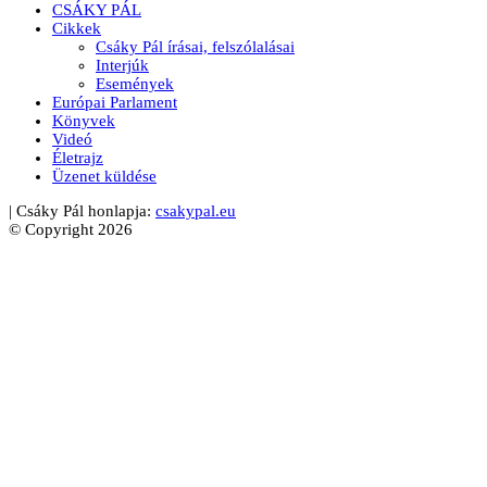
CSÁKY PÁL
Cikkek
Csáky Pál írásai, felszólalásai
Interjúk
Események
Európai Parlament
Könyvek
Videó
Életrajz
Üzenet küldése
| Csáky Pál honlapja:
csakypal.eu
© Copyright 2026