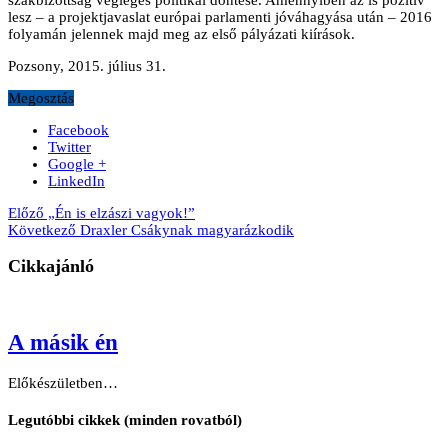
lesz – a projektjavaslat európai parlamenti jóváhagyása után – 2016
folyamán jelennek majd meg az első pályázati kiírások.
Pozsony, 2015. július 31.
Megosztás
Facebook
Twitter
Google +
LinkedIn
Előző
„Én is elzászi vagyok!”
Következő
Draxler Csákynak magyarázkodik
Cikkajánló
A másik én
Előkészületben…
Legutóbbi cikkek (minden rovatból)