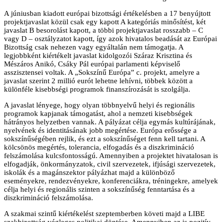
A júniusban kiadott európai bizottsági értékelésben a 17 benyújtott
projektjavaslat közül csak egy kapott A kategóriás minősítést, két
javaslat B besorolást kapott, a többi projektjavaslat rosszabb – C
vagy D – osztályzatot kapott, így azok hivatalos beadását az Európai
Bizottság csak nehezen vagy egyáltalán nem támogatja. A
legjobbként kiértékelt javaslat kidolgozói Száraz Krisztina és
Mészáros Anikó, Csáky Pál európai parlamenti képviselő
asszisztensei voltak. A „Sokszínű Európa” c. projekt, amelyre a
javaslat szerint 2 millió eurót lehetne lehívni, többek között a
különféle kisebbségi programok finanszírozását is szolgálja.
A javaslat lényege, hogy olyan többnyelvű helyi és regionális
programok kapjanak támogatást, ahol a nemzeti kisebbségek
hátrányos helyzetben vannak. A pályázat célja egymás kultúrájának,
nyelvének és identitásának jobb megértése. Európa erőssége a
sokszínűségében rejlik, és ezt a sokszínűséget fenn kell tartani. A
kölcsönös megértés, tolerancia, elfogadás és a diszkrimináció
felszámolása kulcsfontosságú. Amennyiben a projektet hivatalosan is
elfogadják, önkormányzatok, civil szervezetek, ifjúsági szervezetek,
iskolák és a magánszektor pályázhat majd a különböző
eseményekre, rendezvényekre, konferenciákra, tréningekre, amelyek
célja helyi és regionális szinten a sokszínűség fenntartása és a
diszkrimináció felszámolása.
A szakmai szintű kiértékelést szeptemberben követi majd a LIBE
szakbizottság végleges politikai döntése. Amennyiben az is pozitív