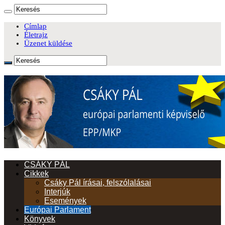
Címlap
Életrajz
Üzenet küldése
CSÁKY PÁL
Cikkek
Csáky Pál írásai, felszólalásai
Interjúk
Események
Európai Parlament
Könyvek