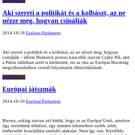
Bővebben »
Aki szereti a politikát és a kolbászt, az ne
nézze meg, hogyan csinálják
2014-10-18
Európai Parlament
Aki szereti a politikát és a kolbászt, az ne nézze meg, hogyan
csinálják – idézte Bismarck porosz kancellár szavait Csáky Pál, akit
a Pátria rádióban arról is kérdeztek, mi az oka az Európai Bizottság
megválasztásához vezető folyamatok elhúzódásának.
Bővebben »
Európai játszmák
2014-10-10
Európai Parlament
Bizony, sokáig naivan azt hittük, hogy az az Európai Unió, amelyre
úgy szerettünk felnézni, egy minden tekintetben szebb, jobb,
értékesebb hozzáállást tanúsító alakulat. Nem így van. Küzdőtér,