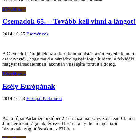
Bővebben »
Csemadok 65. – Tovább kell vinni a lángot!
2014-10-25
Események
A Csemadok létrejötték az akkori kommunisták azért engedték, mert
azt tervezték, hogy majd a párt ideológiáját fogja hirdetni a felvidéki
magyar társadalomban, azonban visszájára fordult a dolog.
Bővebben »
Esély Európának
2014-10-23
Európai Parlament
Az Európai Parlament október 22-én bizalmat szavazott Jean-Claude
Juncker bizottságának, és ezzel lezárta a nyolc hónapja tartó
bizonytalansági időszakot az EU-ban.