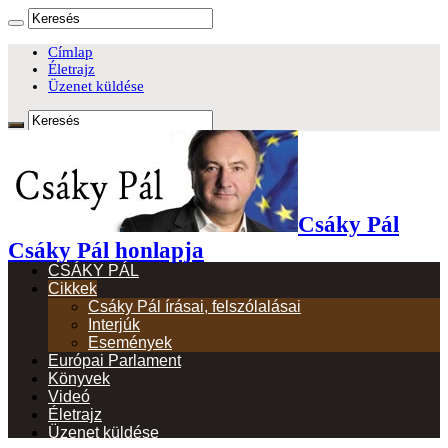
Címlap
Életrajz
Üzenet küldése
Csáky Pál
Csáky Pál honlapja
CSÁKY PÁL
Cikkek
Csáky Pál írásai, felszólalásai
Interjúk
Események
Európai Parlament
Könyvek
Videó
Életrajz
Üzenet küldése