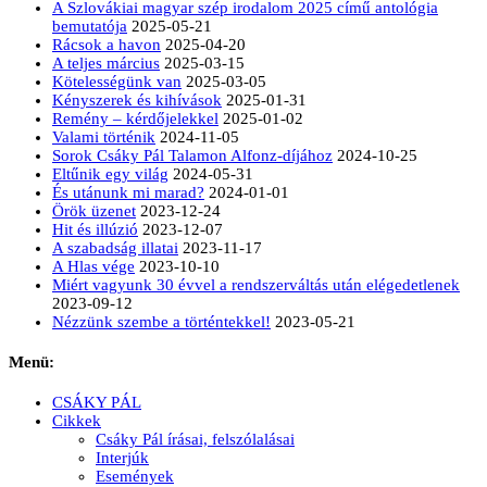
A Szlovákiai magyar szép irodalom 2025 című antológia
bemutatója
2025-05-21
Rácsok a havon
2025-04-20
A teljes március
2025-03-15
Kötelességünk van
2025-03-05
Kényszerek és kihívások
2025-01-31
Remény – kérdőjelekkel
2025-01-02
Valami történik
2024-11-05
Sorok Csáky Pál Talamon Alfonz-díjához
2024-10-25
Eltűnik egy világ
2024-05-31
És utánunk mi marad?
2024-01-01
Örök üzenet
2023-12-24
Hit és illúzió
2023-12-07
A szabadság illatai
2023-11-17
A Hlas vége
2023-10-10
Miért vagyunk 30 évvel a rendszerváltás után elégedetlenek
2023-09-12
Nézzünk szembe a történtekkel!
2023-05-21
Menü:
CSÁKY PÁL
Cikkek
Csáky Pál írásai, felszólalásai
Interjúk
Események