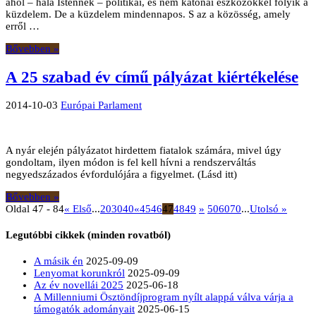
ahol – hála Istennek – politikai, és nem katonai eszközökkel folyik a
küzdelem. De a küzdelem mindennapos. S az a közösség, amely
erről …
Bővebben »
A 25 szabad év című pályázat kiértékelése
2014-10-03
Európai Parlament
A nyár elején pályázatot hirdettem fiatalok számára, mivel úgy
gondoltam, ilyen módon is fel kell hívni a rendszerváltás
negyedszázados évfordulójára a figyelmet. (Lásd itt)
Bővebben »
Oldal 47 - 84
« Első
...
20
30
40
«
45
46
47
48
49
»
50
60
70
...
Utolsó »
Legutóbbi cikkek (minden rovatból)
A másik én
2025-09-09
Lenyomat korunkról
2025-09-09
Az év novellái 2025
2025-06-18
A Millenniumi Ösztöndíjprogram nyílt alappá válva várja a
támogatók adományait
2025-06-15