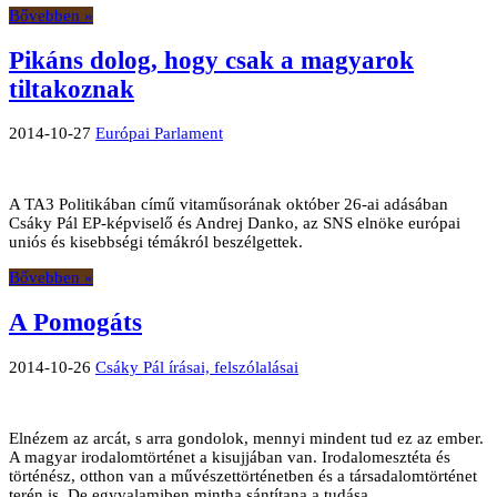
Bővebben »
Pikáns dolog, hogy csak a magyarok
tiltakoznak
2014-10-27
Európai Parlament
A TA3 Politikában című vitaműsorának október 26-ai adásában
Csáky Pál EP-képviselő és Andrej Danko, az SNS elnöke európai
uniós és kisebbségi témákról beszélgettek.
Bővebben »
A Pomogáts
2014-10-26
Csáky Pál írásai, felszólalásai
Elnézem az arcát, s arra gondolok, mennyi mindent tud ez az ember.
A magyar irodalomtörténet a kisujjában van. Irodalomesztéta és
történész, otthon van a művészettörténetben és a társadalomtörténet
terén is. De egyvalamiben mintha sántítana a tudása.