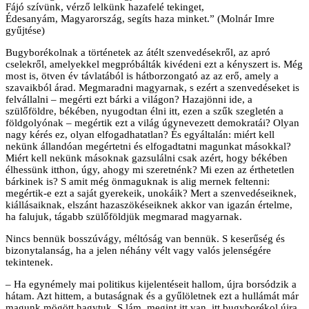
Fájó szívünk, vérző lelkünk hazafelé tekinget,
Édesanyám, Magyarország, segíts haza minket.” (Molnár Imre
gyűjtése)
Bugyborékolnak a történetek az átélt szenvedésekről, az apró
cselekről, amelyekkel megpróbálták kivédeni ezt a kényszert is. Még
most is, ötven év távlatából is hátborzongató az az erő, amely a
szavaikból árad. Megmaradni magyarnak, s ezért a szenvedéseket is
felvállalni – megérti ezt bárki a világon? Hazajönni ide, a
szülőföldre, békében, nyugodtan élni itt, ezen a szűk szegletén a
földgolyónak – megértik ezt a világ úgynevezett demokratái? Olyan
nagy kérés ez, olyan elfogadhatatlan? És egyáltalán: miért kell
nekünk állandóan megértetni és elfogadtatni magunkat másokkal?
Miért kell nekünk másoknak gazsulálni csak azért, hogy békében
élhessünk itthon, úgy, ahogy mi szeretnénk? Mi ezen az érthetetlen
bárkinek is? S amit még önmaguknak is alig mernek feltenni:
megértik-e ezt a saját gyerekeik, unokáik? Mert a szenvedéseiknek,
kiállásaiknak, elszánt hazaszökéseiknek akkor van igazán értelme,
ha falujuk, tágabb szülőföldjük megmarad magyarnak.
Nincs bennük bosszúvágy, méltóság van bennük. S keserűség és
bizonytalanság, ha a jelen néhány vélt vagy valós jelenségére
tekintenek.
– Ha egynémely mai politikus kijelentéseit hallom, újra borsódzik a
hátam. Azt hittem, a butaságnak és a gyűlöletnek ezt a hullámát már
magunk mögött hagytuk. S lám, megint itt van, itt bugyborékol újra