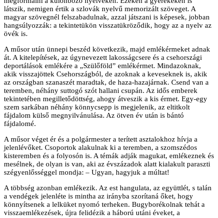
megformálni a különböző nyelveken. Ezeken a gyerekeken is
látszik, nemigen értik a szlovák nyelvű memorizált szöveget. A
magyar szövegnél felszabadulnak, azzal játszani is képesek, jobban
hangsúlyozzák: a tekintetükön visszatükröződik, hogy az a nyelv az
övék is.
A műsor után ünnepi beszéd következik, majd emlékérmeket adnak
át. A kitelepítések, az úgynevezett lakosságcsere és a csehországi
deportálások emlékére a „Szülőföld” emlékérmet. Mindazoknak,
akik visszajöttek Csehországból, de azoknak a keveseknek is, akik
az országban szanaszét maradtak, de haza-hazajárnak. Csend van a
teremben, néhány suttogó szót hallani csupán. Az idős emberek
tekintetében megilletődöttség, ahogy átveszik a kis érmet. Egy-egy
szem sarkában néhány könnycsepp is megjelenik, az eltitkolt
fájdalom külső megnyilvánulása. Az ötven év után is bántó
fájdalomé.
A műsor véget ér és a polgármester a terített asztalokhoz hívja a
jelenlévőket. Csoportok alakulnak ki a teremben, a szomszédos
kisteremben és a folyosón is. A témák adják magukat, emlékeznek és
mesélnek, de olyan is van, aki az évszázadok alatt kialakult paraszti
szégyenlősséggel mondja: – Ugyan, hagyjuk a múltat!
A többség azonban emlékezik. Az est hangulata, az együttlét, s talán
a vendégek jelenléte is mintha az irányba szorítaná őket, hogy
könnyítsenek a lelküket nyomó terheken. Bugyborékolnak tehát a
visszaemlékezések, újra felidézik a háború utáni éveket, a