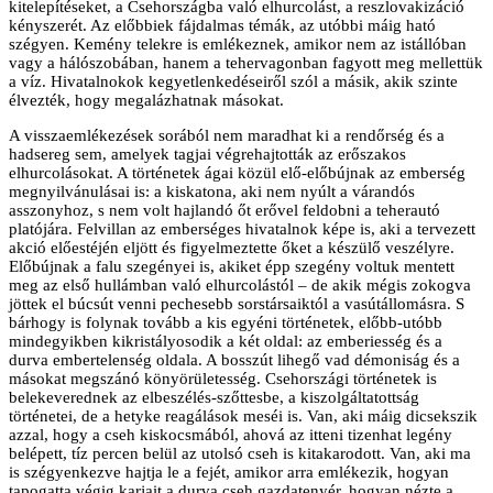
kitelepítéseket, a Csehországba való elhurcolást, a reszlovakizáció
kényszerét. Az előbbiek fájdalmas témák, az utóbbi máig ható
szégyen. Kemény telekre is emlékeznek, amikor nem az istállóban
vagy a hálószobában, hanem a tehervagonban fagyott meg mellettük
a víz. Hivatalnokok kegyetlenkedéseiről szól a másik, akik szinte
élvezték, hogy megalázhatnak másokat.
A visszaemlékezések sorából nem maradhat ki a rendőrség és a
hadsereg sem, amelyek tagjai végrehajtották az erőszakos
elhurcolásokat. A történetek ágai közül elő-előbújnak az emberség
megnyilvánulásai is: a kiskatona, aki nem nyúlt a várandós
asszonyhoz, s nem volt hajlandó őt erővel feldobni a teherautó
platójára. Felvillan az emberséges hivatalnok képe is, aki a tervezett
akció előestéjén eljött és figyelmeztette őket a készülő veszélyre.
Előbújnak a falu szegényei is, akiket épp szegény voltuk mentett
meg az első hullámban való elhurcolástól – de akik mégis zokogva
jöttek el búcsút venni pechesebb sorstársaiktól a vasútállomásra. S
bárhogy is folynak tovább a kis egyéni történetek, előbb-utóbb
mindegyikben kikristályosodik a két oldal: az emberiesség és a
durva embertelenség oldala. A bosszút lihegő vad démoniság és a
másokat megszánó könyörületesség. Csehországi történetek is
belekeverednek az elbeszélés-szőttesbe, a kiszolgáltatottság
történetei, de a hetyke reagálások meséi is. Van, aki máig dicsekszik
azzal, hogy a cseh kiskocsmából, ahová az itteni tizenhat legény
belépett, tíz percen belül az utolsó cseh is kitakarodott. Van, aki ma
is szégyenkezve hajtja le a fejét, amikor arra emlékezik, hogyan
tapogatta végig karjait a durva cseh gazdatenyér, hogyan nézte a