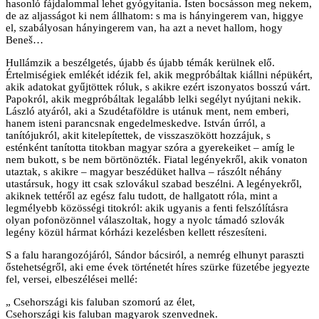
hasonló fájdalommal lehet gyógyítania. Isten bocsásson meg nekem,
de az aljasságot ki nem állhatom: s ma is hányingerem van, higgye
el, szabályosan hányingerem van, ha azt a nevet hallom, hogy
Beneš…
Hullámzik a beszélgetés, újabb és újabb témák kerülnek elő.
Értelmiségiek emlékét idézik fel, akik megpróbáltak kiállni népükért,
akik adatokat gyűjtöttek róluk, s akikre ezért iszonyatos bosszú várt.
Papokról, akik megpróbáltak legalább lelki segélyt nyújtani nekik.
László atyáról, aki a Szudétaföldre is utánuk ment, nem emberi,
hanem isteni parancsnak engedelmeskedve. István úrról, a
tanítójukról, akit kitelepítettek, de visszaszökött hozzájuk, s
esténként tanította titokban magyar szóra a gyerekeiket – amíg le
nem bukott, s be nem börtönözték. Fiatal legényekről, akik vonaton
utaztak, s akikre – magyar beszédüket hallva – rászólt néhány
utastársuk, hogy itt csak szlovákul szabad beszélni. A legényekről,
akiknek tettéről az egész falu tudott, de hallgatott róla, mint a
legmélyebb közösségi titokról: akik ugyanis a fenti felszólításra
olyan pofonözönnel válaszoltak, hogy a nyolc támadó szlovák
legény közül hármat kórházi kezelésben kellett részesíteni.
S a falu harangozójáról, Sándor bácsiról, a nemrég elhunyt paraszti
őstehetségről, aki eme évek történetét híres szürke füzetébe jegyezte
fel, versei, elbeszélései mellé:
„ Csehországi kis faluban szomorú az élet,
Csehországi kis faluban magyarok szenvednek.