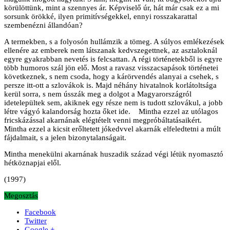
körülöttünk, mint a szennyes ár. Képviselő úr, hát már csak ez a mi
sorsunk örökké, ilyen primitívségekkel, ennyi rosszakarattal
szembenézni állandóan?
A termekben, s a folyosón hullámzik a tömeg. A súlyos emlékezések
ellenére az emberek nem látszanak kedvszegettnek, az asztaloknál
egyre gyakrabban nevetés is felcsattan. A régi történetekből is egyre
több humoros szál jön elő. Most a ravasz visszacsapások történetei
következnek, s nem csoda, hogy a kárörvendés alanyai a csehek, s
persze itt-ott a szlovákok is. Majd néhány hivatalnok korlátoltsága
kerül sorra, s nem ússzák meg a dolgot a Magyarországról
idetelepültek sem, akiknek egy része nem is tudott szlovákul, a jobb
létre vágyó kalandorság hozta őket ide. Mintha ezzel az utólagos
fricskázással akarnának elégtételt venni megpróbáltatásaikért.
Mintha ezzel a kicsit erőltetett jókedvvel akarnák elfeledtetni a múlt
fájdalmait, s a jelen bizonytalanságait.
Mintha menekülni akarnának huszadik század végi létük nyomasztó
hétköznapjai elől.
(1997)
Megosztás
Facebook
Twitter
Google +