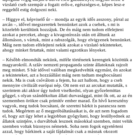
vizslató cseh szempár a fogait: erős-e, egészséges-e, képes lesz-e
reggeltől estig dolgozni neki.
– Higgye el, képviselő úr – mondja az egyik idős asszony, pírral az
arcán –, idővel megszerettek bennünket azok a csehek, s mi is
közelebb kerültünk hozzájuk. De én máig nem tudom elfelejteni
azokat a perceket, ahogy a kivagonírozás után ott álltunk az
állomáson, s vártuk, mint a rabszolgák, hogy elvigyenek bennünket.
Máig nem tudom elfelejteni nekik azokat a vizslató tekinteteket,
ahogy minket firtattak, mint valami egzotikus lényeket.
– Később elmondták nekünk, miféle történetek kerengtek közöttük a
magyarokról. A szláv nemzeti propaganda szinte állatoknak rajzolt
meg minket. S bár idővel valóban megkedveltük egymást, én azokat
a tekinteteket, azt a hozzáállást máig nem tudtam megbocsátani
nekik. Ma is csak csóválom a fejem, ha azt hallom, hogy a cseh
mennyire civilizált európai nép. Ott nem ezt az arcukat mutatták, s
szerintem aki akkor úgy tudott viselkedni, olyan győzelemittas
gőggel, s olyan szándékoltan állati durvasággal, mint ők ott, az az én
szememben örökre csak primitív ember marad. Én hívő keresztény
vagyok, meg tudok bocsátani, de szeretni bárkit is parancsra nem
tudok. Megértem az ő megpróbáltatásaikat is, de azt nem fogadom
el, hogy azt úgy lehet a legjobban gyógyítani, hogy lesüllyednek az
állatok szintjére, s durvábbak lesznek másokkal szemben, mint velük
szemben voltak bizonyos németek. Soha nem fogok egyetérteni
azzal, hogy bárkinek a saját fájdalmát csak a másnak okozott