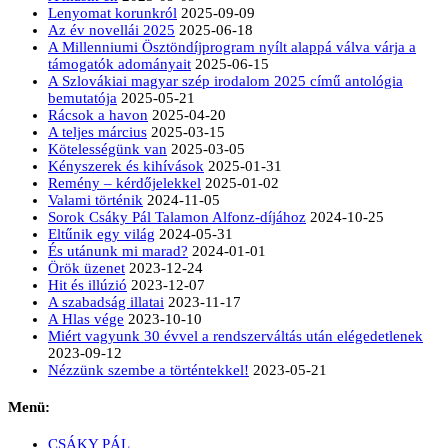
Lenyomat korunkról
2025-09-09
Az év novellái 2025
2025-06-18
A Millenniumi Ösztöndíjprogram nyílt alappá válva várja a
támogatók adományait
2025-06-15
A Szlovákiai magyar szép irodalom 2025 című antológia
bemutatója
2025-05-21
Rácsok a havon
2025-04-20
A teljes március
2025-03-15
Kötelességünk van
2025-03-05
Kényszerek és kihívások
2025-01-31
Remény – kérdőjelekkel
2025-01-02
Valami történik
2024-11-05
Sorok Csáky Pál Talamon Alfonz-díjához
2024-10-25
Eltűnik egy világ
2024-05-31
És utánunk mi marad?
2024-01-01
Örök üzenet
2023-12-24
Hit és illúzió
2023-12-07
A szabadság illatai
2023-11-17
A Hlas vége
2023-10-10
Miért vagyunk 30 évvel a rendszerváltás után elégedetlenek
2023-09-12
Nézzünk szembe a történtekkel!
2023-05-21
Menü:
CSÁKY PÁL