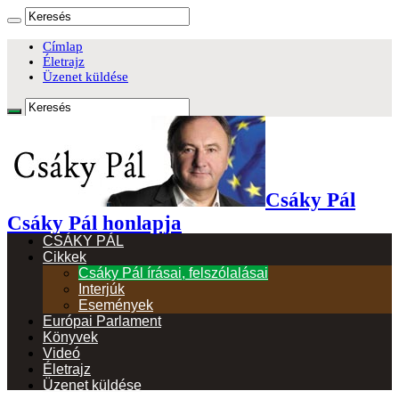
Címlap
Életrajz
Üzenet küldése
Csáky Pál
Csáky Pál honlapja
CSÁKY PÁL
Cikkek
Csáky Pál írásai, felszólalásai
Interjúk
Események
Európai Parlament
Könyvek
Videó
Életrajz
Üzenet küldése