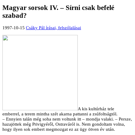
Magyar sorsok IV. – Sírni csak befelé
szabad?
1997-10-15
Csáky Pál írásai, felszólalásai
A kis kultúrház tele
emberrel, a terem mintha szét akarna pattanni a zsúfoltságtól.
– Ennyien talán még soha nem voltunk itt – mondja valaki. – Persze,
hazajöttek még Privigyéről, Ostraváról is. Nem gondoltam volna,
hogy ilyen sok embert megmozgat ez az ügy ötven év után.