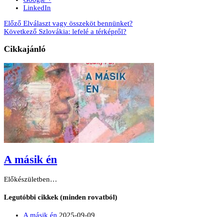
LinkedIn
Előző
Elválaszt vagy összeköt bennünket?
Következő
Szlovákia: lefelé a térképről?
Cikkajánló
A másik én
Előkészületben…
Legutóbbi cikkek (minden rovatból)
A másik én
2025-09-09