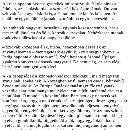
A kis színpadon óvodás gyerekek műsora zajlik. Iskola nincs a
faluban, az iskoláskorúak a szomszéd községbe járnak. Ott van
szlovák és magyar iskola is, a Garam mente kellős közepén. Az
előbbibe egyre többen járnak, az utóbbiba egyre kevesebben.
Az emberek magyarul beszélnek egymás közt a teremben, bár a
messziről jötteken érződik, keresik a szavakat. Nehézkesen tudnak
csak visszailleszkedni a magyar miliőbe.
– Szlovák közegben élek, hiába, nehezebben beszélek az
anyanyelvemen – mentegetőzik egyikük, kicsit szégyenkezve. –
Pedig naponta elolvasom az Új Szót, hetente a Szabad Újságot,
gyakran könyvet is olvasok magyarul. De nem elég, ez sem elég,
beszélnem nemigen van kivel.
A kis csöppségek a színpadon először szlovákul, majd magyarul
szavalnak, énekelnek. A községben az új nemzeti csoda, kétnyelvű
óvoda működik. Az Európa Tanács oktatásügyi főosztályának
vezetője akár tanulmánya mellékleteként is feltüntethetné ezeket a
nebulókat. Ő mondta a közelmúltban Bécsben egy nemzetközi
konferencián, hogy a napi érintkezés szintjén igen, de az igényesebb
megfogalmazások szintjén nem beszélhetünk teljesen kétnyelvű
egyénről, kétnyelvű oktatásról, két vagy több nyelv azonos szintű
ismeretéről. Az adott kérdésről egy adott pillanatban mindenki egy
nyelven gondolkodik, függetlenül attól, hogy egyébként hány
nyelvet bír, s a megfogalmazásokat sem tudja ugyanolyan szinten