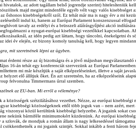
hivatalok, az adott tagállam belső jogrendje szerint) hitelesíteniük kell 
möszölnek majd megint mindenféle egyéb vélt vagy valós kisebbséget a
an az őshonos kisebbségekről szól. Ez tehát már ma is nagy érv a mi ke
zeléseiből indul ki, hanem az Európai Parlament konszenzussal elfoga
hívott tavaly az erdélyi és a brüsszeli aláírásgyűjtési akció indításá
megfogalmazni a nyugat-európai kisebbségi vezetőkkel kapcsolatban. 
adkozásaiknál, az idén pedig azt láttam, hogy táncolni, énekelgetni és 
 az idei év elején, ez bizony komoly tanulság kell, hogy legyen mindan
ágra, mit szeretnének lépni az ügyben.
yamat érdemi része az új bizottságra és a jövő májusban megválasztandó
 Május 16-án tehát egy konferenciát szervezünk az Európai Parlamentbe
ettem mi már készítjük a saját elképzeléseinket, illetve a saját javasl
kész helyzet elő állítjuk őket. Én azt szeretném, ha az elképzeléseink ala
ergroup felvonulna Timmermans úrral szemben.
eszélnek az EU-ban. Mi erről a véleménye?
a közösségek szétzilálásához vezethet. Nézze, az európai kisebbségi 
agyar kisebbségi közösségeknek ettől több joguk van – nem azért, mert 
ág viszonyai közül kerültünk kisebbségi helyzetbe. A jogaink sokat cs
lene nekünk bármiféle minimumokért küzdenünk. Az európai kisebbségi 
a szlovák, de mondjuk a román állam is nagy lelkesedéssel támogatna e
al csökkenthetnék a mi jogaink szintjét. Sokkal inkább a fenti három f