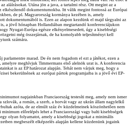
az aláírásokat. Utána jön a java, a tartalmi rész. Ott megint az a
z elkészítendő dokumentumokba. Itt válik megint fontossá az Európai
zünkben, de pl. Magyarország kormánya kezében is, amely
dott dokumentumából is. Ezen az alapon kezdünk el majd tárgyalni az
ra is, a jövő hónapban Hollandiában megtartandó konferenciájukon
Ahogy Nyugat-Európa egésze elkényelmesedett, úgy a kisebbségi
sörözgetni még összejárnak, de ha komolyabb teljesítményt kell
nyiunk számára.
 új parlamentre marad. De én nem fogadom el ezt a játékot, ezen a
n, amelyre meghívjuk Timmermans első alelnök urat is. A konferencia
atainkat is az EP határozat alapján. Tehát nem várjuk meg, hogy a
ptézisei bekerülnének az európai pártok programjaiba is a jövő évi EP-
minimumot napjainkban Franciaország testesíti meg, amely nem ismer
a szlovák, a román, a szerb, a horvát vagy az ukrán állam nagylelkű
orbultak azóta, de az elmúlt száz év küzdelmeinek köszönhetően nem
minimum előrelépés lehet a Franciaországi vagy balti kisebbségek
gy olyan folyamatot, amely a kisebbségi jogokat a minimális
ejezetben megbeszélt elképzelés alapján kellene küzdenünk jogaink