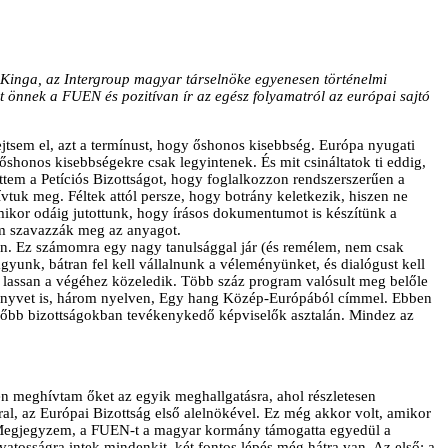
 Kinga, az Intergroup magyar társelnöke egyenesen történelmi
t önnek a FUEN és pozitívan ír az egész folyamatról az európai sajtó
tsem el, azt a termínust, hogy őshonos kisebbség. Európa nyugati
z őshonos kisebbségekre csak legyintenek. És mit csináltatok ti eddig,
ettem a Petíciós Bizottságot, hogy foglalkozzon rendszerszerűen a
tuk meg. Féltek attól persze, hogy botrány keletkezik, hiszen ne
 Amikor odáig jutottunk, hogy írásos dokumentumot is készítünk a
em szavazzák meg az anyagot.
ban. Ez számomra egy nagy tanulsággal jár (és remélem, nem csak
unk, bátran fel kell vállalnunk a véleményünket, és dialógust kell
l lassan a végéhez közeledik. Több száz program valósult meg belőle
könyvet is, három nyelven, Egy hang Közép-Európából címmel. Ebben
 főbb bizottságokban tevékenykedő képviselők asztalán. Mindez az
 meghívtam őket az egyik meghallgatásra, ahol részletesen
l, az Európai Bizottság első alelnökével. Ez még akkor volt, amikor
n. Megjegyzem, a FUEN-t a magyar kormány támogatta egyedül a
atosságra intek mindenkit, két fontos lépés még hátra van. Az első: a