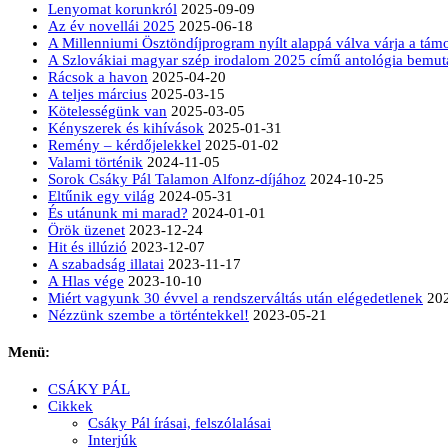
Lenyomat korunkról
2025-09-09
Az év novellái 2025
2025-06-18
A Millenniumi Ösztöndíjprogram nyílt alappá válva várja a tá
A Szlovákiai magyar szép irodalom 2025 című antológia bemut
Rácsok a havon
2025-04-20
A teljes március
2025-03-15
Kötelességünk van
2025-03-05
Kényszerek és kihívások
2025-01-31
Remény – kérdőjelekkel
2025-01-02
Valami történik
2024-11-05
Sorok Csáky Pál Talamon Alfonz-díjához
2024-10-25
Eltűnik egy világ
2024-05-31
És utánunk mi marad?
2024-01-01
Örök üzenet
2023-12-24
Hit és illúzió
2023-12-07
A szabadság illatai
2023-11-17
A Hlas vége
2023-10-10
Miért vagyunk 30 évvel a rendszerváltás után elégedetlenek
20
Nézzünk szembe a történtekkel!
2023-05-21
Menü:
CSÁKY PÁL
Cikkek
Csáky Pál írásai, felszólalásai
Interjúk