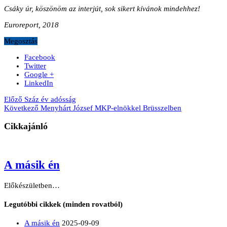
Csáky úr, köszönöm az interjút, sok sikert kívánok mindehhez!
Euroreport, 2018
Megosztás
Facebook
Twitter
Google +
LinkedIn
Előző
Száz év adósság
Következő
Menyhárt József MKP-elnökkel Brüsszelben
Cikkajánló
A másik én
Előkészületben…
Legutóbbi cikkek (minden rovatból)
A másik én
2025-09-09