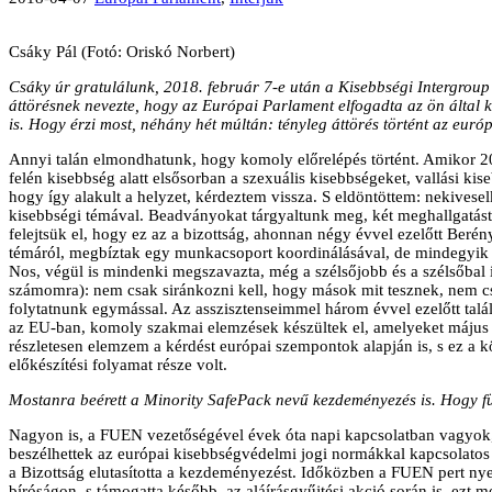
Csáky Pál (Fotó: Oriskó Norbert)
Csáky úr gratulálunk, 2018. február 7-e után a Kisebbségi Intergrou
áttörésnek nevezte, hogy az Európai Parlament elfogadta az ön által 
is. Hogy érzi most, néhány hét múltán: tényleg áttörés történt az euró
Annyi talán elmondhatunk, hogy komoly előrelépés történt. Amikor 20
felén kisebbség alatt elsősorban a szexuális kisebbségeket, vallási kis
hogy így alakult a helyzet, kérdeztem vissza. S eldöntöttem: nekivesel
kisebbségi témával. Beadványokat tárgyaltunk meg, két meghallgatást 
felejtsük el, hogy ez az a bizottság, ahonnan négy évvel ezelőtt Beré
témáról, megbíztak egy munkacsoport koordinálásával, de mindegyik
Nos, végül is mindenki megszavazta, még a szélsőjobb és a szélsőbal 
számomra): nem csak siránkozni kell, hogy mások mit tesznek, nem csa
folytatnunk egymással. Az asszisztenseimmel három évvel ezelőtt talá
az EU-ban, komoly szakmai elemzések készültek el, amelyeket május 
részletesen elemzem a kérdést európai szempontok alapján is, s ez a
előkészítési folyamat része volt.
Mostanra beérett a Minority SafePack nevű kezdeményezés is. Hogy fü
Nagyon is, a FUEN vezetőségével évek óta napi kapcsolatban vagyok,
beszélhettek az európai kisebbségvédelmi jogi normákkal kapcsolatos 
a Bizottság elutasította a kezdeményezést. Időközben a FUEN pert n
bíróságon, s támogatta később, az aláírásgyűjtési akció során is, ezt