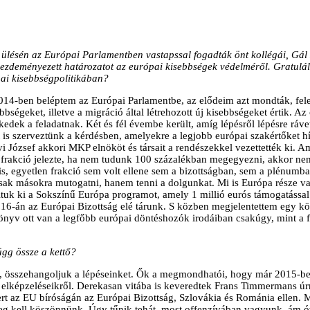
p ülésén az Európai Parlamentben vastapssal fogadták önt kollégái, Gál
kezdeményezett határozatot az európai kisebbségek védelméről. Gratulál
pai kisebbségpolitikában?
14-ben beléptem az Európai Parlamentbe, az elődeim azt mondták, felej
ebbségeket, illetve a migráció által létrehozott új kisebbségeket értik. A
kedek a feladatnak. Két és fél évembe került, amíg lépésről lépésre ráv
is szerveztünk a kérdésben, amelyekre a legjobb európai szakértőket hív
nyi József akkori MKP elnököt és társait a rendészekkel vezettették ki.
 frakció jelezte, ha nem tudunk 100 százalékban megegyezni, akkor n
is, egyetlen frakció sem volt ellene sem a bizottságban, sem a plénum
k másokra mutogatni, hanem tenni a dolgunkat. Mi is Európa része vagy
ltuk ki a Sokszínű Európa programot, amely 1 millió eurós támogatássa
16-án az Európai Bizottság elé tárunk. S közben megjelentettem egy 
 könyv ott van a legfőbb európai döntéshozók irodáiban csakúgy, mint a
gg össze a kettő?
 összehangoljuk a lépéseinket. Ők a megmondhatói, hogy már 2015-ben
elképzeléseikről. Derekasan vitába is keveredtek Frans Timmermans úrra
yert az EU bíróságán az Európai Bizottság, Szlovákia és Románia elle
 meg kell köszönnünk. Úgy tűnik tehát, most offenzívában vagyunk, ám óv