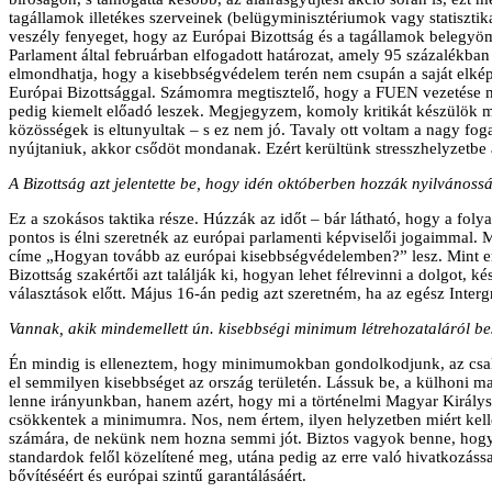
tagállamok illetékes szerveinek (belügyminisztériumok vagy statisztikai 
veszély fenyeget, hogy az Európai Bizottság és a tagállamok belegyö
Parlament által februárban elfogadott határozat, amely 95 százalékb
elmondhatja, hogy a kisebbségvédelem terén nem csupán a saját elkép
Európai Bizottsággal. Számomra megtisztelő, hogy a FUEN vezetése meg
pedig kiemelt előadó leszek. Megjegyzem, komoly kritikát készülök 
közösségek is eltunyultak – s ez nem jó. Tavaly ott voltam a nagy fog
nyújtaniuk, akkor csődöt mondanak. Ezért kerültünk stresszhelyzetbe
A Bizottság azt jelentette be, hogy idén októberben hozzák nyilvánoss
Ez a szokásos taktika része. Húzzák az időt – bár látható, hogy a fol
pontos is élni szeretnék az európai parlamenti képviselői jogaimmal.
címe „Hogyan tovább az európai kisebbségvédelemben?” lesz. Mint említ
Bizottság szakértői azt találják ki, hogyan lehet félrevinni a dolgot, 
választások előtt. Május 16-án pedig azt szeretném, ha az egész Int
Vannak, akik mindemellett ún. kisebbségi minimum létrehozataláról b
Én mindig is elleneztem, hogy minimumokban gondolkodjunk, az csak 
el semmilyen kisebbséget az ország területén. Lássuk be, a külhoni m
lenne irányunkban, hanem azért, hogy mi a történelmi Magyar Királys
csökkentek a minimumra. Nos, nem értem, ilyen helyzetben miért kel
számára, de nekünk nem hozna semmi jót. Biztos vagyok benne, hogy 
standardok felől közelítené meg, utána pedig az erre való hivatkozáss
bővítéséért és európai szintű garantálásáért.