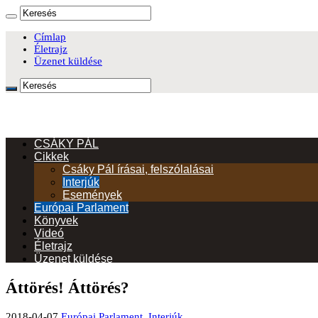
Címlap
Életrajz
Üzenet küldése
CSÁKY PÁL
Cikkek
Csáky Pál írásai, felszólalásai
Interjúk
Események
Európai Parlament
Könyvek
Videó
Életrajz
Üzenet küldése
Áttörés! Áttörés?
2018-04-07
Európai Parlament
,
Interjúk