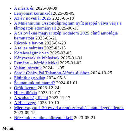
A másik én
2025-09-09
Lenyomat korunkról
2025-09-09
Az év novellái 2025
2025-06-18
A Millenniumi Ösztöndíjprogram nyílt alappá válva várja a
támogatók adományait
2025-06-15
A Szlovákiai magyar szép irodalom 2025 című antológia
bemutatója
2025-05-21
Rácsok a havon
2025-04-20
A teljes március
2025-03-15
Kötelességünk van
2025-03-05
Kényszerek és kihívások
2025-01-31
Remény – kérdőjelekkel
2025-01-02
Valami történik
2024-11-05
Sorok Csáky Pál Talamon Alfonz-díjához
2024-10-25
Eltűnik egy világ
2024-05-31
És utánunk mi marad?
2024-01-01
Örök üzenet
2023-12-24
Hit és illúzió
2023-12-07
A szabadság illatai
2023-11-17
A Hlas vége
2023-10-10
Miért vagyunk 30 évvel a rendszerváltás után elégedetlenek
2023-09-12
Nézzünk szembe a történtekkel!
2023-05-21
Menü: