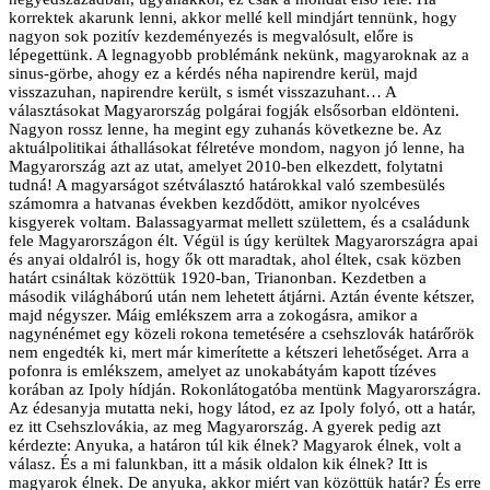
korrektek akarunk lenni, akkor mellé kell mindjárt tennünk, hogy
nagyon sok pozitív kezdeményezés is megvalósult, előre is
lépegettünk. A legnagyobb problémánk nekünk, magyaroknak az a
sinus-görbe, ahogy ez a kérdés néha napirendre kerül, majd
visszazuhan, napirendre került, s ismét visszazuhant… A
választásokat Magyarország polgárai fogják elsősorban eldönteni.
Nagyon rossz lenne, ha megint egy zuhanás következne be. Az
aktuálpolitikai áthallásokat félretéve mondom, nagyon jó lenne, ha
Magyarország azt az utat, amelyet 2010-ben elkezdett, folytatni
tudná! A magyarságot szétválasztó határokkal való szembesülés
számomra a hatvanas években kezdődött, amikor nyolcéves
kisgyerek voltam. Balassagyarmat mellett születtem, és a családunk
fele Magyarországon élt. Végül is úgy kerültek Magyarországra apai
és anyai oldalról is, hogy ők ott maradtak, ahol éltek, csak közben
határt csináltak közöttük 1920-ban, Trianonban. Kezdetben a
második világháború után nem lehetett átjárni. Aztán évente kétszer,
majd négyszer. Máig emlékszem arra a zokogásra, amikor a
nagynénémet egy közeli rokona temetésére a csehszlovák határőrök
nem engedték ki, mert már kimerítette a kétszeri lehetőséget. Arra a
pofonra is emlékszem, amelyet az unokabátyám kapott tízéves
korában az Ipoly hídján. Rokonlátogatóba mentünk Magyarországra.
Az édesanyja mutatta neki, hogy látod, ez az Ipoly folyó, ott a határ,
ez itt Csehszlovákia, az meg Magyarország. A gyerek pedig azt
kérdezte: Anyuka, a határon túl kik élnek? Magyarok élnek, volt a
válasz. És a mi falunkban, itt a másik oldalon kik élnek? Itt is
magyarok élnek. De anyuka, akkor miért van közöttük határ? És erre