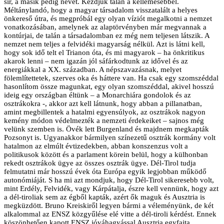
sír, a másik pedig nevet. Kezdjük talán a kellemesebbel.
Méltánylandó, hogy a magyar társadalom visszatalált a helyes
önkereső útra, és megpróbál egy olyan víziót megalkotni a nemzet
vonatkozásában, amelynek az alaptörvényben már megvannak a
kontúrjai, de talán a társadalomban ez még nem teljesen látszik. A
nemzet nem teljes a felvidéki magyarság nélkül. Azt is látni kell,
hogy sok idő telt el Trianon óta, és mi magyarok – ha önkritikus
akarok lenni – nem igazán jól sáfárkodtunk az idővel és az
energiákkal a XX. században. A népszavazásnak, melyet
fölemlítettetek, szerves oka és háttere van. Ha csak egy szomszéddal
hasonlítom össze magunkat, egy olyan szomszéddal, akivel hosszú
ideig egy országban éltünk – a Monarchiára gondolok és az
osztrákokra -, akkor azt kell látnunk, hogy abban a pillanatban,
amint megbillentek a hatalmi egyensúlyok, az osztrákok nagyon
kemény módon védelmezték a nemzeti érdekeiket – sajnos még
velünk szemben is. Övék lett Burgenland és majdnem megkapták
Pozsonyt is. Ugyanakkor bármilyen színezetű osztrák kormány volt
hatalmon az elmúlt évtizedekben, abban konszenzus volt a
politikusok között és a parlament körein belül, hogy a külhonban
rekedt osztrákok ügye az összes osztrák ügye. Dél-Tirol tudja
felmutatni már hosszú évek óta Európa egyik legjobban működő
autonómiáját. S ha mi azt mondjuk, hogy Dél-Tirol sikeresebb volt,
mint Erdély, Felvidék, vagy Kárpátalja, észre kell vennünk, hogy azt
a dél-tiroliak sem az égből kapták, azért ők maguk és Ausztria is
megküzdött. Bruno Kreiskiről legyen bármi a véleményünk, de két
alkalommal az ENSZ közgyűlése elé vitte a dél-tiroli kérdést. Ennek
köszönhetően kapott ENSZ jóváhagyással Ausztria egyfajta