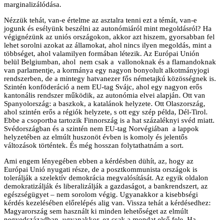
marginalizálódása.
Nézzük tehát, van-e értelme az asztalra tenni ezt a témát, van-e
jogunk és esélyünk beszélni az autonómiáról mint megoldásról? Ha
végignézünk az uniós országokon, akkor azt hiszem, gyorsabban fel
lehet sorolni azokat az államokat, ahol nincs ilyen megoldás, mint a
többséget, ahol valamilyen formában létezik. Az Európai Unión
belül Belgiumban, ahol nem csak a vallonoknak és a flamandoknak
van parlamentje, a kormánya egy nagyon bonyolult alkotmányjogi
rendszerben, de a mintegy hatvanezer fős németajkú közösségnek is.
Szintén konföderáció a nem EU-tag Svájc, ahol egy nagyon erős
kantonális rendszer működik, az autonómia elvei alapján. Ott van
Spanyolország: a baszkok, a katalánok helyzete. Ott Olaszország,
ahol szintén erős a régiók helyzete, s ott egy szép példa, Dél-Tirol.
Ebbe a csoportba tartozik Finnország is a hat százaléknyi svéd miatt.
Svédországban és a szintén nem EU-tag Norvégiában a lappok
helyzetében az elmúlt huszonöt évben is komoly és jelentős
változások történtek. És még hosszan folytathatnám a sort.
Ami engem lényegében ebben a kérdésben dühít, az, hogy az
Európai Unió nyugati része, de a posztkommunista országok is
tolerálják a szelektív demokrácia megvalósítását. Az egyik oldalon
demokratizálják és liberalizálják a gazdaságot, a bankrendszert, az
egészségügyet – nem sorolom végig. Ugyanakkor a kisebbségi
kérdés kezelésében előrelépés alig van. Vissza tehát a kérdésedhez:
Magyarország sem használt ki minden lehetőséget az elmúlt
negyedszázadban, ugyanakkor, ez csak a mondat első fele. Ha