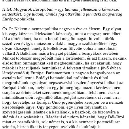
Hitel: Magyarok Európában – így tudnám jellemezni a következő
kérdéskört. Úgy tudom, Önhöz fog átkerülni a felvidéki magyarság
Európa-politikája.
Cs. P.: Nekem a nemzetpolitika negyven éve az életem. Egy olyan
kis vagy közepes lélekszámú közösség, mint a magyar, nem élheti
túl a történelmet, ha nem becsüli meg önmagát. Itt volt a török
százötven évig, s mutasson valaki a magyar szállásterületen egy
olyan községet, amelyik kollektívan fölvette volna a muzulmán
vallást! A Balkánon más a helyzet például a bosnyákok esetében.
Minket többször megpróbált már a történelem, és azt hiszem, nekünk
elsősorban önmagunkat kell megbecsülnünk, ha azt akarjuk, hogy
mások is becsüljenek bennünket. A felvetett témákat a jövő évben
létrejövendő új Európai Parlamentben is nagyon hangsúlyosan az
asztalra kell tenni. Erdélyi barátainkkal próbáltunk és újból
megpróbálunk egy olyan népszavazási kezdeményezést indítani az
Európai Unióban, melyben egy jól megfogalmazott kérdéssel nem
csupán az érintetteket szeretnénk megszólítani. Tehát nem csak a
minimálisan előírt egymillió állampolgárt szeretnénk rávenni arra,
hogy követelje: az Európai Unió jogrendjébe kerüljön be a nemzeti
kisebbségek ügye. Úgy gondolom, egy ilyen folyamatban
szövetségeseink lehetnek a katalánok, a baszkok, de bizonyára a
skótok és a walesiek is. Ráadásul el tudom képzelni, hogy Dél-Tirol
miatt az osztrákok is, sok német is, s a kis nemzetek potenciálisan
szintén, hiszen őket is fenyegeti nyelvük és kultúrájuk