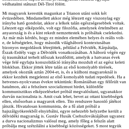
védhatalmi státuszt Dél-Tirol fölött.
Mi magyarok kerestük magunkat a Trianon utáni sokk két
évtizedében. Mindamellett akkor még létezett egy viszonylag egy
irányba ható gondolat, akkor a lelkek talán egészségesebbek voltak.
Létezett egy elképzelés, volt egy filozófia, amelynek értelmében az
anyaország is és a kint rekedt nemzettestek is próbáltak cselekedni.
Az már más kérdés, hogy ez minden elemében helyes és reális volt-
e, de kétségtelen, hogy második világháború kontextusában
bizonyos megoldások létrejöttek, például a Felvidék, Kárpátalja,
Észak-Erdély vagy a Délvidék vonatkozásában. A háború végén egy
új traumákkal terhelt időszak kezdődött, amelyik a hatvanas évek
vége felé egyfajta konszolidáció irányába mozdult el az egész keleti
blokkban. Ekkor jöttek létre talán az első komolyabb törések,
amelyek okozták aztán 2004-et, is, és a külhoni magyaroknál is
ekkor kezdtek megjelenni az első komolyabb tudati repedések. Ha a
hetvenes-nyolcvanas évekre tekintünk: Romániában egy félőrült van
hatalmon, aki a felszínen szocializmust hirdet, különféle
kommunisztikus elképzeléseket próbál megvalósítani, ugyanakkor
durván nacionalista is. Amit csak lehet, bevet az ottani kisebbségek
ellen, elsősorban a magyarok ellen. Tito rendszere hasonló játékot
játszik. Hivatalosan kommunista, de a fű alatt próbál a
hajszálgyökerekből elnyirbálni, egyre nehezebb helyzetbe került a
délvidéki magyarság is. Gustáv Husák Csehszlovákiájában ugyanez
a durva nacionalizmus valósul meg, amely főleg a felszín alatt
próbálja meg szétzilálni a kisebbségi közösségeket. S most tegyük