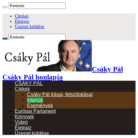
Címlap
Életrajz
Üzenet küldése
Csáky Pál
Csáky Pál honlapja
CSÁKY PÁL
Cikkek
Csáky Pál írásai, felszólalásai
Interjúk
Események
Európai Parlament
Könyvek
Videó
Életrajz
Üzenet küldése