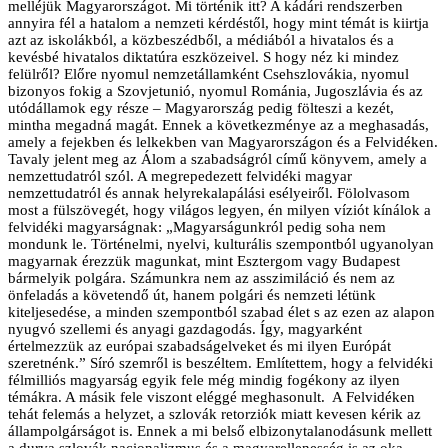
melléjük Magyarországot. Mi történik itt? A kádári rendszerben
annyira fél a hatalom a nemzeti kérdéstől, hogy mint témát is kiirtja
azt az iskolákból, a közbeszédből, a médiából a hivatalos és a
kevésbé hivatalos diktatúra eszközeivel. S hogy néz ki mindez
felülről? Előre nyomul nemzetállamként Csehszlovákia, nyomul
bizonyos fokig a Szovjetunió, nyomul Románia, Jugoszlávia és az
utódállamok egy része – Magyarország pedig fölteszi a kezét,
mintha megadná magát. Ennek a következménye az a meghasadás,
amely a fejekben és lelkekben van Magyarországon és a Felvidéken.
Tavaly jelent meg az Álom a szabadságról című könyvem, amely a
nemzettudatról szól. A megrepedezett felvidéki magyar
nemzettudatról és annak helyrekalapálási esélyeiről. Fölolvasom
most a fülszövegét, hogy világos legyen, én milyen víziót kínálok a
felvidéki magyarságnak: „Magyarságunkról pedig soha nem
mondunk le. Történelmi, nyelvi, kulturális szempontból ugyanolyan
magyarnak érezzük magunkat, mint Esztergom vagy Budapest
bármelyik polgára. Számunkra nem az asszimiláció és nem az
önfeladás a követendő út, hanem polgári és nemzeti létünk
kiteljesedése, a minden szempontból szabad élet s az ezen az alapon
nyugvó szellemi és anyagi gazdagodás. Így, magyarként
értelmezzük az európai szabadságelveket és mi ilyen Európát
szeretnénk.” Síró szemről is beszéltem. Említettem, hogy a felvidéki
félmilliós magyarság egyik fele még mindig fogékony az ilyen
témákra. A másik fele viszont eléggé meghasonult. A Felvidéken
tehát felemás a helyzet, a szlovák retorziók miatt kevesen kérik az
állampolgárságot is. Ennek a mi belső elbizonytalanodásunk mellett
a durva szlovák nacionalizmus és a magyarellenesség is az oka.