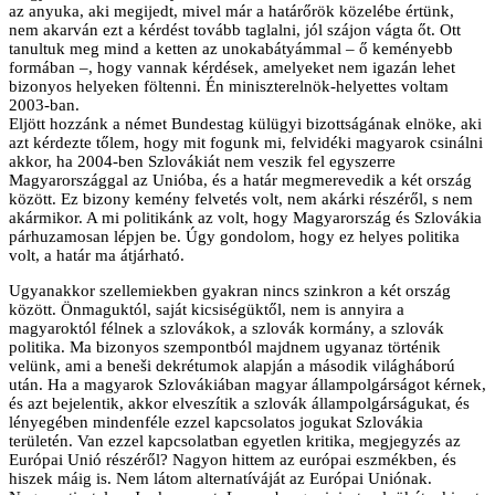
az anyuka, aki megijedt, mivel már a határőrök közelébe értünk,
nem akarván ezt a kérdést tovább taglalni, jól szájon vágta őt. Ott
tanultuk meg mind a ketten az unokabátyámmal – ő keményebb
formában –, hogy vannak kérdések, amelyeket nem igazán lehet
bizonyos helyeken föltenni. Én miniszterelnök-helyettes voltam
2003-ban.
Eljött hozzánk a német Bundestag külügyi bizottságának elnöke, aki
azt kérdezte tőlem, hogy mit fogunk mi, felvidéki magyarok csinálni
akkor, ha 2004-ben Szlovákiát nem veszik fel egyszerre
Magyarországgal az Unióba, és a határ megmerevedik a két ország
között. Ez bizony kemény felvetés volt, nem akárki részéről, s nem
akármikor. A mi politikánk az volt, hogy Magyarország és Szlovákia
párhuzamosan lépjen be. Úgy gondolom, hogy ez helyes politika
volt, a határ ma átjárható.
Ugyanakkor szellemiekben gyakran nincs szinkron a két ország
között. Önmaguktól, saját kicsiségüktől, nem is annyira a
magyaroktól félnek a szlovákok, a szlovák kormány, a szlovák
politika. Ma bizonyos szempontból majdnem ugyanaz történik
velünk, ami a beneši dekrétumok alapján a második világháború
után. Ha a magyarok Szlovákiában magyar állampolgárságot kérnek,
és azt bejelentik, akkor elveszítik a szlovák állampolgárságukat, és
lényegében mindenféle ezzel kapcsolatos jogukat Szlovákia
területén. Van ezzel kapcsolatban egyetlen kritika, megjegyzés az
Európai Unió részéről? Nagyon hittem az európai eszmékben, és
hiszek máig is. Nem látom alternatíváját az Európai Uniónak.