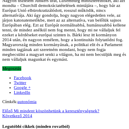
Nagyon tisztelem Junkers urat, Luxemburg miniszterelnökét, aki azt
mondta – Churchill demokráciatételének mintájára –, hogy bár az
Európai Unió elbürokratizálódott, rosszul működik, nincs
alternatívája. Aki úgy gondolja, hogy nagyon elégedetlen vele, az
járjon katonatemetőkbe, mert az az alternatíva, van belőlük sajnos
Európában elég. Ezt az Európát normálisabbá, humánusabbá kellene
tenni, de mindez anélkül nem fog menni, hogy mi ne vállaljuk fel
ezeket a kérdéseket európai szinten is. Bárki lesz itt kormányon
2014 után, én nagyon remélem, hogy a kontinuitás folytatódni fog.
Magyarország minden kormányának, a politikai elit és a Parlament
minden tagjának azt szeretném mondani, hogy nem fogja
megbecsülni a magyart senki a világon, ha mi nem becsüljük meg és
nem vállaljuk magunkat és egymást.
Megosztás
Facebook
Twitter
Google +
LinkedIn
Címkék:
autonómia
Előző
Mi mindent köszönhetünk a kereszténységnek?
Következő
2014
Legutóbbi cikkek (minden rovatból)