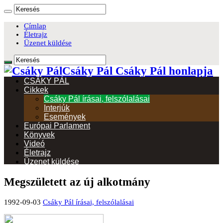
Címlap
Életrajz
Üzenet küldése
Csáky Pál Csáky Pál honlapja
CSÁKY PÁL
Cikkek
Csáky Pál írásai, felszólalásai
Interjúk
Események
Európai Parlament
Könyvek
Videó
Életrajz
Üzenet küldése
Megszületett az új alkotmány
1992-09-03
Csáky Pál írásai, felszólalásai