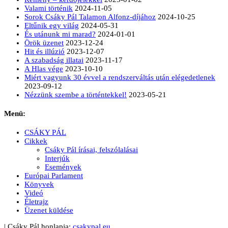
Valami történik
2024-11-05
Sorok Csáky Pál Talamon Alfonz-díjához
2024-10-25
Eltűnik egy világ
2024-05-31
És utánunk mi marad?
2024-01-01
Örök üzenet
2023-12-24
Hit és illúzió
2023-12-07
A szabadság illatai
2023-11-17
A Hlas vége
2023-10-10
Miért vagyunk 30 évvel a rendszerváltás után elégedetlenek
2023-09-12
Nézzünk szembe a történtekkel!
2023-05-21
Menü:
CSÁKY PÁL
Cikkek
Csáky Pál írásai, felszólalásai
Interjúk
Események
Európai Parlament
Könyvek
Videó
Életrajz
Üzenet küldése
| Csáky Pál honlapja:
csakypal.eu