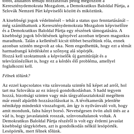
többi, általános témájú hozzászólás pedig megoszlott a
Kereszténydemokrata Mozgalom, a Demokratikus Baloldal Pártja, a
Szlovák Nemzeti Párt képviselői között és miköztünk.
A kisebbségi jogok védelménél – tehát a status quo fenntartásánál –
még számíthattunk a Kereszténydemokrata Mozgalom képviselőire
és a Demokratikus Baloldal Pártja egy részének támogatására. A
kisebbségi jogok bővítésének igényével azonban teljesen magunkra
maradtunk. Talán a kelleténél kicsit többet beszéltünk róla, ennek
azonban szintén megvolt az oka. Nem engedhettük, hogy ezt a témát
harmadrangú kérdésként a szőnyeg alá söpörjék.
Hozzá kell szoktatnunk a képviselők új garnitúráját és a
televíziónézőket is, hogy ez a kérdés élő probléma, amellyel
foglalkozni kell.
Félnek tőlünk?
Az ezzel kapcsolatos vita színvonala szintén hű képet ad arról, hol
tart ma Szlovákia az ez irányú gondolkodásban. S hadd tegyem
hozzá, bizottsági szinten vagy más tárgyalóasztaloknál megéltem
már ennél alpáribb hozzászólásokat is. A tévékamerák jelenléte
némiképp mindenkit visszafogott, ám így is nyilvánvaló volt, hogy
amit mondunk, falra hányt borsó. Nevetségesen övön aluli ütés az a
vád is, hogy javaslataink rosszak, színvonaltalanok voltak. A
Demokratikus Baloldal Pártja részéről is volt egy érdemi javaslat
kisebbségi tárgykörben, azt is gondolkodás nélkül lesöpörték.
Lesöpörték, mert félnek tőlünk.