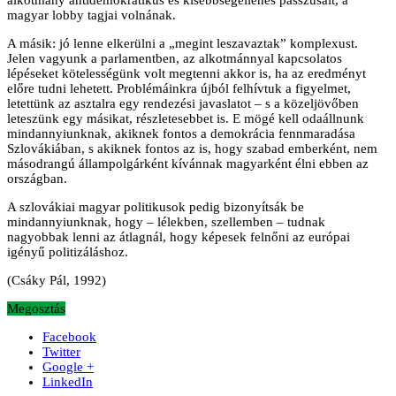
magyar lobby tagjai volnának.
A másik: jó lenne elkerülni a „megint leszavaztak” komplexust.
Jelen vagyunk a parlamentben, az alkotmánnyal kapcsolatos
lépéseket kötelességünk volt megtenni akkor is, ha az eredményt
előre tudni lehetett. Problémáinkra újból felhívtuk a figyelmet,
letettünk az asztalra egy rendezési javaslatot – s a közeljövőben
leteszünk egy másikat, részletesebbet is. E mögé kell odaállnunk
mindannyiunknak, akiknek fontos a demokrácia fennmaradása
Szlovákiában, s akiknek fontos az is, hogy szabad emberként, nem
másodrangú állampolgárként kívánnak magyarként élni ebben az
országban.
A szlovákiai magyar politikusok pedig bizonyítsák be
mindannyiunknak, hogy – lélekben, szellemben – tudnak
nagyobbak lenni az átlagnál, hogy képesek felnőni az európai
igényű politizáláshoz.
(Csáky Pál, 1992)
Megosztás
Facebook
Twitter
Google +
LinkedIn