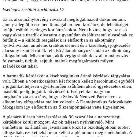
Esetleges későbbi korlátozások?
Ez az alkotmánytörvény ravaszul megfogalmazott dokumentum,
amely a legtöbb esetben önmagában nem korlátoz, de lehetőséget
nyújt későbbi esetleges korlátozásokra. Nem biztos, hogy az első
vagy akár a tizedik olvasatra a gyanútlan és jóhiszemű olvasónak ez
feltűnik – a külföldi reagálások is elsősorban az alkotmány
nyilvánvalóan antidemokratikus elemeit és a kisebbségi jogkezelés
alacsony szintjét rótták fel első áttanulmányozás után az alkotmány
elfogadóinak. Mi azonban, akik végigcsináltuk az alkotmányozás
folyamatát, tudjuk, sejtjük, melyik megfogalmazás milyen
szándékokat takar.
A harmadik kérdéskör a kisebbségünket érintő kérdések tárgyalása
volt. Ebben a vonatkozásban két fronton kellett harcolnunk: egyfelől
a jogainkat teljesen egyértelműen szűkíteni akaró igyekezetek ellen,
másfelől pedig jogaink bővítéséért. Esélyeinket nagyban
meghatározta az a tény, hogy a Szlovák Nemzeti Párt eleve az
alkotmány elfogadása mellett voksolt. A Demokratikus Szlovákiáért
Mozgalom így elsősorban az ő szempontjaikat vette figyelembe.
A plenáris ülésen hozzászólásaink 90 százaléka a nemzetiségi
kérdéskör körül mozgott. Az ok teljesen nyilvánvaló. Mint
említettem, az általános javaslataink közül a bizottságokban többet
elfogadtak, ezeket tehát nem kellett a plénumon megismételnünk. A