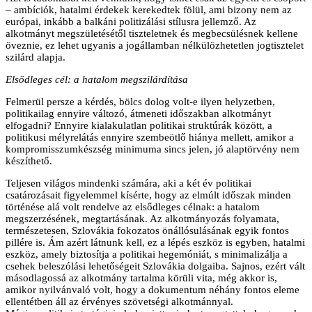
– ambíciók, hatalmi érdekek kerekedtek fölül, ami bizony nem az
európai, inkább a balkáni politizálási stílusra jellemző. Az
alkotmányt megszületésétől tiszteletnek és megbecsülésnek kellene
öveznie, ez lehet ugyanis a jogállamban nélkülözhetetlen jogtisztelet
szilárd alapja.
Elsődleges cél: a hatalom megszilárdítása
Felmerül persze a kérdés, bölcs dolog volt-e ilyen helyzetben,
politikailag ennyire változó, átmeneti időszakban alkotmányt
elfogadni? Ennyire kialakulatlan politikai struktúrák között, a
politikusi mélyrelátás ennyire szembeötlő hiánya mellett, amikor a
kompromisszumkészség minimuma sincs jelen, jó alaptörvény nem
készíthető.
Teljesen világos mindenki számára, aki a két év politikai
csatározásait figyelemmel kísérte, hogy az elmúlt időszak minden
történése alá volt rendelve az elsődleges célnak: a hatalom
megszerzésének, megtartásának. Az alkotmányozás folyamata,
természetesen, Szlovákia fokozatos önállósulásának egyik fontos
pillére is. Ám azért látnunk kell, ez a lépés eszköz is egyben, hatalmi
eszköz, amely biztosítja a politikai hegemóniát, s minimalizálja a
csehek beleszólási lehetőségeit Szlovákia dolgaiba. Sajnos, ezért vált
másodlagossá az alkotmány tartalma körüli vita, még akkor is,
amikor nyilvánvaló volt, hogy a dokumentum néhány fontos eleme
ellentétben áll az érvényes szövetségi alkotmánnyal.