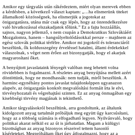
Amikor egy tárgyalás után rákérdeztem, miért olyan merevek ebben
a kérdésben, a következő választ kaptam: „…ha elismerünk titeket
államalkotó közösségnek, ha elismerjük a jogotokat az
önigazgatásra, utána már csak egy lépés, hogy az önrendelkezésre
való hivatkozással elszakadjatok tőlünk.” Ez a fajta hozzáállás,
sajnos, nagyon jellemző, s nem csupán a Demokratikus Szlovákiáért
Mozgalomra, hanem – hangsúlyeltolódásokkal persze – majdnem az
egész szlovák politikai térfélre. Amikor mi jogokról és toleranciáról
beszélünk, ők koldusszegény érveléssel hatalmi, állami érdekekkel
válaszolnak, s véget nem érően azt bizonygatják, hogy el akarjuk
magyarosítani őket.
A benyújtott javaslataink lényegét valóban meg lehetett volna
rövidebben is fogalmazni. A részletes anyag benyújtása mellett azért
döntöttünk, hogy ne mondhassák: nem tudják, miről beszélünk. A
harminc-egynéhány pontos javaslat tulajdonképpen ugyanazon
alapelv, az önigazgatás konkrét megvalósítási formáit írta le elvi,
törvényhozatali és végrehajtási szinten. Ez az anyag önmagában egy
kisebbségi törvény magjának is tekinthető.
Amikor tárgyalásokról beszéltünk, arra gondoltunk, az általunk
kidolgozott anyag tartalmát próbáljuk meg együtt úgy karcsúsítani,
hogy az a többség számára is elfogadható legyen. Nyilvánvaló, hogy
politikai akarat nélkül ez az út is járhatatlan. Magam a külügyi
bizottságban az anyag bizonyos részeivel tettem hasonló
kísérleteket. Megpróbáltam őket úgy átfogalmazni, hogy az a