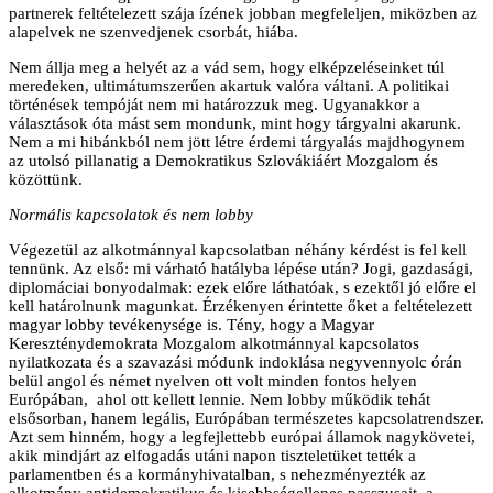
partnerek feltételezett szája ízének jobban megfeleljen, miközben az
alapelvek ne szenvedjenek csorbát, hiába.
Nem állja meg a helyét az a vád sem, hogy elképzeléseinket túl
meredeken, ultimátumszerűen akartuk valóra váltani. A politikai
történések tempóját nem mi határozzuk meg. Ugyanakkor a
választások óta mást sem mondunk, mint hogy tárgyalni akarunk.
Nem a mi hibánkból nem jött létre érdemi tárgyalás majdhogynem
az utolsó pillanatig a Demokratikus Szlovákiáért Mozgalom és
közöttünk.
Normális kapcsolatok és nem lobby
Végezetül az alkotmánnyal kapcsolatban néhány kérdést is fel kell
tennünk. Az első: mi várható hatályba lépése után? Jogi, gazdasági,
diplomáciai bonyodalmak: ezek előre láthatóak, s ezektől jó előre el
kell határolnunk magunkat. Érzékenyen érintette őket a feltételezett
magyar lobby tevékenysége is. Tény, hogy a Magyar
Kereszténydemokrata Mozgalom alkotmánnyal kapcsolatos
nyilatkozata és a szavazási módunk indoklása negyvennyolc órán
belül angol és német nyelven ott volt minden fontos helyen
Európában, ahol ott kellett lennie. Nem lobby működik tehát
elsősorban, hanem legális, Európában természetes kapcsolatrendszer.
Azt sem hinném, hogy a legfejlettebb európai államok nagykövetei,
akik mindjárt az elfogadás utáni napon tiszteletüket tették a
parlamentben és a kormányhivatalban, s nehezményezték az
alkotmány antidemokratikus és kisebbségellenes passzusait, a