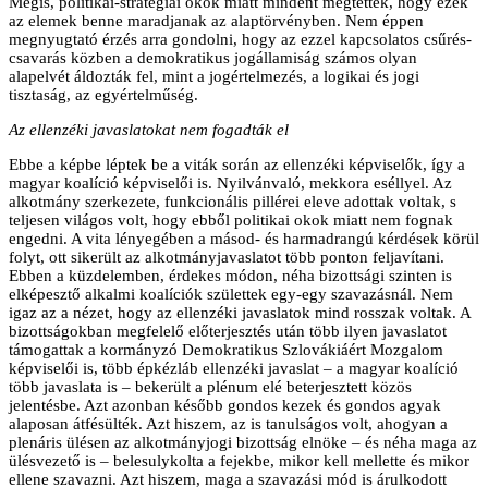
Mégis, politikai-stratégiai okok miatt mindent megtettek, hogy ezek
az elemek benne maradjanak az alaptörvényben. Nem éppen
megnyugtató érzés arra gondolni, hogy az ezzel kapcsolatos csűrés-
csavarás közben a demokratikus jogállamiság számos olyan
alapelvét áldozták fel, mint a jogértelmezés, a logikai és jogi
tisztaság, az egyértelműség.
Az ellenzéki javaslatokat nem fogadták el
Ebbe a képbe léptek be a viták során az ellenzéki képviselők, így a
magyar koalíció képviselői is. Nyilvánvaló, mekkora eséllyel. Az
alkotmány szerkezete, funkcionális pillérei eleve adottak voltak, s
teljesen világos volt, hogy ebből politikai okok miatt nem fognak
engedni. A vita lényegében a másod- és harmadrangú kérdések körül
folyt, ott sikerült az alkotmányjavaslatot több ponton feljavítani.
Ebben a küzdelemben, érdekes módon, néha bizottsági szinten is
elképesztő alkalmi koalíciók születtek egy-egy szavazásnál. Nem
igaz az a nézet, hogy az ellenzéki javaslatok mind rosszak voltak. A
bizottságokban megfelelő előterjesztés után több ilyen javaslatot
támogattak a kormányzó Demokratikus Szlovákiáért Mozgalom
képviselői is, több épkézláb ellenzéki javaslat – a magyar koalíció
több javaslata is – bekerült a plénum elé beterjesztett közös
jelentésbe. Azt azonban később gondos kezek és gondos agyak
alaposan átfésülték. Azt hiszem, az is tanulságos volt, ahogyan a
plenáris ülésen az alkotmányjogi bizottság elnöke – és néha maga az
ülésvezető is – belesulykolta a fejekbe, mikor kell mellette és mikor
ellene szavazni. Azt hiszem, maga a szavazási mód is árulkodott