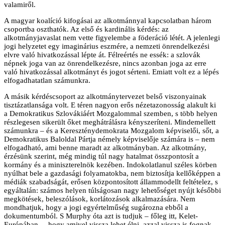
valamiről.
A magyar koalíció kifogásai az alkotmánnyal kapcsolatban három
csoportba oszthatók. Az első és kardinális kérdés: az
alkotmányjavaslat nem vette figyelembe a föderáció létét. A jelenlegi
jogi helyzetet egy imaginárius eszmére, a nemzeti önrendelkezési
elvre való hivatkozással lépte át. Félreértés ne essék: a szlovák
népnek joga van az önrendelkezésre, nincs azonban joga az erre
való hivatkozással alkotmányt és jogot sérteni. Emiatt volt ez a lépés
elfogadhatatlan számunkra.
A másik kérdéscsoport az alkotmánytervezet belső viszonyainak
tisztázatlansága volt. E téren nagyon erős nézetazonosság alakult ki
a Demokratikus Szlovákiáért Mozgalommal szemben, s több helyen
részlegesen sikerült őket meghátrálásra kényszeríteni. Mindemellett
számunkra – és a Kereszténydemokrata Mozgalom képviselői, sőt, a
Demokratikus Baloldal Pártja némely képviselője számára is – nem
elfogadható, ami benne maradt az alkotmányban. Az alkotmány,
érzésünk szerint, még mindig túl nagy hatalmat összpontosít a
kormány és a miniszterelnök kezében. Indokolatlanul széles körben
nyúlhat bele a gazdasági folyamatokba, nem biztosítja kellőképpen a
médiák szabadságát, erősen központosított állammodellt feltételez, s
egyáltalán: számos helyen túlságosan nagy lehetőséget nyújt későbbi
megkötések, beleszólások, korlátozások alkalmazására. Nem
mondhatjuk, hogy a jogi egyértelműség sugározna ebből a
dokumentumból. S Murphy óta azt is tudjuk – főleg itt, Kelet-
Európában –, hogy amivel vissza lehet élni, azzal vissza is fognak.