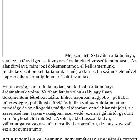
Megszületett Szlovákia alkotmánya,
s mi ezt a tényt igencsak vegyes érzelmekkel vesszük tudomásul. Az
alaptörvényt, mint jogi dokumentumot, el kell ismernünk,
rendelkezéseit be kell tartanunk – még akkor is, ha számos elemével
kapcsolatban komoly fenntartásaink vannak.
Ez az ország, s mi mindannyian, sokkal jobb alkotmányt
érdemeltünk volna. Valóban lett is volna esély egy ilyen
dokumentum létrehozatalára. Ehhez azonban nagyobb politikai
bölcsesség és politikusi előrelátás kellett volna. A dokumentum
minősége és az elfogadás módja elsősorban ennek hiányát jelzi, s a
szerencsétlen, farkasvakságban szenvedő, ezernyi gátlástól gyötört
kormánykoalíciót minősíti. Azokat, akik bosszankodva,
vállvonogatva vagy sanda mosollyal az arcukon, de megszavazták
ezt a dokumentumot.
Azt is tudomásul kell vennünk, hogy ismét csak az egyéni és csoport