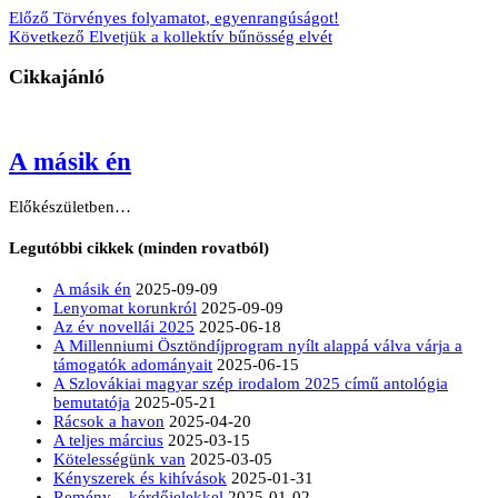
Előző
Törvényes folyamatot, egyenrangúságot!
Következő
Elvetjük a kollektív bűnösség elvét
Cikkajánló
A másik én
Előkészületben…
Legutóbbi cikkek (minden rovatból)
A másik én
2025-09-09
Lenyomat korunkról
2025-09-09
Az év novellái 2025
2025-06-18
A Millenniumi Ösztöndíjprogram nyílt alappá válva várja a
támogatók adományait
2025-06-15
A Szlovákiai magyar szép irodalom 2025 című antológia
bemutatója
2025-05-21
Rácsok a havon
2025-04-20
A teljes március
2025-03-15
Kötelességünk van
2025-03-05
Kényszerek és kihívások
2025-01-31
Remény – kérdőjelekkel
2025-01-02