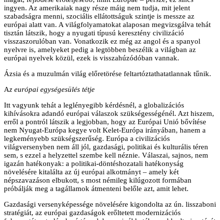
ingyen. Az amerikaiak nagy része máig nem tudja, mit jelent
szabadságra menni, szociális ellátottságuk szintje is messze az
európai alatt van. A világfolyamatokat alaposan megvizsgálva tehát
tisztán látszik, hogy a nyugati típusú keresztény civilizáció
visszaszorulóban van. Vonatkozik ez még az angol és a spanyol
nyelvre is, amelyeket pedig a legtöbben beszélik a világban az
európai nyelvek közül, ezek is visszahúzódóban vannak.
Ázsia és a muzulmán világ előretörése feltartóztathatatlannak tűnik.
A
z európai egységesülés tétje
Itt vagyunk tehát a leglényegibb kérdésnél, a globalizációs
kihívásokra adandó európai válaszok szükségességénél. Azt hiszem,
erről a pontról látszik a legjobban, hogy az Európai Unió bővítése
nem Nyugat-Európa kegye volt Kelet-Európa irányában, hanem a
legkeményebb szükségszerűség. Európa a civilizációs
világversenyben nem áll jól, gazdasági, politikai és kulturális téren
sem, s ezzel a helyzettel szembe kell néznie. Válaszai, sajnos, nem
igazán hatékonyak: a politikai-döntéshozatali hatékonyság
növelésére kitalálta az új európai alkotmányt – amely két
népszavazáson elbukott, s most némileg kilúgozott formában
próbálják meg a tagállamok átmenteni belőle azt, amit lehet.
Gazdasági versenyképessége növelésére kigondolta az ún. lisszaboni
stratégiát, az európai gazdaságok erőltetett modernizációs