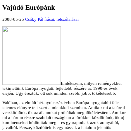
Vajúdó Európánk
2008-05-25
Csáky Pál írásai, felszólalásai
Emlékszem, milyen reményekkel
tekintettünk Európa nyugati, fejlettebb részére az 1990-es évek
elején. Úgy éreztük, ott sok minden szebb, jobb, tökéletesebb.
Valóban, az elmúlt hét-nyolcszáz évben Európa nyugatabbi fele
tetemes előnyre tett szert a mienkkel szemben. Amikor mi a tatárral
veszkődtünk, ők az államukat próbálták meg tökéletesíteni. Amikor
mi a három részre szabdalt országban a törökkel küzdöttünk, ők új
kontinenseket hódítottak meg – és gyarapodtak azok aranyából,
javaiból. Persze, küzdöttek is egymással, a hatalom jelentős