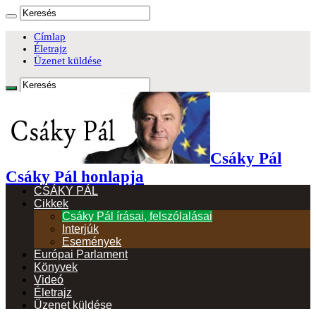
Címlap
Életrajz
Üzenet küldése
Csáky Pál
Csáky Pál honlapja
CSÁKY PÁL
Cikkek
Csáky Pál írásai, felszólalásai
Interjúk
Események
Európai Parlament
Könyvek
Videó
Életrajz
Üzenet küldése