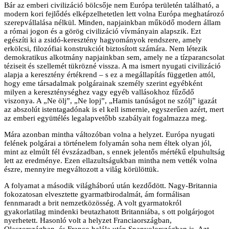
Bár az emberi civilizáció bölcsője nem Európa területén található, a
modern kori fejlődés elképzelhetetlen lett volna Európa meghatározó
szerepvállalása nélkül. Minden, napjainkban működő modern állam
a római jogon és a görög civilizáció vívmányain alapszik. Ezt
egészíti ki a zsidó-keresztény hagyományok rendszere, amely
erkölcsi, filozófiai konstrukciót biztosított számára. Nem létezik
demokratikus alkotmány napjainkban sem, amely ne a tízparancsolat
téziseit és szellemét tükrözné vissza. A ma ismert nyugati civilizáció
alapja a keresztény értékrend – s ez a megállapítás független attól,
hogy eme társadalmak polgárainak személy szerint egyébként
milyen a kereszténységhez vagy egyéb vallásokhoz fűződő
viszonya. A „Ne ölj”, „Ne lopj”, „Hamis tanúságot ne szólj” igazát
az abszolút istentagadónak is el kell ismernie, egyszerűen azért, mert
az emberi együttélés legalapvetőbb szabályait fogalmazza meg.
Mára azonban mintha változóban volna a helyzet. Európa nyugati
felének polgárai a történelem folyamán soha nem éltek olyan jól,
mint az elmúlt fél évszázadban, s ennek jelentős mértékű elpuhultság
lett az eredménye. Ezen ellazultságukban mintha nem vették volna
észre, mennyire megváltozott a világ körülöttük.
A folyamat a második világháború után kezdődött. Nagy-Britannia
fokozatosan elvesztette gyarmatbirodalmát, ám formálisan
fennmaradt a brit nemzetközösség. A volt gyarmatokról
gyakorlatilag mindenki beutazhatott Britanniába, s ott polgárjogot
nyerhetett. Hasonló volt a helyzet Franciaországban,
Olaszországban, és Franco halála után Spanyolországban is. Azt,