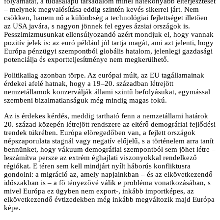
folyamatát, a tudásalapú társadalom minél hatékonyabb elterjesztését
– melynek megvalósítása eddig szintén kevés sikerrel járt. Nem
csökken, hanem nő a különbség a technológiai fejlettséget illetően
az USA javára, s nagyon jönnek fel egyes ázsiai országok is.
Pesszimizmusunkat ellensúlyozandó azért mondjuk el, hogy vannak
pozitív jelek is: az euró például jól tartja magát, ami azt jelenti, hogy
Európa pénzügyi szempontból globális hatalom, jelenlegi gazdasági
potenciálja és exportteljesítménye nem megkerülhető.
Politikailag azonban törpe. Az európai múlt, az EU tagállamainak
érdekei afelé hatnak, hogy a 19–20. században létrejött
nemzetállamok konzerválják állami szintű befolyásukat, egymással
szembeni bizalmatlanságuk még mindig magas fokú.
Az is érdekes kérdés, meddig tartható fenn a nemzetállami határok
20. század közepén létrejött rendszere az eltérő demográfiai fejlődési
trendek tükrében. Európa elöregedőben van, a fejlett országok
népszaporulata stagnál vagy negatív előjelű, s a történelem arra tanít
bennünket, hogy vákuum demográfiai szempontból sem jöhet létre –
leszámítva persze az extrém éghajlati viszonyokkal rendelkező
régiókat. E téren sem kell mindjárt nyílt háborús konfliktusra
gondolni: a migráció az, amely napjainkban – és az elkövetkezendő
időszakban is – a fő tényezővé válik e probléma vonatkozásában, s
mivel Európa ez ügyben nem export-, inkább importképes, az
elkövetkezendő évtizedekben még inkább megváltozik majd Európa
képe.