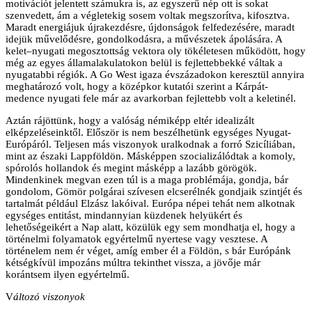
motivációt jelentett számukra is, az egyszerű nép ott is sokat
szenvedett, ám a végletekig sosem voltak megszorítva, kifosztva.
Maradt energiájuk újrakezdésre, újdonságok felfedezésére, maradt
idejük művelődésre, gondolkodásra, a művészetek ápolására. A
kelet–nyugati megosztottság vektora oly tökéletesen működött, hogy
még az egyes államalakulatokon belül is fejlettebbekké váltak a
nyugatabbi régiók. A Go West igaza évszázadokon keresztül annyira
meghatározó volt, hogy a középkor kutatói szerint a Kárpát-
medence nyugati fele már az avarkorban fejlettebb volt a keletinél.
Aztán rájöttünk, hogy a valóság némiképp eltér idealizált
elképzeléseinktől. Először is nem beszélhetünk egységes Nyugat-
Európáról. Teljesen más viszonyok uralkodnak a forró Szicíliában,
mint az északi Lappföldön. Másképpen szocializálódtak a komoly,
spórolós hollandok és megint másképp a lazább görögök.
Mindenkinek megvan ezen túl is a maga problémája, gondja, bár
gondolom, Gömör polgárai szívesen elcserélnék gondjaik szintjét és
tartalmát például Elzász lakóival. Európa népei tehát nem alkotnak
egységes entitást, mindannyian küzdenek helyükért és
lehetőségeikért a Nap alatt, közülük egy sem mondhatja el, hogy a
történelmi folyamatok egyértelmű nyertese vagy vesztese. A
történelem nem ér véget, amíg ember él a Földön, s bár Európánk
kétségkívül impozáns múltra tekinthet vissza, a jövője már
korántsem ilyen egyértelmű.
V
áltozó viszonyok