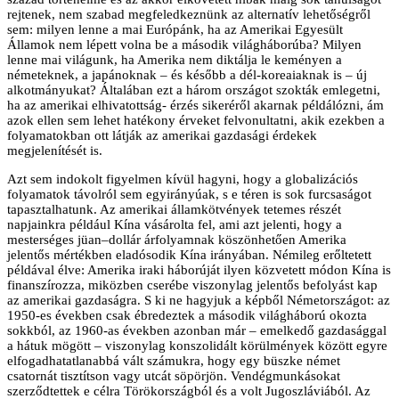
rejtenek, nem szabad megfeledkeznünk az alternatív lehetőségről
sem: milyen lenne a mai Európánk, ha az Amerikai Egyesült
Államok nem lépett volna be a második világháborúba? Milyen
lenne mai világunk, ha Amerika nem diktálja le keményen a
németeknek, a japánoknak – és később a dél-koreaiaknak is – új
alkotmányukat? Általában ezt a három országot szokták emlegetni,
ha az amerikai elhivatottság- érzés sikeréről akarnak példálózni, ám
azok ellen sem lehet hatékony érveket felvonultatni, akik ezekben a
folyamatokban ott látják az amerikai gazdasági érdekek
megjelenítését is.
Azt sem indokolt figyelmen kívül hagyni, hogy a globalizációs
folyamatok távolról sem egyirányúak, s e téren is sok furcsaságot
tapasztalhatunk. Az amerikai államkötvények tetemes részét
napjainkra például Kína vásárolta fel, ami azt jelenti, hogy a
mesterséges jüan–dollár árfolyamnak köszönhetően Amerika
jelentős mértékben eladósodik Kína irányában. Némileg erőltetett
példával élve: Amerika iraki háborúját ilyen közvetett módon Kína is
finanszírozza, miközben cserébe viszonylag jelentős befolyást kap
az amerikai gazdaságra. S ki ne hagyjuk a képből Németországot: az
1950-es években csak ébredeztek a második világháború okozta
sokkból, az 1960-as években azonban már – emelkedő gazdasággal
a hátuk mögött – viszonylag konszolidált körülmények között egyre
elfogadhatatlanabbá vált számukra, hogy egy büszke német
csatornát tisztítson vagy utcát söpörjön. Vendégmunkásokat
szerződtettek e célra Törökországból és a volt Jugoszláviából. Az