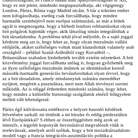
hogy ez mit jelent, mindenki megtapasztalhatja, aki végigmegy
London, Párizs, Róma vagy Madrid utcáin. S bár a toleráns ember
nem kifogásolhatja, esetleg csak furcsállhatja, hogy minden
harmadik szembejövő nem európai származású, az már a britek
agyát is megmozgatta, hogy a hírhedt londoni robbantásokat olyan
brit polgárok hajtották végre, akik látszólag simán integrálódtak a
brit társadalomba. A probléma tehát jóval mélyebb, és a sajtó joggal
kérdezte meg azt is, hogy lehet az, hogy olyan muzulmán vallási
elöljárók, akiket szélsőséges voltuk miatt kiutasítottak valamely arab
országból – például Szaúd-Arábiából vagy Kuvaitból –,
Britanniában szabadon hirdethették tovább extrém nézeteiket. A brit
közvélemény joggal furcsállhatta utólag is, hogyan győzhették meg
az ilyen szélsőséges muzulmán imámok az identitásukat kereső
második-harmadik generációs bevándoroltakat olyan érvvel, hogy
az a brit társadalom, amely mindannyiuk számára menedéket
nyújtott, megérett a pusztulásra, mert nem Allah törvényei szerint
működik. Az is eléggé érthetetlen mindenki számára, hogy lehet,
hogy mindez a különféle biztonsági szolgálatok elnéző felügyelete
mellett vált lehetségessé.
Párizs égő külvárosaira emlékezve a helyzet hasonló kérdések
felvetésére sarkall: mi történik a mi büszke és eddig piedesztálon
lévő Európánkkal? S ebben az összefüggésben még azok az
intenzív, a legjobb koponyák bevonásával megvalósult viták is
irrelevánsak, amelyek arról szóltak, hogy a brit mozaiktársadalom-
modell vagy a francia integrációs-asszimilációs politika a