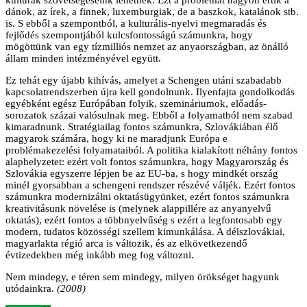
dánok, az írek, a finnek, luxemburgiak, de a baszkok, katalánok stb.
is. S ebből a szempontból, a kulturális-nyelvi megmaradás és
fejlődés szempontjából kulcsfontosságú számunkra, hogy
mögöttünk van egy tízmilliós nemzet az anyaországban, az önálló
állam minden intézményével együtt.
Ez tehát egy újabb kihívás, amelyet a Schengen utáni szabadabb
kapcsolatrendszerben újra kell gondolnunk. Ilyenfajta gondolkodás
egyébként egész Európában folyik, szemináriumok, előadás-
sorozatok százai valósulnak meg. Ebből a folyamatból nem szabad
kimaradnunk. Stratégiailag fontos számunkra, Szlovákiában élő
magyarok számára, hogy ki ne maradjunk Európa e
problémakezelési folyamataiból. A politika kialakított néhány fontos
alaphelyzetet: ezért volt fontos számunkra, hogy Magyarország és
Szlovákia egyszerre lépjen be az EU-ba, s hogy mindkét ország
minél gyorsabban a schengeni rendszer részévé váljék. Ezért fontos
számunkra modernizálni oktatásügyünket, ezért fontos számunkra
kreativitásunk növelése is (melynek alappillére az anyanyelvű
oktatás), ezért fontos a többnyelvűség s ezért a legfontosabb egy
modern, tudatos közösségi szellem kimunkálása. A délszlovákiai,
magyarlakta régió arca is változik, és az elkövetkezendő
évtizedekben még inkább meg fog változni.
Nem mindegy, e téren sem mindegy, milyen örökséget hagyunk
utódainkra.
(2008)