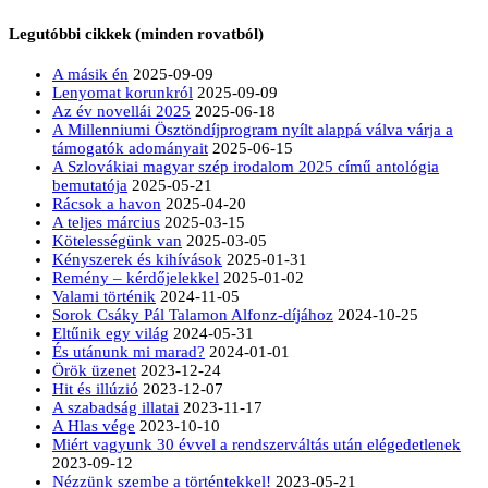
Legutóbbi cikkek (minden rovatból)
A másik én
2025-09-09
Lenyomat korunkról
2025-09-09
Az év novellái 2025
2025-06-18
A Millenniumi Ösztöndíjprogram nyílt alappá válva várja a
támogatók adományait
2025-06-15
A Szlovákiai magyar szép irodalom 2025 című antológia
bemutatója
2025-05-21
Rácsok a havon
2025-04-20
A teljes március
2025-03-15
Kötelességünk van
2025-03-05
Kényszerek és kihívások
2025-01-31
Remény – kérdőjelekkel
2025-01-02
Valami történik
2024-11-05
Sorok Csáky Pál Talamon Alfonz-díjához
2024-10-25
Eltűnik egy világ
2024-05-31
És utánunk mi marad?
2024-01-01
Örök üzenet
2023-12-24
Hit és illúzió
2023-12-07
A szabadság illatai
2023-11-17
A Hlas vége
2023-10-10
Miért vagyunk 30 évvel a rendszerváltás után elégedetlenek
2023-09-12
Nézzünk szembe a történtekkel!
2023-05-21