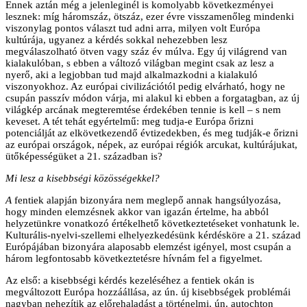
Ennek aztán még a jelenleginél is komolyabb következményei
lesznek: míg háromszáz, ötszáz, ezer évre visszamenőleg mindenki
viszonylag pontos választ tud adni arra, milyen volt Európa
kultúrája, ugyanez a kérdés sokkal nehezebben lesz
megválaszolható ötven vagy száz év múlva. Egy új világrend van
kialakulóban, s ebben a változó világban megint csak az lesz a
nyerő, aki a legjobban tud majd alkalmazkodni a kialakuló
viszonyokhoz. Az európai civilizációtól pedig elvárható, hogy ne
csupán passzív módon várja, mi alakul ki ebben a forgatagban, az új
világkép arcának megteremtése érdekében tennie is kell – s nem
keveset. A tét tehát egyértelmű: meg tudja-e Európa őrizni
potenciálját az elkövetkezendő évtizedekben, és meg tudják-e őrizni
az európai országok, népek, az európai régiók arcukat, kultúrájukat,
ütőképességüket a 21. században is?
Mi lesz a kisebbségi közösségekkel?
A
fentiek alapján bizonyára nem meglepő annak hangsúlyozása,
hogy minden elemzésnek akkor van igazán értelme, ha abból
helyzetünkre vonatkozó értékelhető következtetéseket vonhatunk le.
Kulturális-nyelvi-szellemi elhelyezkedésünk kérdésköre a 21. század
Európájában bizonyára alaposabb elemzést igényel, most csupán a
három legfontosabb következtetésre hívnám fel a figyelmet.
Az első: a kisebbségi kérdés kezeléséhez a fentiek okán is
megváltozott Európa hozzáállása, az ún. új kisebbségek problémái
nagyban nehezítik az előrehaladást a történelmi, ún. autochton