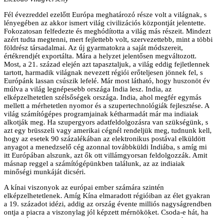
Fél évezreddel ezelőtt Európa meghatározó része volt a világnak, s
lényegében az akkor ismert világ civilizációs központját jelentette.
Fokozatosan felfedezte és meghódította a világ más részeit. Mindezt
azért tudta megtenni, mert fejlettebb volt, szervezettebb, mint a többi
földrész társadalmai. Az új gyarmatokra a saját módszereit,
értékrendjét exportálta. Mára a helyzet jelentősen megváltozott.
Most, a 21. század elején azt tapasztaljuk, a világ eddig fejletlennek
tartott, harmadik világnak nevezett régiói erőteljesen jönnek fel, s
Európánk lassan csúszik lefelé. Már most látható, hogy huszonöt év
múlva a világ legnépesebb országa India lesz. India, az
elképzelhetetlen szélsőségek országa. India, ahol megfér egymás
mellett a mérhetetlen nyomor és a szupertechnológiák fejlesztése. A
világ számítógépes programjainak kétharmadát már ma indiaiak
alkotják meg. Ha szupergyors adatfeldolgozásra van szükségünk, s
azt egy brüsszeli vagy amerikai cégnél rendeljük meg, tudnunk kell,
hogy az esetek 90 százalékában az elektronikus postával elküldött
anyagot a menedzselő cég azonnal továbbküldi Indiába, s amíg mi
itt Európában alszunk, azt ők ott villámgyorsan feldolgozzák. Amit
másnap reggel a számítógépünkben találunk, az az indiaiak
minőségi munkáját dicséri.
A kínai viszonyok az európai ember számára szintén
elképzelhetetlenek. Amíg Kína elmaradott régióiban az élet gyakran
a 19. századot idézi, addig az ország évente milliós nagyságrendben
ontja a piacra a viszonylag jól képzett mérnököket. Csoda-e hát, ha