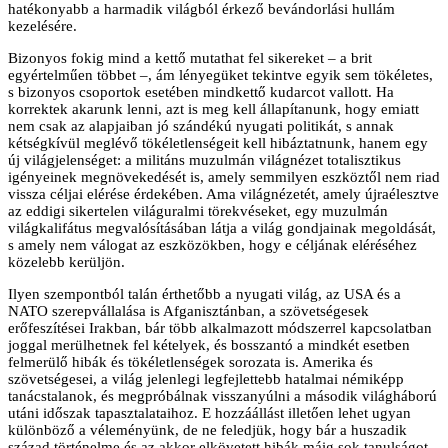
hatékonyabb a harmadik világból érkező bevándorlási hullám
kezelésére.
Bizonyos fokig mind a kettő mutathat fel sikereket – a brit
egyértelműen többet –, ám lényegüket tekintve egyik sem tökéletes,
s bizonyos csoportok esetében mindkettő kudarcot vallott. Ha
korrektek akarunk lenni, azt is meg kell állapítanunk, hogy emiatt
nem csak az alapjaiban jó szándékú nyugati politikát, s annak
kétségkívül meglévő tökéletlenségeit kell hibáztatnunk, hanem egy
új világjelenséget: a militáns muzulmán világnézet totalisztikus
igényeinek megnövekedését is, amely semmilyen eszköztől nem riad
vissza céljai elérése érdekében. Ama világnézetét, amely újraélesztve
az eddigi sikertelen világuralmi törekvéseket, egy muzulmán
világkalifátus megvalósításában látja a világ gondjainak megoldását,
s amely nem válogat az eszközökben, hogy e céljának eléréséhez
közelebb kerüljön.
Ilyen szempontból talán érthetőbb a nyugati világ, az USA és a
NATO szerepvállalása is Afganisztánban, a szövetségesek
erőfeszítései Irakban, bár több alkalmazott módszerrel kapcsolatban
joggal merülhetnek fel kételyek, és bosszantó a mindkét esetben
felmerülő hibák és tökéletlenségek sorozata is. Amerika és
szövetségesei, a világ jelenlegi legfejlettebb hatalmai némiképp
tanácstalanok, és megpróbálnak visszanyúlni a második világháború
utáni időszak tapasztalataihoz. E hozzáállást illetően lehet ugyan
különböző a véleményünk, de ne feledjük, hogy bár a huszadik
század történelme és az akkor elkövetett hibák máig sok tanulságot