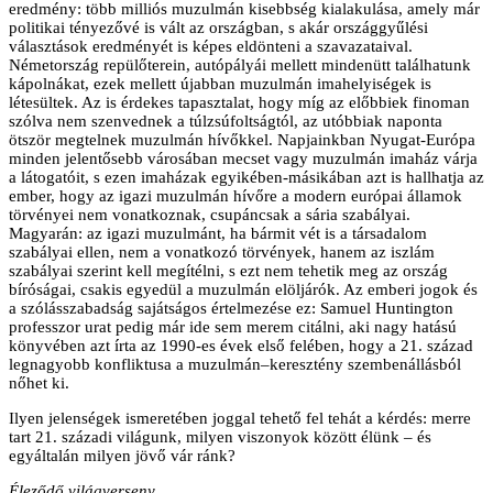
eredmény: több milliós muzulmán kisebbség kialakulása, amely már
politikai tényezővé is vált az országban, s akár országgyűlési
választások eredményét is képes eldönteni a szavazataival.
Németország repülőterein, autópályái mellett mindenütt találhatunk
kápolnákat, ezek mellett újabban muzulmán imahelyiségek is
létesültek. Az is érdekes tapasztalat, hogy míg az előbbiek finoman
szólva nem szenvednek a túlzsúfoltságtól, az utóbbiak naponta
ötször megtelnek muzulmán hívőkkel. Napjainkban Nyugat-Európa
minden jelentősebb városában mecset vagy muzulmán imaház várja
a látogatóit, s ezen imaházak egyikében-másikában azt is hallhatja az
ember, hogy az igazi muzulmán hívőre a modern európai államok
törvényei nem vonatkoznak, csupáncsak a sária szabályai.
Magyarán: az igazi muzulmánt, ha bármit vét is a társadalom
szabályai ellen, nem a vonatkozó törvények, hanem az iszlám
szabályai szerint kell megítélni, s ezt nem tehetik meg az ország
bíróságai, csakis egyedül a muzulmán elöljárók. Az emberi jogok és
a szólásszabadság sajátságos értelmezése ez: Samuel Huntington
professzor urat pedig már ide sem merem citálni, aki nagy hatású
könyvében azt írta az 1990-es évek első felében, hogy a 21. század
legnagyobb konfliktusa a muzulmán–keresztény szembenállásból
nőhet ki.
Ilyen jelenségek ismeretében joggal tehető fel tehát a kérdés: merre
tart 21. századi világunk, milyen viszonyok között élünk – és
egyáltalán milyen jövő vár ránk?
Éleződő világverseny