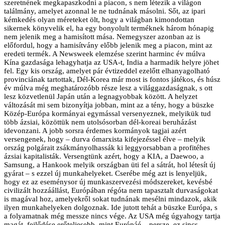
szeretnének megkapaszkodni a piacon, s nem létezik a világon
találmány, amelyet azonnal le ne tudnának másolni. Sőt, az ipari
kémkedés olyan méreteket ölt, hogy a világban kimondottan
sikernek könyvelik el, ha egy bonyolult terméknek három hónapig
nem jelenik meg a hamisított mása. Nemegyszer azonban az is
előfordul, hogy a hamisítvány előbb jelenik meg a piacon, mint az
eredeti termék. A Newsweek elemzése szerint harminc év múlva
Kína gazdasága lehagyhatja az USA-t, India a harmadik helyre jöhet
fel. Egy kis ország, amelyet pár évtizeddel ezelőtt elhanyagolható
provinciának tartottak, Dél-Korea már most is fontos játékos, és húsz
év múlva még meghatározóbb része lesz a világgazdaságnak, s ott
lesz közvetlenül Japán után a legnagyobbak között. A helyzet
változását mi sem bizonyítja jobban, mint az a tény, hogy a büszke
Közép-Európa kormányai egymással versenyeznek, melyikük tud
több ázsiai, közöttük nem utolsósorban dél-koreai beruházást
idevonzani. A jobb sorsra érdemes kormányok tagjai azért
versengenek, hogy – durva ómarxista kifejezéssel élve – melyik
ország polgárait zsákmányolhassák ki leggyorsabban a profitéhes
ázsiai kapitalisták. Versengtünk azért, hogy a KIA, a Daewoo, a
Samsung, a Hankook melyik országban üti fel a sátrát, hol létesít új
gyárat – s ezzel új munkahelyeket. Cserébe még azt is lenyeljük,
hogy ez az eseménysor új munkaszervezési módszereket, kevésbé
civilizált hozzáállást, Európában régóta nem tapasztalt durvaságokat
is magával hoz, amelyekről sokat tudnának mesélni mindazok, akik
ilyen munkahelyeken dolgoznak. Ide jutott tehát a büszke Európa, s
a folyamatnak még messze nincs vége. Az USA még úgyahogy tartja
magát, fejlődése erőteljesebb, mint Európáé – persze, ez sincs