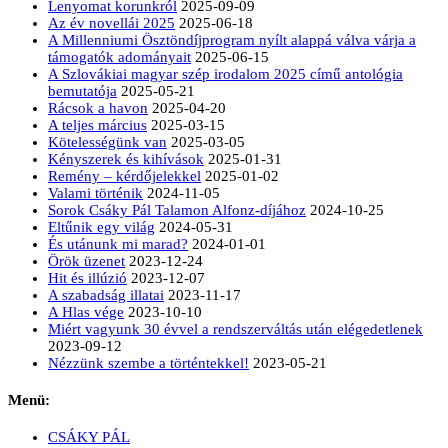
Lenyomat korunkról
2025-09-09
Az év novellái 2025
2025-06-18
A Millenniumi Ösztöndíjprogram nyílt alappá válva várja a
támogatók adományait
2025-06-15
A Szlovákiai magyar szép irodalom 2025 című antológia
bemutatója
2025-05-21
Rácsok a havon
2025-04-20
A teljes március
2025-03-15
Kötelességünk van
2025-03-05
Kényszerek és kihívások
2025-01-31
Remény – kérdőjelekkel
2025-01-02
Valami történik
2024-11-05
Sorok Csáky Pál Talamon Alfonz-díjához
2024-10-25
Eltűnik egy világ
2024-05-31
És utánunk mi marad?
2024-01-01
Örök üzenet
2023-12-24
Hit és illúzió
2023-12-07
A szabadság illatai
2023-11-17
A Hlas vége
2023-10-10
Miért vagyunk 30 évvel a rendszerváltás után elégedetlenek
2023-09-12
Nézzünk szembe a történtekkel!
2023-05-21
Menü:
CSÁKY PÁL