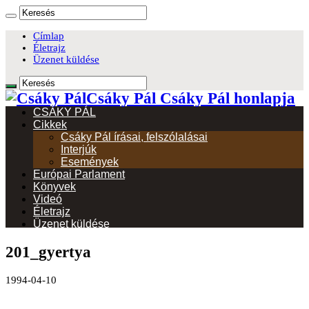
Címlap
Életrajz
Üzenet küldése
Csáky Pál Csáky Pál honlapja
CSÁKY PÁL
Cikkek
Csáky Pál írásai, felszólalásai
Interjúk
Események
Európai Parlament
Könyvek
Videó
Életrajz
Üzenet küldése
201_gyertya
1994-04-10